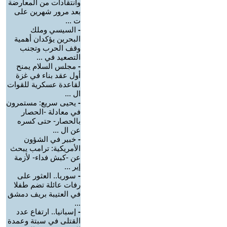
وانتقادات من المعارضة
بعد مرور شهرين على
ت ...
-
السيسي وملك
البحرين يؤكدان أهمية
وقف الحرب وتجنب
التصعيد في ...
-
مجلس السلام يمنح
أول عقد بناء في غزة
لقاعدة عسكرية للقوات
ال ...
-
يحيى سريع: مستمرون
في معادلة -الحصار
بالحصار- حتى كسره
عن ال ...
-
خبير في الشؤون
الأمريكية: ترامب يبحث
عن -كبش فداء- لأزمة
إير ...
-
سوريا.. العثور على
رفات عائلة تضم طفلا
في العتيبة بريف دمشق
...
-
إسبانيا.. ارتفاع عدد
القتلى في سبتة وعمدة