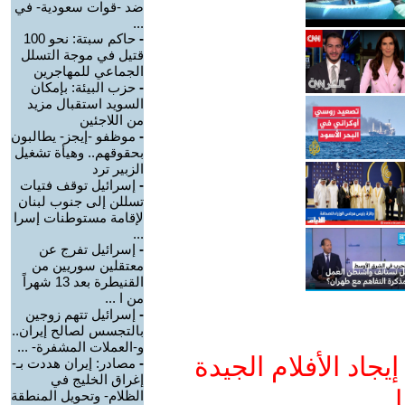
ضد -قوات سعودية- في
...
-
حاكم سبتة: نحو 100
قتيل في موجة التسلل
الجماعي للمهاجرين
-
حزب البيئة: بإمكان
السويد استقبال مزيد
من اللاجئين
-
موظفو -إيجز- يطالبون
بحقوقهم.. وهيأة تشغيل
الزبير ترد
-
إسرائيل توقف فتيات
تسللن إلى جنوب لبنان
لإقامة مستوطنات إسرا
...
-
إسرائيل تفرج عن
معتقلين سوريين من
القنيطرة بعد 13 شهراً
من ا ...
-
إسرائيل تتهم زوجين
بالتجسس لصالح إيران..
و-العملات المشفرة- ...
جاد الأفلام الجيدة
-
مصادر: إيران هددت بـ-
إغراق الخليج في
ا
الظلام- وتحويل المنطقة