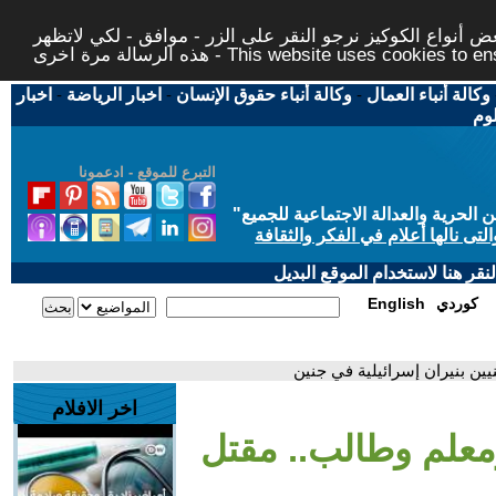
 أنواع الكوكيز نرجو النقر على الزر - موافق - لكي لاتظهر
This website uses cookies to ensure you ge
وكالة أنباء العمال
-
وكالة أنباء حقوق الإنسان
-
اخبار الرياضة
-
اخبار
لوم
التبرع للموقع - ادعمونا
حرية والعدالة الاجتماعية للجميع
"
تى نالها أعلام في الفكر والثقافة
قر هنا لاستخدام الموقع البديل
كوردي
English
اخر الافلام
معلم وطالب.. مقتل