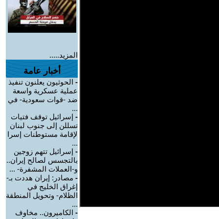
المزيد.....
أخبار عامة
-
الحوثيون يعلنون تنفيذ
عملية عسكرية واسعة
ضد -قوات سعودية- في
...
-
إسرائيل توقف فتيات
تسللن إلى جنوب لبنان
لإقامة مستوطنات إسرا
...
-
إسرائيل تتهم زوجين
بالتجسس لصالح إيران..
و-العملات المشفرة- ...
-
مصادر: إيران هددت بـ-
إغراق الخليج في
الظلام- وتحويل المنطقة
...
-
الكاميرون.. مخاوف