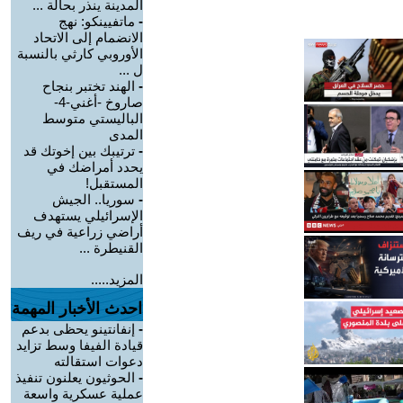
المدينة ينذر بحالة ...
-
ماتفيينكو: نهج
الانضمام إلى الاتحاد
الأوروبي كارثي بالنسبة
ل ...
-
الهند تختبر بنجاح
صاروخ -أغني-4-
الباليستي متوسط
المدى
-
ترتيبك بين إخوتك قد
يحدد أمراضك في
المستقبل!
-
سوريا.. الجيش
الإسرائيلي يستهدف
أراضي زراعية في ريف
القنيطرة ...
المزيد.....
احدث الأخبار المهمة
-
إنفانتينو يحظى بدعم
قيادة الفيفا وسط تزايد
دعوات استقالته
-
الحوثيون يعلنون تنفيذ
عملية عسكرية واسعة