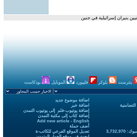
بنترست
بلوكر
فليبورد
الموبايل
بودكاست
اضافة موضوع جديد
التضامنية
اضافة خبر
إضافة يوتيوب-فلم إلى يوتيوب التمدن
إضافة كتاب إلى مكتبة التمدن
Add new article - English
أضف حملة
3,732,97
تعديل الموقع الفرعي للكاتب-ة
ابحث في موقع الحوار المتمدن