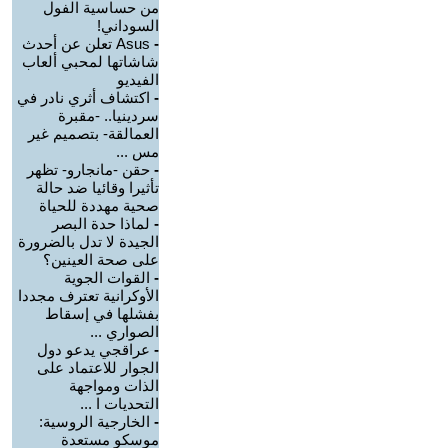
من حساسية الفول
السوداني!
-
Asus تعلن عن أحدث
شاشاتها لمحبي ألعاب
الفيديو
-
اكتشاف أثري نادر في
سردينيا.. -مقبرة
العمالقة- بتصميم غير
مس ...
-
حقن -مانجارو- تظهر
تأثيرا وقائيا ضد حالة
صحية مهددة للحياة
-
لماذا حدة البصر
الجيدة لا تدل بالضرورة
على صحة العينين؟
-
القوات الجوية
الأوكرانية تعترف مجددا
بفشلها في إسقاط
الصواري ...
-
عراقجي يدعو دول
الجوار للاعتماد على
الذات ومواجهة
التحديات ا ...
-
الخارجية الروسية:
موسكو مستعدة