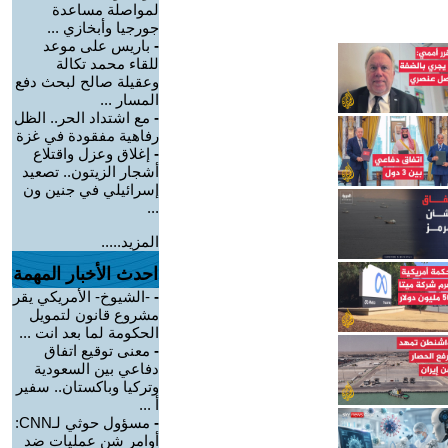
لمواصلة مساعدة
جورجيا وأبخازي ...
-
باريس على موعد
للقاء محمد تكالة
وعقيلة صالح لبحث دفع
المسار ...
-
مع اشتداد الحر.. الظل
رفاهية مفقودة في غزة
-
إغلاق وعزل واقتلاع
أشجار الزيتون.. تصعيد
إسرائيلي في جنين ون
...
المزيد.....
احدث الأخبار المهمة
-
-الشيوخ- الأمريكي يقر
مشروع قانون لتمويل
الحكومة لما بعد انت ...
-
معنى توقيع اتفاق
دفاعي بين السعودية
وتركيا وباكستان.. سفير
أ ...
-
مسؤول حوثي لـCNN:
أوامر شن عمليات ضد