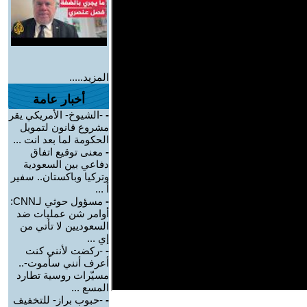
المزيد.....
أخبار عامة
-
-الشيوخ- الأمريكي يقر
مشروع قانون لتمويل
الحكومة لما بعد انت ...
-
معنى توقيع اتفاق
دفاعي بين السعودية
وتركيا وباكستان.. سفير
أ ...
-
مسؤول حوثي لـCNN:
أوامر شن عمليات ضد
السعوديين لا تأتي من
إي ...
-
-ركضت لأنني كنت
أعرف أنني سأموت-..
مسيّرات روسية تطارد
المسع ...
-
-حبوب براز- للتخفيف