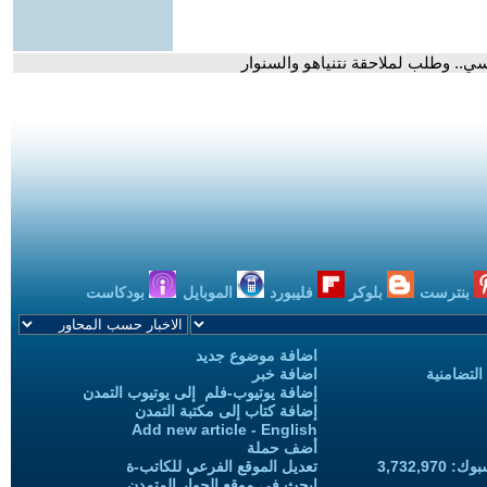
ي.. وطلب لملاحقة نتنياهو والسنوار
بنترست
بلوكر
فليبورد
الموبايل
بودكاست
اضافة موضوع جديد
التضامنية
اضافة خبر
إضافة يوتيوب-فلم إلى يوتيوب التمدن
إضافة كتاب إلى مكتبة التمدن
Add new article - English
أضف حملة
3,732,97
تعديل الموقع الفرعي للكاتب-ة
ابحث في موقع الحوار المتمدن