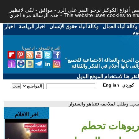
 أنواع الكوكيز نرجو النقر على الزر - موافق - لكي لاتظهر
This website uses cookies to ensure you ge
وكالة أنباء العمال
-
وكالة أنباء حقوق الإنسان
-
اخبار الرياضة
-
اخبار
لوم
التبرع للموقع - ادعمونا
حرية والعدالة الاجتماعية للجميع
"
تى نالها أعلام في الفكر والثقافة
قر هنا لاستخدام الموقع البديل
كوردي
English
ي.. وطلب لملاحقة نتنياهو والسنوار
اخر الافلام
اريوهات تحطم