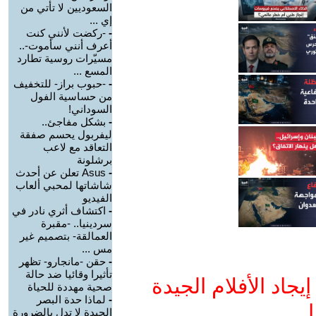
السعوديين لا تأتي من
إي ...
-
-ركضت لأنني كنت
أعرف أنني سأموت-..
مسيّرات روسية تطارد
المسع ...
-
-حبوب براز- للتخفيف
من حساسية الفول
السوداني!
-
بشكل مفاجئ..
ليفربول يحسم صفقة
التعاقد مع لاعب
برشلونة
-
Asus تعلن عن أحدث
شاشاتها لمحبي ألعاب
الفيديو
-
اكتشاف أثري نادر في
سردينيا.. -مقبرة
العمالقة- بتصميم غير
مس ...
-
حقن -مانجارو- تظهر
تأثيرا وقائيا ضد حالة
جاد الأفلام الجيدة
صحية مهددة للحياة
-
لماذا حدة البصر
ا
الجيدة لا تدل بالضرورة