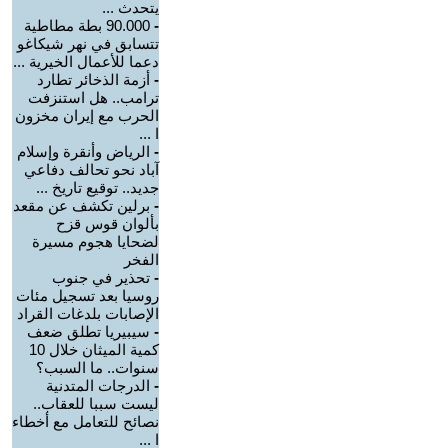
يتحدث ...
-
90.000 بطة مطاطية
تتسابق في نهر شيكاغو
دعما للأعمال الخيرية ...
-
أزمة الذخائر تطارد
ترامب.. هل استنزفت
الحرب مع إيران مخزون
ا ...
-
الرياض وأنقرة وإسلام
آباد نحو تحالف دفاعي
جديد.. توقيع تاريخ ...
-
برلين تكشف عن مقعد
بألوان قوس قزح
لضحايا هجوم مسيرة
الفخر
-
تحذير في جنوب
روسيا بعد تسجيل مئات
الإصابات بلدغات القراد
-
سيبيريا تطلق ضعف
كمية الميثان خلال 10
سنوات.. ما السبب؟
-
الدرجات المتدنية
ليست سببا للعقاب..
نصائح للتعامل مع أخطاء
ا ...