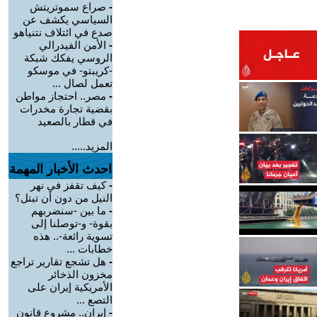
-
صراع سموتريتش
السياسي يكشف عن
صدع في ائتلاف نتنياهو
-
الأمن الفيدرالي
الروسي يفكك شبكة
-كريبتو- في موسكو
تعمل لصال ...
-
مصر.. احتجاز مواطن
بقضية تجارة مخدرات
في قطار بالصعيد
المزيد.....
احدث الأخبار المهمة
-
كيف تقفز في نهر
النيل من دون أن تبتل؟
-
ما بين -سنضربهم
بقوة- و-توصلنا إلى
تسوية رائعة-.. هذه
خطابات ...
-
هل تشجع تقارير تراجع
مخزون الذخائر
الأمريكية إيران على
التصع ...
-
إيران.. مشروع قانون