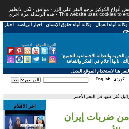
 أنواع الكوكيز نرجو النقر على الزر - موافق - لكي لاتظهر
This website uses cookies to ensure you ge
وكالة أنباء العمال
-
وكالة أنباء حقوق الإنسان
-
اخبار الرياضة
-
اخبار
لوم
التبرع للموقع - ادعمونا
حرية والعدالة الاجتماعية للجميع
"
تى نالها أعلام في الفكر والثقافة
قر هنا لاستخدام الموقع البديل
كوردي
English
يل عُثر عليها في البحر الأحمر
اخر الافلام
 من ضربات إيران