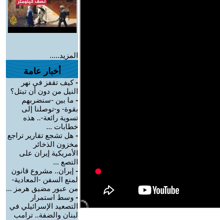
المزيد.....
أخبار عامة
-
كيف تقفز في نهر
النيل من دون أن تبتل؟
-
ما بين -سنضربهم
بقوة- و-توصلنا إلى
تسوية رائعة-.. هذه
خطابات ...
-
هل تشجع تقارير تراجع
مخزون الذخائر
الأمريكية إيران على
التصع ...
-
إيران.. مشروع قانون
لمنع السفن -المعادية-
من عبور مضيق هرمز ...
-
وسط استمرار
التصعيد الإسرائيلي في
لبنان والضفة.. ترامب