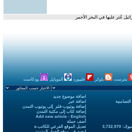
يل عُثر عليها في البحر الأحمر
بنترست
بلوكر
فليبورد
الموبايل
بودكاست
اضافة موضوع جديد
التضامنية
اضافة خبر
إضافة يوتيوب-فلم إلى يوتيوب التمدن
إضافة كتاب إلى مكتبة التمدن
Add new article - English
أضف حملة
3,732,97
تعديل الموقع الفرعي للكاتب-ة
ابحث في موقع الحوار المتمدن