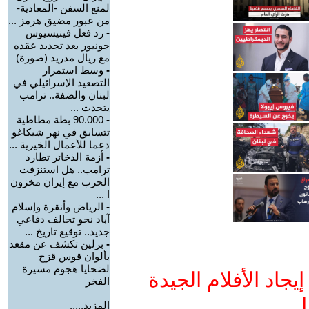
لمنع السفن -المعادية-
من عبور مضيق هرمز ...
-
رد فعل فينيسيوس
جونيور بعد تجديد عقده
مع ريال مدريد (صورة)
-
وسط استمرار
التصعيد الإسرائيلي في
لبنان والضفة.. ترامب
يتحدث ...
-
90.000 بطة مطاطية
تتسابق في نهر شيكاغو
دعما للأعمال الخيرية ...
-
أزمة الذخائر تطارد
ترامب.. هل استنزفت
الحرب مع إيران مخزون
ا ...
-
الرياض وأنقرة وإسلام
آباد نحو تحالف دفاعي
جديد.. توقيع تاريخ ...
-
برلين تكشف عن مقعد
بألوان قوس قزح
لضحايا هجوم مسيرة
جاد الأفلام الجيدة
الفخر
ا
المزيد.....