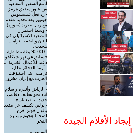
لمنع السفن -المعادية-
من عبور مضيق هرمز ...
-
رد فعل فينيسيوس
جونيور بعد تجديد عقده
مع ريال مدريد (صورة)
-
وسط استمرار
التصعيد الإسرائيلي في
لبنان والضفة.. ترامب
يتحدث ...
-
90.000 بطة مطاطية
تتسابق في نهر شيكاغو
دعما للأعمال الخيرية ...
-
أزمة الذخائر تطارد
ترامب.. هل استنزفت
الحرب مع إيران مخزون
ا ...
-
الرياض وأنقرة وإسلام
آباد نحو تحالف دفاعي
جديد.. توقيع تاريخ ...
-
برلين تكشف عن مقعد
بألوان قوس قزح
لضحايا هجوم مسيرة
جاد الأفلام الجيدة
الفخر
ا
المزيد.....