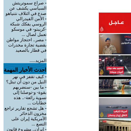
-
صراع سموتريتش
السياسي يكشف عن
صدع في ائتلاف نتنياهو
-
الأمن الفيدرالي
الروسي يفكك شبكة
-كريبتو- في موسكو
تعمل لصال ...
-
مصر.. احتجاز مواطن
بقضية تجارة مخدرات
في قطار بالصعيد
المزيد.....
احدث الأخبار المهمة
-
كيف تقفز في نهر
النيل من دون أن تبتل؟
-
ما بين -سنضربهم
بقوة- و-توصلنا إلى
تسوية رائعة-.. هذه
خطابات ...
-
هل تشجع تقارير تراجع
مخزون الذخائر
الأمريكية إيران على
التصع ...
-
إيران.. مشروع قانون