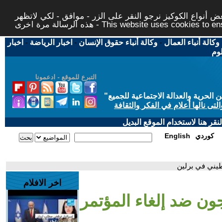
 أنواع الكوكيز نرجو النقر على الزر - موافق - لكي لاتظهر
This website uses cookies to ensure you ge
وكالة أنباء العمال
-
وكالة أنباء حقوق الإنسان
-
اخبار الرياضة
-
اخبار
لوم
التبرع للموقع - ادعمونا
حرية والعدالة الاجتماعية للجميع
"
تى نالها أعلام في الفكر والثقافة
قر هنا لاستخدام الموقع البديل
كوردي
English
طيني في برلين
اخر الافلام
ون ضد إلغاء المؤتمر