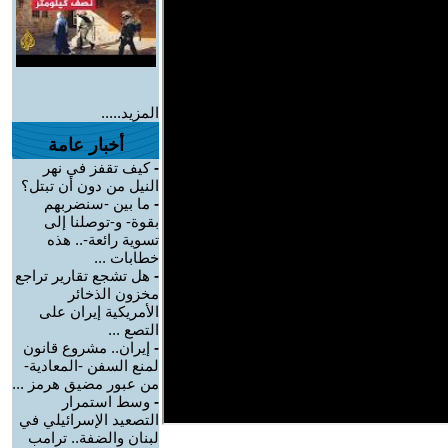
المزيد.....
أخبار عامة
-
كيف تقفز في نهر
النيل من دون أن تبتل؟
-
ما بين -سنضربهم
بقوة- و-توصلنا إلى
تسوية رائعة-.. هذه
خطابات ...
-
هل تشجع تقارير تراجع
مخزون الذخائر
الأمريكية إيران على
التصع ...
-
إيران.. مشروع قانون
لمنع السفن -المعادية-
من عبور مضيق هرمز ...
-
وسط استمرار
التصعيد الإسرائيلي في
لبنان والضفة.. ترامب