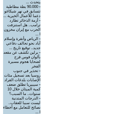
يتحدث ...
-
90.000 بطة مطاطية
تتسابق في نهر شيكاغو
دعما للأعمال الخيرية ...
-
أزمة الذخائر تطارد
ترامب.. هل استنزفت
الحرب مع إيران مخزون
ا ...
-
الرياض وأنقرة وإسلام
آباد نحو تحالف دفاعي
جديد.. توقيع تاريخ ...
-
برلين تكشف عن مقعد
بألوان قوس قزح
لضحايا هجوم مسيرة
الفخر
-
تحذير في جنوب
روسيا بعد تسجيل مئات
الإصابات بلدغات القراد
-
سيبيريا تطلق ضعف
كمية الميثان خلال 10
سنوات.. ما السبب؟
-
الدرجات المتدنية
ليست سببا للعقاب..
نصائح للتعامل مع أخطاء
ا ...