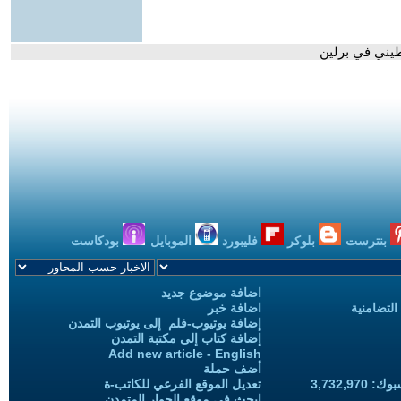
طيني في برلين
بنترست
بلوكر
فليبورد
الموبايل
بودكاست
اضافة موضوع جديد
التضامنية
اضافة خبر
إضافة يوتيوب-فلم إلى يوتيوب التمدن
إضافة كتاب إلى مكتبة التمدن
Add new article - English
أضف حملة
3,732,97
تعديل الموقع الفرعي للكاتب-ة
ابحث في موقع الحوار المتمدن