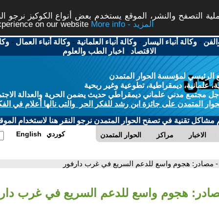
ة التصفح والنشر، الموقع يستخدم بعض أنواع الكوكيز نرجو النق
More info - المزيد
experience on our website
الفن
-
وكالة أنباء اليسار
-
وكالة أنباء العلمانية
-
وكالة أنباء العمال
-
وكا
الاقتصاد
-
اخبار الطب والعلوم
 الرئيسي لمؤسسة الحوار المتمدن
، علمانية، ديمقراطية، تطوعية وغير ربحية
ل مجتمع مدني علماني ديمقراطي حديث يضمن الحرية والعدالة الاجتم
حوار المتمدن على جائزة ابن رشد للفكر الحر والتى نالها أعلام في الفك
م مشاكل تقنية في تصفح الحوار المتمدن نرجو النقر هنا لاستخدام الموقع
كوردي
English
الاخبار
مراكز
الحوار المتمدن
- مصادر: هجوم واسع للدعم السريع في غرب دارفور
صادر: هجوم واسع للدعم السريع في غرب دار