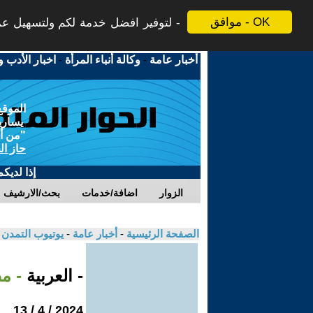
موافق - OK
لتوفير افضل خدمة لكم ولتسهيل عملي
أخبار عامة
-
وكالة أنباء المرأة
-
اخبار الأدب و
الموقع
يسارية
"من أج
حاز ال
إذا لديك
الزوار
اضافة/خدمات
بحث/الارشيف
الصفحة الرئيسية
-
أخبار عامة
-
يوتيوب التمدن
- العربية
- م
2024 / 4 / 13