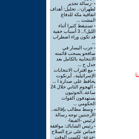
-
-رسالة تحذير
لطهران-.. تحليل: أهداف
اتفاقية مكة للدفاع
المشت ...
-
تستيقظ كثيرا أثناء
الليل؟.. 3 أسباب خفية
قد تكون وراء اضطراب
...
-
حزب اليسار في
سافخو يسحب قائمته
الانتخابية بالكامل بعد
جدل ح ...
-
مع اقتراب الانتخابات
ا
الإسرائيلية.. أيزنكوت
يحافظ على صدارة ا ...
-
الهجوم الثاني خلال 24
ساعة..الحوثيون
يستهدفون القوات
الحكومي ...
-
وسط مطالب بإقالته..
الأرجنتين توجه رسالة
لرئيس -الفيفا-
-
رئيس الشاباك: موافقة
حماس على نزع السلاح
-خدعة- لكسب الوقت