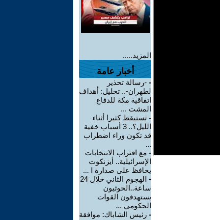
المزيد.....
أخبار عامة
-
-رسالة تحذير
لطهران-.. تحليل: أهداف
اتفاقية مكة للدفاع
المشت ...
-
تستيقظ كثيرا أثناء
الليل؟.. 3 أسباب خفية
قد تكون وراء اضطراب
...
-
مع اقتراب الانتخابات
الإسرائيلية.. أيزنكوت
يحافظ على صدارة ا ...
-
الهجوم الثاني خلال 24
ساعة..الحوثيون
يستهدفون القوات
الحكومي ...
-
رئيس الشاباك: موافقة