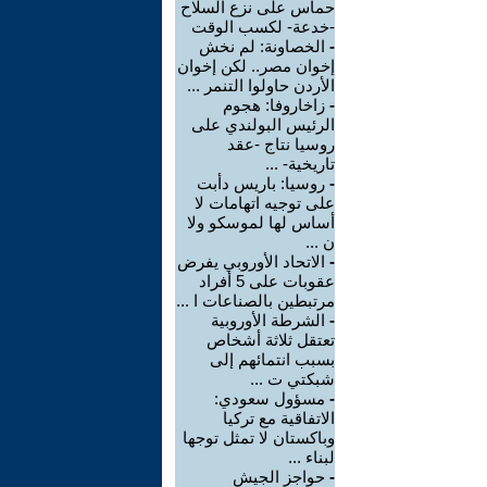
حماس على نزع السلاح
-خدعة- لكسب الوقت
-
الخصاونة: لم نخش
إخوان مصر.. لكن إخوان
الأردن حاولوا التنمر ...
-
زاخاروفا: هجوم
الرئيس البولندي على
روسيا نتاج -عقد
تاريخية- ...
-
روسيا: باريس دأبت
على توجيه اتهامات لا
أساس لها لموسكو ولا
ن ...
-
الاتحاد الأوروبي يفرض
عقوبات على 5 أفراد
مرتبطين بالصناعات ا ...
-
الشرطة الأوروبية
تعتقل ثلاثة أشخاص
بسبب انتمائهم إلى
شبكتي ت ...
-
مسؤول سعودي:
الاتفاقية مع تركيا
وباكستان لا تمثل توجها
لبناء ...
-
حواجز الجيش