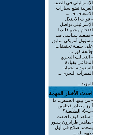
الإسرائيلي في الضفة
الغربية تضع سيارات
الإسعاف ف ...
-
قوات الاحتلال
الإسرائيلي تواصل
اقتحام مخيم قلنديا
-
تصعيد سياسي ضد
مسؤول أمريكي سابق
على خلفية تحقيقات
جائحة كور ...
-
التحالف البحري
الدفاعي بقيادة
السعودية لحماية
الممرات البحري ...
المزيد.....
احدث الأخبار المهمة
-
من بينها الحمص.. ما
أبرز مصادر فيتامين
-ب-6- الطبيعية؟
-
شاهد كيف احتفت
جماهير طرابزون سبور
بمحمد صلاح في أول
ظهور له ...