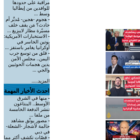
مراقبة على حدودها
للوافدين من إيطاليا
وسط ...
-
هجوم -هجين- مُدبَّر أم
حادث؟ مَن يقف خلف
مسيّرة مطار لايبزيغ ...
-
الاستخبارات الأمريكية:
بوتين الخاسر في
أوكرانيا يغامر باستفز ...
-
قلق من توسع حرب
اليمن.. مجلس الأمن
يدين هجمات الحوثيين
والجي ...
المزيد.....
احدث الأخبار المهمة
-
منها في الشرق
الأوسط.. البنتاغون
تنشر الدفعة الخامسة
من ملفا ...
-
مصور يوثّق مشاهد
حالمة لأشجار -الشعلة-
في دبي
-
قصّات تكشف أكثر مما