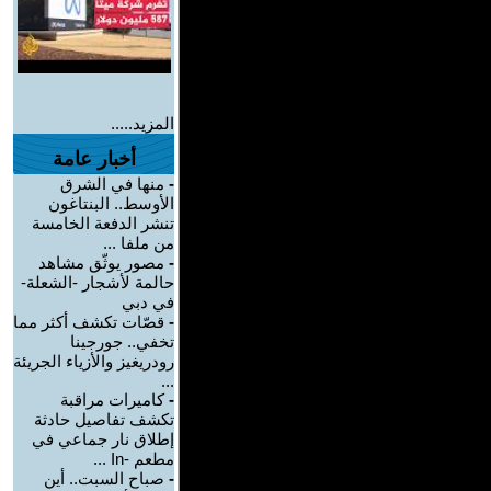
المزيد.....
أخبار عامة
-
منها في الشرق
الأوسط.. البنتاغون
تنشر الدفعة الخامسة
من ملفا ...
-
مصور يوثّق مشاهد
حالمة لأشجار -الشعلة-
في دبي
-
قصّات تكشف أكثر مما
تخفي.. جورجينا
رودريغيز والأزياء الجريئة
...
-
كاميرات مراقبة
تكشف تفاصيل حادثة
إطلاق نار جماعي في
مطعم -In ...
-
صباح السبت.. أين