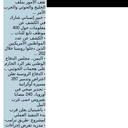
تقف الأمور بملف
الخليج والحوثي والحرب
الأمر ...
-
خبير إسباني شارك
في الكشف عن
معلومات حول 400
موظف تابع للنات ...
-
الكشف عن عدد
المواطنين الأمريكيين
الذين دخلوا روسيا خلال
202 ...
-
اليمن.. مجلس الدفاع
الوطني يقر الرد الحازم
على هجمات الحوثيي ...
-
الدفاع الروسية تعلن
اعتراض وتدمير 397
مسيرة أوكرانية
-
تحذير صحي في
أوروبا.. 240 مصابا
بفيروس حمى غرب
النيل
-
باشينيان يعلن قرب
بدء التنفيذ العملي
لمشروع -طريق ترامب-
-
مدريد تفرض إجراءات