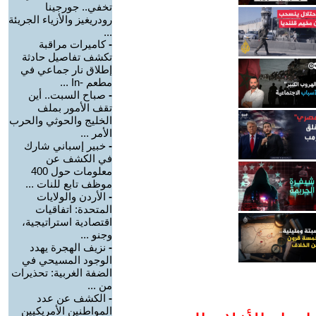
تخفي.. جورجينا
رودريغيز والأزياء الجريئة
...
-
كاميرات مراقبة
تكشف تفاصيل حادثة
إطلاق نار جماعي في
مطعم -In ...
-
صباح السبت.. أين
تقف الأمور بملف
الخليج والحوثي والحرب
الأمر ...
-
خبير إسباني شارك
في الكشف عن
معلومات حول 400
موظف تابع للنات ...
-
الأردن والولايات
المتحدة: اتفاقيات
اقتصادية استراتيجية،
وجنو ...
-
نزيف الهجرة يهدد
الوجود المسيحي في
الضفة الغربية: تحذيرات
من ...
-
الكشف عن عدد
المواطنين الأمريكيين