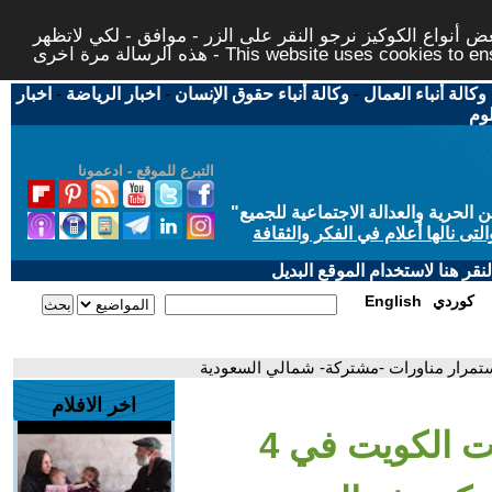
 أنواع الكوكيز نرجو النقر على الزر - موافق - لكي لاتظهر
This website uses cookies to ensure you ge
وكالة أنباء العمال
-
وكالة أنباء حقوق الإنسان
-
اخبار الرياضة
-
اخبار
لوم
التبرع للموقع - ادعمونا
حرية والعدالة الاجتماعية للجميع
"
تى نالها أعلام في الفكر والثقافة
قر هنا لاستخدام الموقع البديل
كوردي
English
اخر الافلام
- نشرة الرابعة | انتخابات الكويت في 4