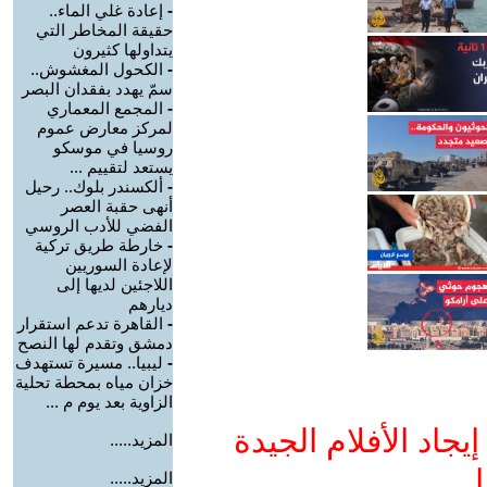
-
إعادة غلي الماء..
حقيقة المخاطر التي
يتداولها كثيرون
-
الكحول المغشوش..
سمّ يهدد بفقدان البصر
-
المجمع المعماري
لمركز معارض عموم
روسيا في موسكو
يستعد لتقييم ...
-
ألكسندر بلوك.. رحيل
أنهى حقبة العصر
الفضي للأدب الروسي
-
خارطة طريق تركية
لإعادة السوريين
اللاجئين لديها إلى
ديارهم
-
القاهرة تدعم استقرار
دمشق وتقدم لها النصح
-
ليبيا.. مسيرة تستهدف
خزان مياه بمحطة تحلية
الزاوية بعد يوم م ...
جاد الأفلام الجيدة
المزيد.....
ا
المزيد.....