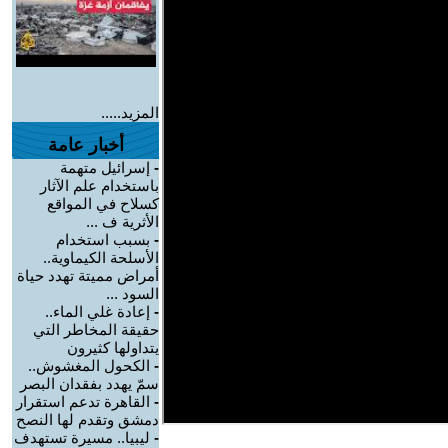
المزيد.....
أخبار عامة
-
إسرائيل متهمة
باستخدام علم الآثار
كسلاح في المواقع
الأثرية ف ...
-
بسبب استخدام
الأسلحة الكيماوية..
أمراض مميتة تهدد حياة
السود ...
-
إعادة غلي الماء..
حقيقة المخاطر التي
يتداولها كثيرون
-
الكحول المغشوش..
سمّ يهدد بفقدان البصر
-
القاهرة تدعم استقرار
دمشق وتقدم لها النصح
-
ليبيا.. مسيرة تستهدف