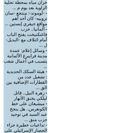
خزان مياه بمحطة تحلية
الزاوية بعد يوم م ...
-
-لوموند-: منتجع -سان
تروبيه- كان أحد أهم
مواقع جيفري إبستين ...
-
ألمانيا.. حزب
فاغنكنيخت يفتح الباب
أمام ائتلاف مع -البديل-
ل ...
-
وسائل إعلام: عمدة
مدينة فرايبرغ الألمانية
يتسبب في أعمال شغب
...
-
هيئة السكك الحديدية
: تشغيل عدد من
القطارات الإضافية بين
الق ...
-
زهرة النيل.. قاتل
ليلكي يخنق الأنهار
-
ميشيغان على خط
الكونغرس.. هل ينجح
عبد السيد في توحيد
حزب منق ...
-
تداعيات خطيرة جراء
الحصار الإسرائيلي على