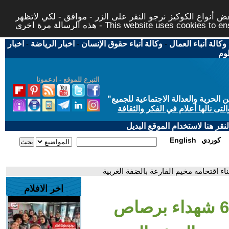
 أنواع الكوكيز نرجو النقر على الزر - موافق - لكي لاتظهر
This website uses cookies to ensure you ge
وكالة أنباء العمال
-
وكالة أنباء حقوق الإنسان
-
اخبار الرياضة
-
اخبار
لوم
التبرع للموقع - ادعمونا
حرية والعدالة الاجتماعية للجميع
"
تى نالها أعلام في الفكر والثقافة
قر هنا لاستخدام الموقع البديل
كوردي
English
اخر الافلام
- الصحة الفلسطينية: 6 شهداء برصاص