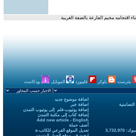
بنترست
بلوكر
فليبورد
الموبايل
بودكاست
اضافة موضوع جديد
التضامنية
اضافة خبر
إضافة يوتيوب-فلم إلى يوتيوب التمدن
إضافة كتاب إلى مكتبة التمدن
Add new article - English
أضف حملة
3,732,97
تعديل الموقع الفرعي للكاتب-ة
ابحث في موقع الحوار المتمدن