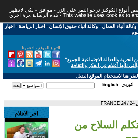
 أنواع الكوكيز نرجو النقر على الزر - موافق - لكي لاتظهر
This website uses cookies to ensure you ge
وكالة أنباء العمال
-
وكالة أنباء حقوق الإنسان
-
اخبار الرياضة
-
اخبار
لوم
التبرع للموقع - ادعمونا
حرية والعدالة الاجتماعية للجميع
"
تى نالها أعلام في الفكر والثقافة
قر هنا لاستخدام الموقع البديل
كوردي
English
FR
اخر الافلام
تكلم السلاح من