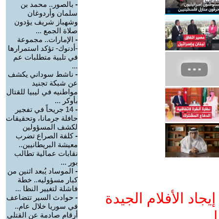
-
بالصور.. محمد بن
سلمان وأردوغان
وشهباز شريف يؤدون
صلاة الجمع ...
-
الإمارات.. مجموعة
-أدنوك- تؤكد استمرارها
في تلبية متطلبات عم
...
-
ناشط سوداني يكشف
عن شبكة تجنيد
مواطنيه في ليبيا للقتال
بأوكر ...
-
14 جريحاً في تفجير
حافلة جرمانا، وتحقيقات
لكشف المسؤولين
-
كلفة الصراع تضرب
معيشة البريطانيين..
نقابات عمالية تطالب
بور ...
-
الموساد يُبعد اثنين من
كبار مسؤوليه.. خطة
فاشلة لتغيير النظا ...
جاد الأفلام الجيدة
-
حوادث السير تتضاعف
في سوريا خلال عام..
ا
أرقام صادمة عن القتلى