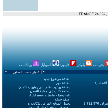
FR
بنترست
بلوكر
فليبورد
الموبايل
بودكاست
اضافة موضوع جديد
التضامنية
اضافة خبر
إضافة يوتيوب-فلم إلى يوتيوب التمدن
إضافة كتاب إلى مكتبة التمدن
Add new article - English
أضف حملة
3,732,97
تعديل الموقع الفرعي للكاتب-ة
ابحث في موقع الحوار المتمدن