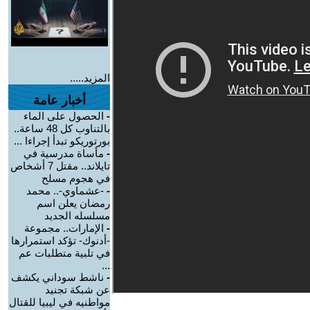
المزيد.....
أخبار عامة
-
الحصول على الماء
بالتناوب كل 48 ساعة..
بورتوريكو تبدأ إجراءا ...
-
مأساة مدرسية في
تايلاند.. مقتل 7 أشخاص
في هجوم مسلح
-
-عشماوي-.. محمد
رمضان يعلن اسم
مسلسله الجديد
-
الإمارات.. مجموعة
-أدنوك- تؤكد استمرارها
في تلبية متطلبات عم
...
-
ناشط سوداني يكشف
عن شبكة تجنيد
مواطنيه في ليبيا للقتال