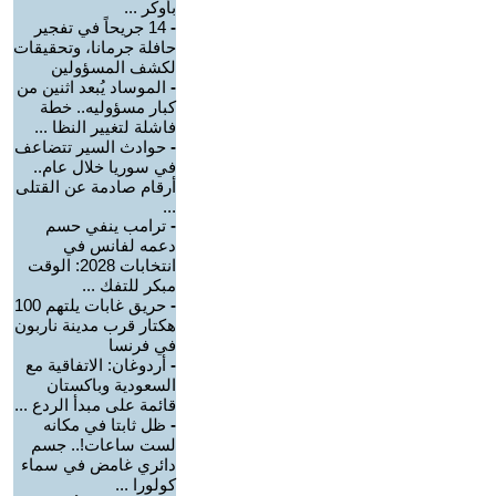
بأوكر ...
-
14 جريحاً في تفجير
حافلة جرمانا، وتحقيقات
لكشف المسؤولين
-
الموساد يُبعد اثنين من
كبار مسؤوليه.. خطة
فاشلة لتغيير النظا ...
-
حوادث السير تتضاعف
في سوريا خلال عام..
أرقام صادمة عن القتلى
...
-
ترامب ينفي حسم
دعمه لفانس في
انتخابات 2028: الوقت
مبكر للتفك ...
-
حريق غابات يلتهم 100
هكتار قرب مدينة ناربون
في فرنسا
-
أردوغان: الاتفاقية مع
السعودية وباكستان
قائمة على مبدأ الردع ...
-
ظل ثابتا في مكانه
لست ساعات!.. جسم
دائري غامض في سماء
كولورا ...