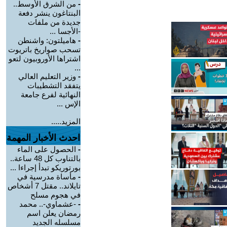
-
من الشرق الأوسط..
البنتاغون ينشر دفعة
جديدة من ملفات
-الأجسا ...
-
هاميلتون: واشنطن
تسحب صواريخ باتريوت
اشتراها الأوروبيون لتعو
...
-
وزير التعليم العالي
يتفقد التشطيبات
النهائية لفرع جامعة
الإس ...
المزيد.....
احدث الأخبار المهمة
-
الحصول على الماء
بالتناوب كل 48 ساعة..
بورتوريكو تبدأ إجراءا ...
-
مأساة مدرسية في
تايلاند.. مقتل 7 أشخاص
في هجوم مسلح
-
-عشماوي-.. محمد
رمضان يعلن اسم
مسلسله الجديد