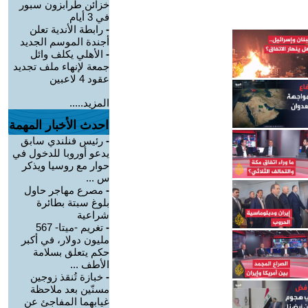
خزائن طرابزون سبور
في 3 أيام
-
رابطة الأندية تعلن
أجندة الموسم الجديد
-
الأهلي يكلف وائل
جمعة لإنهاء ملف تجديد
عقود 4 لاعبين
المزيد.....
احدث الأخبار المهمة
-
رئيس فنلندي سابق
يدعو أوروبا للدخول في
حوار مع روسيا ويذكر
س ...
-
مصرع مهاجر حاول
بلوغ سبتة بطائرة
شراعية
-
تغريم -ميتا- 567
مليون دولار، في أكبر
حكم يتعلق بسلامة
الأطف ...
-
خبازة تُنقذ زوجين
مسنّين بعد ملاحظة
غيابهما المفاجئ عن