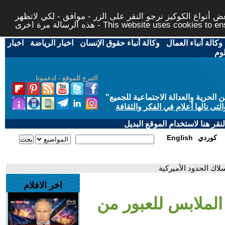
 أنواع الكوكيز نرجو النقر على الزر - موافق - لكي لاتظهر
This website uses cookies to ensure you ge
وكالة أنباء العمال
-
وكالة أنباء حقوق الإنسان
-
اخبار الرياضة
-
اخبار
لوم
التبرع للموقع - ادعمونا
حرية والعدالة الاجتماعية للجميع
"
تى نالها أعلام في الفكر والثقافة
قر هنا لاستخدام الموقع البديل
كوردي
English
اك الحدود الأميركية
اخر الافلام
لملابس للعبور من