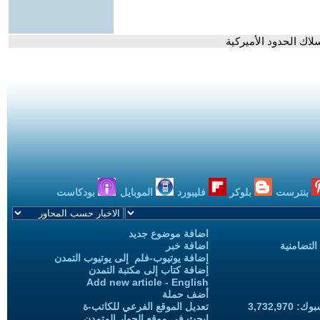
اك الحدود الأميركية
بنترست
بلوكر
فليبورد
الموبايل
بودكاست
اضافة موضوع جديد
التضامنية
اضافة خبر
إضافة يوتيوب-فلم إلى يوتيوب التمدن
إضافة كتاب إلى مكتبة التمدن
Add new article - English
أضف حملة
3,732,97
تعديل الموقع الفرعي للكاتب-ة
ابحث في موقع الحوار المتمدن