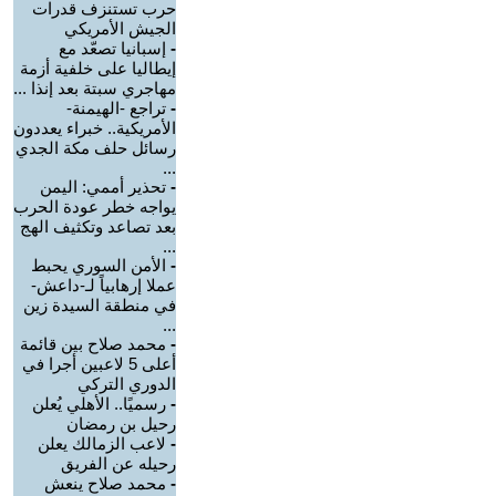
حرب تستنزف قدرات
الجيش الأمريكي
-
إسبانيا تصعّد مع
إيطاليا على خلفية أزمة
مهاجري سبتة بعد إنذا ...
-
تراجع -الهيمنة-
الأمريكية.. خبراء يعددون
رسائل حلف مكة الجدي
...
-
تحذير أممي: اليمن
يواجه خطر عودة الحرب
بعد تصاعد وتكثيف الهج
...
-
الأمن السوري يحبط
عملا إرهابياً لـ-داعش-
في منطقة السيدة زين
...
-
محمد صلاح بين قائمة
أعلى 5 لاعبين أجرا في
الدوري التركي
-
رسميًا.. الأهلي يُعلن
رحيل بن رمضان
-
لاعب الزمالك يعلن
رحيله عن الفريق
-
محمد صلاح ينعش