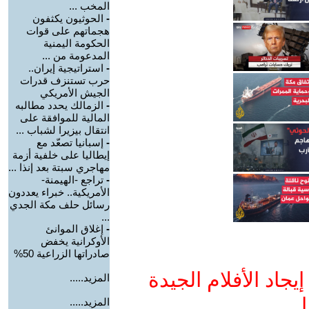
المخب ...
-
الحوثيون يكثفون
هجماتهم على قوات
الحكومة اليمنية
المدعومة من ...
-
استراتيجية إيران..
حرب تستنزف قدرات
الجيش الأمريكي
-
الزمالك يحدد مطالبه
المالية للموافقة على
انتقال بيزيرا لشباب ...
-
إسبانيا تصعّد مع
إيطاليا على خلفية أزمة
مهاجري سبتة بعد إنذا ...
-
تراجع -الهيمنة-
الأمريكية.. خبراء يعددون
رسائل حلف مكة الجدي
...
-
إغلاق الموانئ
الأوكرانية يخفض
صادراتها الزراعية 50%
جاد الأفلام الجيدة
المزيد.....
ا
المزيد.....