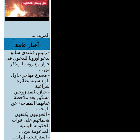
المزيد.....
أخبار عامة
-
رئيس فنلندي سابق
يدعو أوروبا للدخول في
حوار مع روسيا ويذكر
س ...
-
مصرع مهاجر حاول
بلوغ سبتة بطائرة
شراعية
-
خبازة تُنقذ زوجين
مسنّين بعد ملاحظة
غيابهما المفاجئ عن
المخب ...
-
الحوثيون يكثفون
هجماتهم على قوات
الحكومة اليمنية
المدعومة من ...
-
استراتيجية إيران..