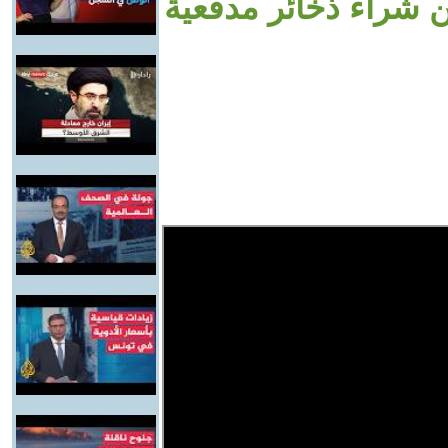
من شراء ذخائر مدفعية