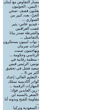
مسار التفاوض مع لبنان
-
اليمن.. الحوثيون
يعلنون قصف -صحن
الجنّ- بعدد كبير من
الصواري ...
-
فيديو -قاس- يثير
غضب العراقيين
والشرطة تصدر بيانا
بالتفاصيل ...
-
نواب ليبيون يستنكرون
أحداث صرمان
ويهاجمون صمت
الرئاسي وحكومة ...
-
منظمة رقابية في
تونس: الرئيس قيس
سعيد فشل في تحقيق
أكثر من 8 ...
-
التعليم العالي: إعداد
كوادر أكاديمية تمتلك
المهارات الرقمية ...
-
زين العابدين فؤاد:
-الشعر بالنسبة لي
مقاومة للقبح وبدونه أنا
...
-
السعودية وتركيا