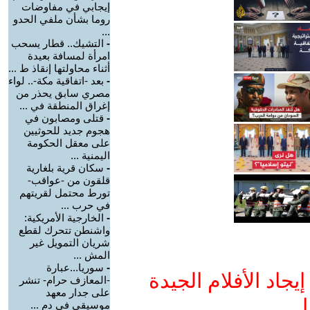
إيجابي في مفاوضات
روما بشأن ملفي الحدو
...
-
التشيك.. قطار يسحب
امرأة لمسافة بعيدة
أثناء محاولتها إنقاذ ط ...
-
بعد -اتفاقية مكة-.. لواء
مصري سابق يحذر من
إغراق المنطقة في ...
-
قتلى ومصابون في
هجوم جديد للحوثيين
على معقل الحكومة
اليمنية ...
-
سكان قرية بلغارية
قلقون من -عواقب-
تورط محتمل لقريتهم
في حرب ...
-
الخارجية الأمريكية:
واشنطن تتحرك لقطع
شريان التمويل غير
المش ...
-
سوريا...عبارة
جاد الأفلام الجيدة
-المعازف حرام- تنشر
على جدار معهد
ا
موسيقي في دم ...