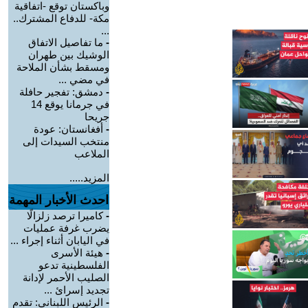
وباكستان توقع -اتفاقية
مكة- للدفاع المشترك..
...
-
ما تفاصيل الاتفاق
الوشيك بين طهران
ومسقط بشأن الملاحة
في مضي ...
-
دمشق: تفجير حافلة
في جرمانا يوقع 14
جريحا
-
أفغانستان: عودة
منتخب السيدات إلى
الملاعب
المزيد.....
احدث الأخبار المهمة
-
كاميرا ترصد زلزالًا
يضرب غرفة عمليات
في اليابان أثناء إجراء ...
-
هيئة الأسرى
الفلسطينية تدعو
الصليب الأحمر لإدانة
تجديد إسرائ ...
-
الرئيس اللبناني: تقدم