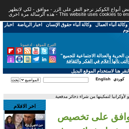
 أنواع الكوكيز نرجو النقر على الزر - موافق - لكي لاتظهر
This website uses cookies to ensure you ge
وكالة أنباء العمال
-
وكالة أنباء حقوق الإنسان
-
اخبار الرياضة
-
اخبار
لوم
التبرع للموقع - ادعمونا
حرية والعدالة الاجتماعية للجميع
"
تى نالها أعلام في الفكر والثقافة
قر هنا لاستخدام الموقع البديل
كوردي
English
لأوكرانيا لتمكينها من شراء ذخائر مدفعية
اخر الافلام
 يوافق على تخصيص