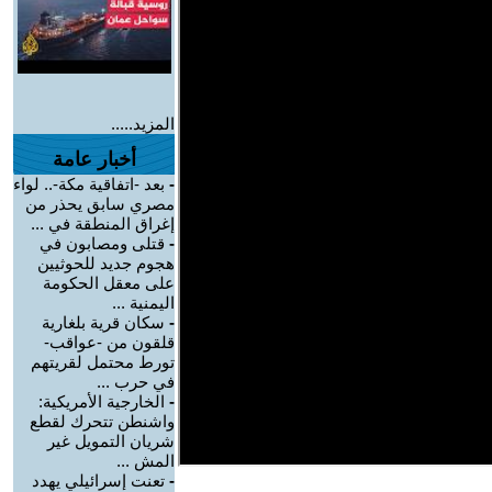
المزيد.....
أخبار عامة
-
بعد -اتفاقية مكة-.. لواء
مصري سابق يحذر من
إغراق المنطقة في ...
-
قتلى ومصابون في
هجوم جديد للحوثيين
على معقل الحكومة
اليمنية ...
-
سكان قرية بلغارية
قلقون من -عواقب-
تورط محتمل لقريتهم
في حرب ...
-
الخارجية الأمريكية:
واشنطن تتحرك لقطع
شريان التمويل غير
المش ...
-
تعنت إسرائيلي يهدد