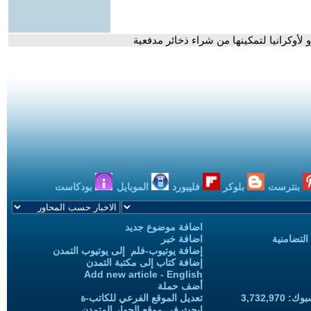
لأوكرانيا لتمكينها من شراء ذخائر مدفعية
بنترست
بلوكر
فليبورد
الموبايل
بودكاست
اضافة موضوع جديد
التضامنية
اضافة خبر
إضافة يوتيوب-فلم إلى يوتيوب التمدن
إضافة كتاب إلى مكتبة التمدن
Add new article - English
أضف حملة
3,732,97
تعديل الموقع الفرعي للكاتب-ة
ابحث في موقع الحوار المتمدن