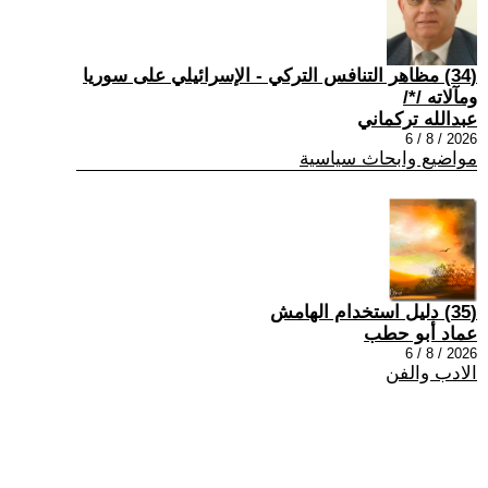
(34) مظاهر التنافس التركي - الإسرائيلي على سوريا
ومآلاته /*/
عبدالله تركماني
2026 / 8 / 6
مواضيع وابحاث سياسية
(35) دليل استخدام الهامش
عماد أبو حطب
2026 / 8 / 6
الادب والفن