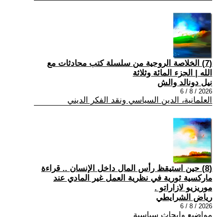
(7) الخلاصة الروحية من سلسلة كتب محادثات مع
الله | الجزء المائة وثلاثة
نيل دونالد والش
2026 / 8 / 6
العلمانية، الدين السياسي ونقد الفكر الديني
(8) حين استيقظ رأس المال داخل الإنسان .. قراءة
ماركسية ثورية في نظرية العمل غير المادي عند
موريزيو لازاراتو .
رياض الشرايطي
2026 / 8 / 6
مواضيع وابحاث سياسية