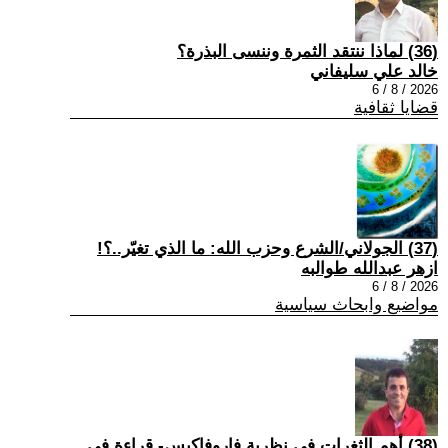
(36) لماذا ننتقد الثمرة وننسى البذرة؟
خالد علي سليفاني
2026 / 8 / 6
قضايا ثقافية
(37) الجولاني/الشرع وحزب الله: ما الذي تغيّر..؟!
ازهر عبدالله طوالبه
2026 / 8 / 6
مواضيع وابحاث سياسية
(38) أهم الثغرات في نظرية فاروفاكيس- قراءة في