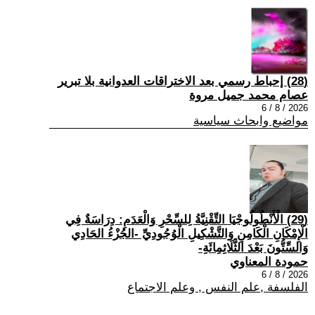
(28) إحباط رسمي بعد الاختراقات العدوانية بلا تبرير
عصام محمد جميل مروة
2026 / 8 / 6
مواضيع وابحاث سياسية
(29) الْأَنْطُولُوجْيَا التِّقْنِيَّةُ لِلسِّحْرِ وَالْعَدَمِ: دِرَاسَةٌ فِي
الْإِمْكَانِ الْكَامِنِ وَالتَّشْكِيلِ الْوُجُودِيِّ -الجُزْءُ الحَادِي
وَالسِّتُّونَ بَعْدَ الثَّلَاثِمِائَةِ-
حمودة المعناوي
2026 / 8 / 6
الفلسفة ,علم النفس , وعلم الاجتماع