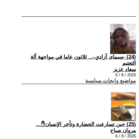
(24) -سيمای آزادي-... ثلاثون عاما في مواجهة آلة
التعتيم
سعاد عزيز
2026 / 8 / 6
مواضيع وابحاث سياسية
(25) حين تسارعت الحضارة وتأخر الإنسان✋…
مروان صباح
2026 / 8 / 6