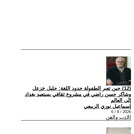
(12) حين تعبر الطفولة حدود اللغة: جليل خزعل
وشاكر حسن راضي في مشروع ثقافي يستعيد بغداد
إلى العالم
إسماعيل نوري الربيعي
2026 / 8 / 6
الادب والفن