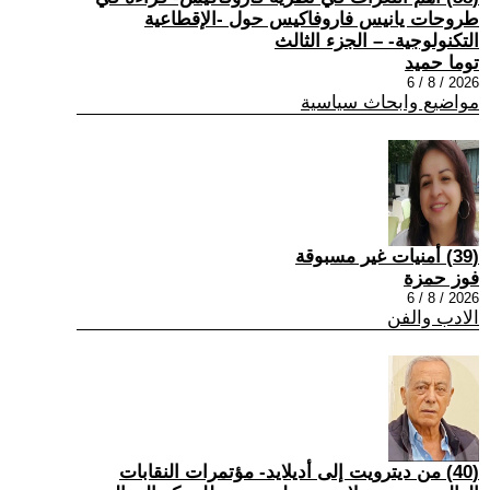
طروحات يانيس فاروفاكيس حول -الإقطاعية
التكنولوجية- – الجزء الثالث
توما حميد
2026 / 8 / 6
مواضيع وابحاث سياسية
(39) أمنيات غير مسبوقة
فوز حمزة
2026 / 8 / 6
الادب والفن
(40) من ديترويت إلى أديلايد- مؤتمرات النقابات