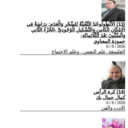
(13) الْأَنْطُولُوجْيَا التِّقْنِيَّةُ لِلسِّحْرِ وَالْعَدَمِ: دِرَاسَةٌ فِي
الْإِمْكَانِ الْكَامِنِ وَالتَّشْكِيلِ الْوُجُودِيِّ -الجُزْءُ الثَّانِي
وَالسِّتُّونَ بَعْدَ الثَّلَاثِمِائَةِ-
حمودة المعناوي
2026 / 8 / 6
الفلسفة ,علم النفس , وعلم الاجتماع
(14) كرة الرأس
كمال جمال بك
2026 / 8 / 6
الادب والفن