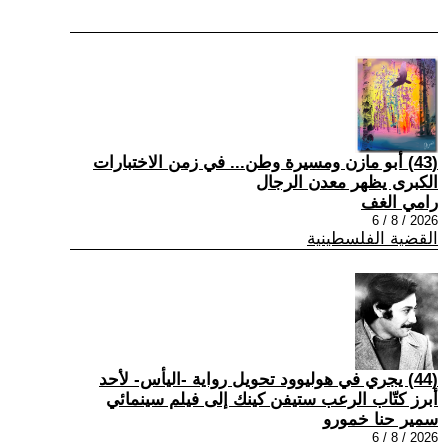
(43) أبو مازن ومسيرة وطن... في زمن الاختبارات
الكبرى يظهر معدن الرجال
رامي الغف
2026 / 8 / 6
القضية الفلسطينية
(44) يجري في هوليوود تحويل رواية -اليأس- لأحد
أبرز كتّاب الرعب ستيفن كينك إلى فيلم سينمائي
سمير حنا خمورو
2026 / 8 / 6