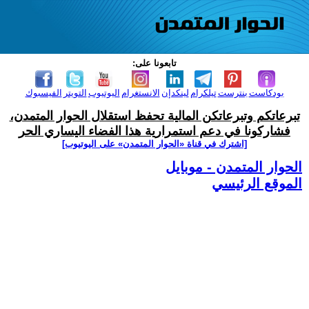
تابعونا على:
بودكاست
بنترست
تيلكرام
لينكدإن
الانستغرام
اليوتيوب
التويتر
الفيسبوك
تبرعاتكم وتبرعاتكن المالية تحفظ استقلال الحوار المتمدن،
فشاركونا في دعم استمرارية هذا الفضاء اليساري الحر
[اشترك في قناة ‫«الحوار المتمدن» على اليوتيوب]
الحوار المتمدن - موبايل
الموقع الرئيسي