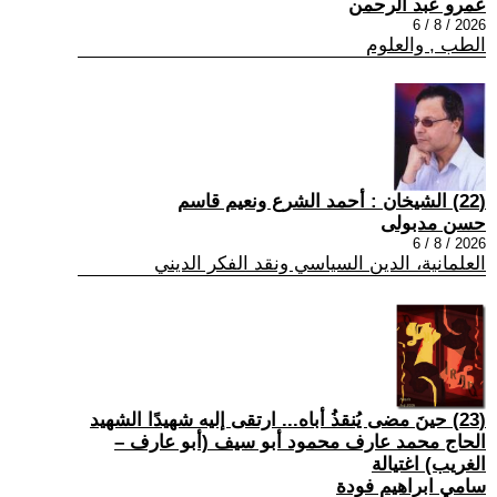
عمرو عبد الرحمن
2026 / 8 / 6
الطب , والعلوم
(22) الشيخان : أحمد الشرع ونعيم قاسم
حسن مدبولى
2026 / 8 / 6
العلمانية، الدين السياسي ونقد الفكر الديني
(23) حينَ مضى يُنقذُ أباه... ارتقى إليه شهيدًا الشهيد
الحاج محمد عارف محمود أبو سيف (أبو عارف –
الغريب) اغتيالة
سامي ابراهيم فودة