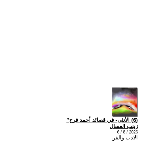
(6) الأنثى- في قصائد أحمد فرح”
زينب العسال
2026 / 8 / 6
الادب والفن