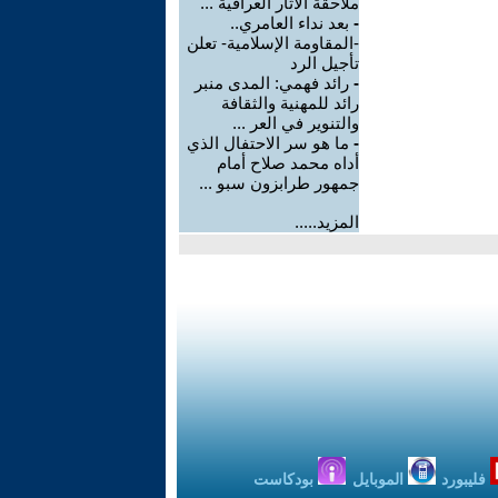
ملاحقة الآثار العراقية ...
-
بعد نداء العامري..
-المقاومة الإسلامية- تعلن
تأجيل الرد
-
رائد فهمي: المدى منبر
رائد للمهنية والثقافة
والتنوير في العر ...
-
ما هو سر الاحتفال الذي
أداه محمد صلاح أمام
جمهور طرابزون سبو ...
المزيد.....
فليبورد
الموبايل
بودكاست