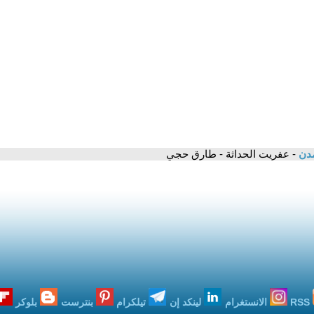
مدن
- عفريت الحداثة - طارق حجي
RSS
الانستغرام
لينكد إن
تيلكرام
بنترست
بلوكر