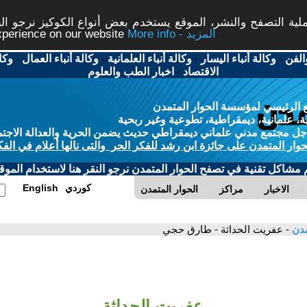
ة التصفح والنشر، الموقع يستخدم بعض أنواع الكوكيز نرجو النق
More info - المزيد
experience on our website
الفن
-
وكالة أنباء اليسار
-
وكالة أنباء العلمانية
-
وكالة أنباء العمال
-
وكا
الاقتصاد
-
اخبار الطب والعلوم
 الرئيسي لمؤسسة الحوار المتمدن
، علمانية، ديمقراطية، تطوعية وغير ربحية
ل مجتمع مدني علماني ديمقراطي حديث يضمن الحرية والعدالة الاجتم
حوار المتمدن على جائزة ابن رشد للفكر الحر والتى نالها أعلام في الفك
م مشاكل تقنية في تصفح الحوار المتمدن نرجو النقر هنا لاستخدام الموقع
كوردي
English
الاخبار
مراكز
الحوار المتمدن
مدن
- عفريت الحداثة - طارق حجي
عفريت الحداثة