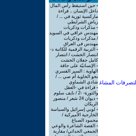
-
حين استيقظ رأس المال
داخل الإنسان .. قراءة
ماركسية ثورية في ... /
رياض الشرايطي
-
مذكرات وذكريات
مهندس عراقي في السويد
/ مذكرات وذكريات
مهندس في العراق
-
التربية الرقمية للكاتبة د-
انتصار الخشت / انتصار
كامل جفلان الخشت
-
الإنسانيّة على حافة
الهاوية : السير القسري
نحو الخاوية أم صي ... /
شادي الشماوي
لتصرفات المشاغ
-
قراءة في -العقل
والثورة- -2 / نايف سلوم
-
ديوان 24 شعر / منصور
الريكان
-
لوبي إسرائيل والسياسة
الخارجية الأميركية /
محمود الصباغ
-
القصة الشاعرة والوعي
الجمعي الحداثي/ مقاربة