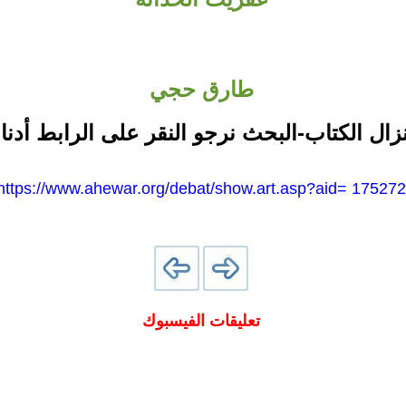
طارق حجي
نزال الكتاب-البحث نرجو النقر على الرابط أدنا
https://www.ahewar.org/debat/show.art.asp?aid= 175272
تعليقات الفيسبوك