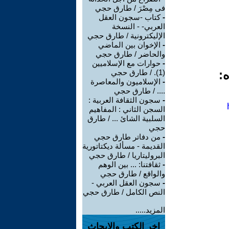
فى مِصْرَ / طارق حجي
-
كتاب -سجون العقل
العربي- - النسخة
الإليكترونية / طارق حجي
-
الإخوان بين الماضي
والحاضر / طارق حجي
-
حوارات مع الإسلاميين
ه:
(1). / طارق حجي
-
الإسلاميون والمعاصرة
.... / طارق حجي
-
سجون الثقافة العربية :
السجن الثاني : المفاهيم
السلبية الشائ ... / طارق
حجي
-
من دفاتر طارق حجي
القديمة - مسألة ديكتاتورية
البروليتاريا / طارق حجي
-
ثقافتنا: ... بين الوهم
والواقع / طارق حجي
-
سجون العقل العربي -
النص الكامل / طارق حجي
المزيد.....
اخر الكتب والابحاث