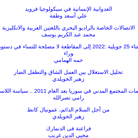
العدوانية الإنسانية في سيكولوجيا فرويد
علي أسعد وطفة
الاتصالات الخاصة بالراديو البحري باللغتين العربية والانكليزية
محمد عبد الكريم يوسف
التونسيات واستفتاء 25 جويلية :2022 إلى المقاطعة لا مصلحة للنساء 
وراء
حمه الهمامي
تحليل الاستغلال بين العمل الشاق والتطفل الضار
زهير الخويلدي
المجتمع المدني في سوريا بعد العام 2011 .. سياسة اللاسياسة
رامي نصرالله
من أجل السلام الدائم، عمونيال كانط
زهير الخويلدي
فراعنة فى الدنمارك
محيى الدين غريب