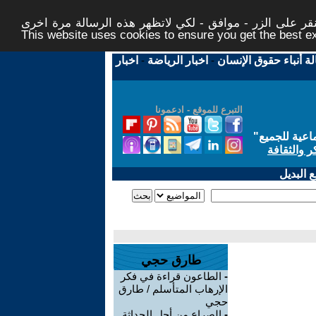
ر على الزر - موافق - لكي لاتظهر هذه الرسالة مرة اخرى -
This website uses cookies to ensure you get the best 
لة أنباء حقوق الإنسان
-
اخبار الرياضة
-
اخبار
التبرع للموقع - ادعمونا
اعية للجميع
"
ر والثقافة
 البديل
طارق حجي
-
الطاعون قراءة في فكر
الإرهاب المتأسلم / طارق
حجي
-
الصراع من أجل الحداثة