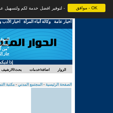
موافق - OK
لتوفير افضل خدمة لكم ولتسهيل عملي
أخبار عامة
-
وكالة أنباء المرأة
-
اخبار الأدب و
الموقع
يسارية
"من أج
حاز ال
إذا لديك
الزوار
اضافة/خدمات
بحث/الارشيف
الصفحة الرئيسية
-
المجتمع المدني
-
مكتبة الت