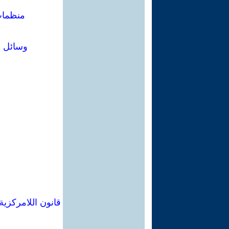
منظمات 
وسائل ال
قانون اللامركزية