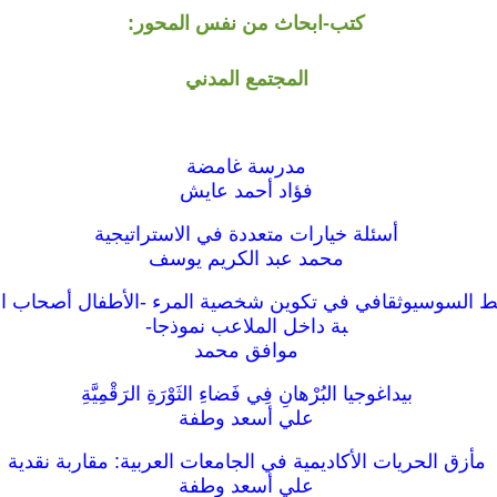
كتب-ابحاث من نفس المحور:
المجتمع المدني
مدرسة غامضة
فؤاد أحمد عايش
أسئلة خيارات متعددة في الاستراتيجية
محمد عبد الكريم يوسف
شيط السوسيوثقافي في تكوين شخصية المرء -الأطفال أصحاب ا
بة داخل الملاعب نموذجا-
موافق محمد
بيداغوجيا البُرْهانِ فِي فَضاءِ الثَوْرَةِ الرَقْمِيَّةِ
علي أسعد وطفة
مأزق الحريات الأكاديمية في الجامعات العربية: مقاربة نقدية
علي أسعد وطفة