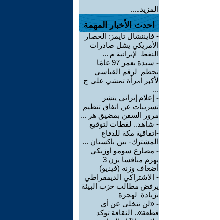
المزيد.....
احدث الأخبار المهمة
-
فايننشال تايمز: الحصار
الأمريكي يشل صادرات
النفط الإيرانية م ...
-
سيدة بعمر 97 عامًا
تحطم الرقم القياسي
لأكبر امرأة تمشي على ج
...
-
إعلام إيراني ينشر
تسريبات عن اتفاق تنظيم
مرور السفن بمضيق هر ...
-
شاهد.. لقطات لتوقيع
-اتفاقية مكة للدفاع
المشترك- بين باكستان ...
-
مصارع سومو أوزبكي
يهزم منافسا يزن 3
أضعاف وزنه (فيديو)
-
الاشتراكي الديمقراطي
يرفض مطالب حزب البيئة
بزيادة الهجرة
-
«لن نتخلى عن أي
قطعة».. الثقافة تؤكد