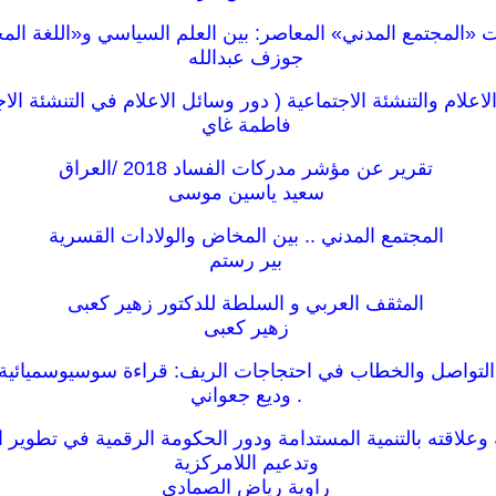
«المجتمع المدني» المعاصر: بين العلم السياسي و«اللغة الم
جوزف عبدالله
اعلام والتنشئة الاجتماعية ( دور وسائل الاعلام في التنشئة الاج
فاطمة غاي
تقرير عن مؤشر مدركات الفساد 2018 /العراق
سعيد ياسين موسى
المجتمع المدني .. بين المخاض والولادات القسرية
بير رستم
المثقف العربي و السلطة للدكتور زهير كعبى
زهير كعبى
التواصل والخطاب في احتجاجات الريف: قراءة سوسيوسميائية
. وديع جعواني
 وعلاقته بالتنمية المستدامة ودور الحكومة الرقمية في تطوير ا
وتدعيم اللامركزية
راوية رياض الصمادي