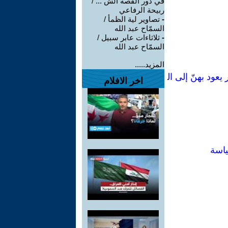
في دور القصة الش ... /
ربيحة الرفاعي
-
تصاوير لية الظمأ /
السمّاح عبد الله
-
ثلاثاءات عابر سبيل /
السمّاح عبد الله
المزيد.....
في دستور يعود بهنّ إلى ال
اخر الافلام