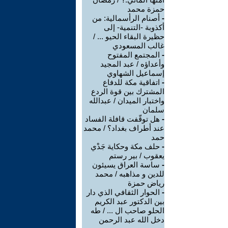
حمزة محمد
-
أصنام الرأسمالية: من
أكذوبة -التنمية- إلى
حظيرة البقاء الحيو ... /
غالب المسعودي
-
المجتمع المفتوح
وأعداؤه / عبد المجيد
إسماعيل الشهاوي
-
اتفاقية مكة للدفاع
المشترك بين قوة الردع
واختبار الميدان / عبدالله
سلمان
-
هل توقّفت قافلة الفساد
عند أطراف بغداد؟ / محمد
حمد
-
حلف مكة وحكاية جَدْي
يعقوب / بير رستم
-
ساسة العراق يسيئون
للدين و مذاهبه / محمد
رياض حمزة
-
الحوار الثقافي الذي دار
بين الدكتور عبد الكريم
الحلو صاحب ال ... / طه
دخل الله عبد الرحمن