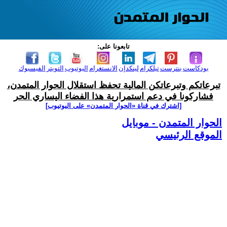
تابعونا على:
بودكاست
بنترست
تيلكرام
لينكدإن
الانستغرام
اليوتيوب
التويتر
الفيسبوك
تبرعاتكم وتبرعاتكن المالية تحفظ استقلال الحوار المتمدن،
فشاركونا في دعم استمرارية هذا الفضاء اليساري الحر
[اشترك في قناة ‫«الحوار المتمدن» على اليوتيوب]
الحوار المتمدن - موبايل
الموقع الرئيسي