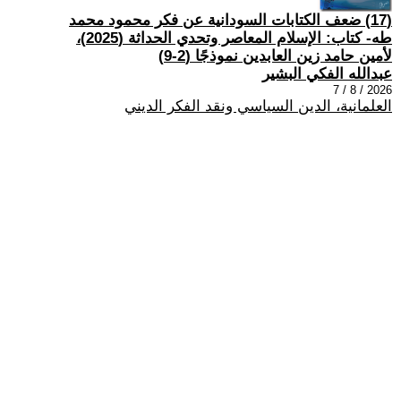
(17) ضعف الكتابات السودانية عن فكر محمود محمد
طه- كتاب: الإسلام المعاصر وتحدي الحداثة (2025)،
لأمين حامد زين العابدين نموذجًا (2-9)
عبدالله الفكي البشير
2026 / 8 / 7
العلمانية، الدين السياسي ونقد الفكر الديني