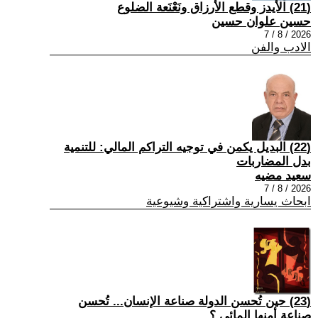
(21) الأيدز وقطع الأرزاق ونَعْنَعة الضلوع
حسين علوان حسين
2026 / 8 / 7
الادب والفن
(22) البديل يكمن في توجيه التراكم المالي: للتنمية
بدل المضاربات
سعيد مضيه
2026 / 8 / 7
ابحاث يسارية واشتراكية وشيوعية
(23) حين تُحسن الدولة صناعة الإنسان... تُحسن
صناعة أمنها المائي.؟