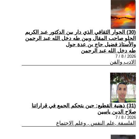
(30) الحوار الثقافي الذي دار بين الدكتور عبد الكريم
الحلو صاحب المقال وبين طه دخل الله عبد الرحمن
والأستاذ فضيل حاج بن عدة حول
طه دخل الله عبد الرحمن
2026 / 8 / 7
الادب والفن
(31) ذهنية القطيع: حين يتحكم الجمع في قراراتنا
صلاح الدين ياسين
2026 / 8 / 7
الفلسفة ,علم النفس , وعلم الاجتماع