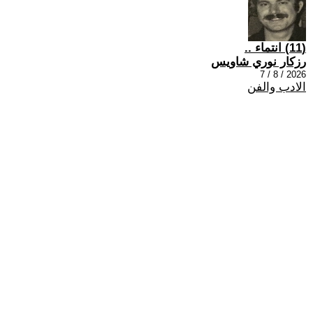
(11) انتماء ..
رزكار نوري شاويس
2026 / 8 / 7
الادب والفن