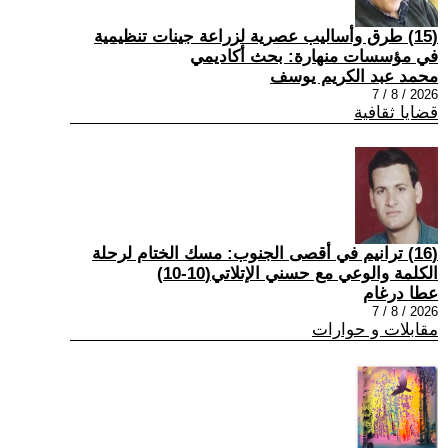
(15) طرق وأساليب عصرية لزراعة جينات تنظيمية
في مؤسسات منهارة: بحث أكاديمي
محمد عبد الكريم يوسف
2026 / 8 / 7
قضايا ثقافية
(16) ترانيم في أقصى الجنوب: مسك الختام لرحلة
الكلمة والوعي مع حسني الإتلاتي(10-10)
عطا درغام
2026 / 8 / 7
مقابلات و حوارات