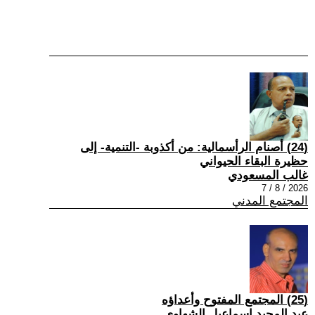
(24) أصنام الرأسمالية: من أكذوبة -التنمية- إلى
حظيرة البقاء الحيواني
غالب المسعودي
2026 / 8 / 7
المجتمع المدني
(25) المجتمع المفتوح وأعداؤه
عبد المجيد إسماعيل الشهاوي