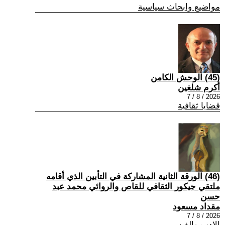
مواضيع وابحاث سياسية
(45) الوحش الكامن
أكرم شلغين
2026 / 8 / 7
قضايا ثقافية
(46) الورقة الثانية المشاركة في التأبين الذي أقامه
ملتقي جيكور الثقافي للقاص والروائي محمد عبد
حسن
مقداد مسعود
2026 / 8 / 7
الادب والفن