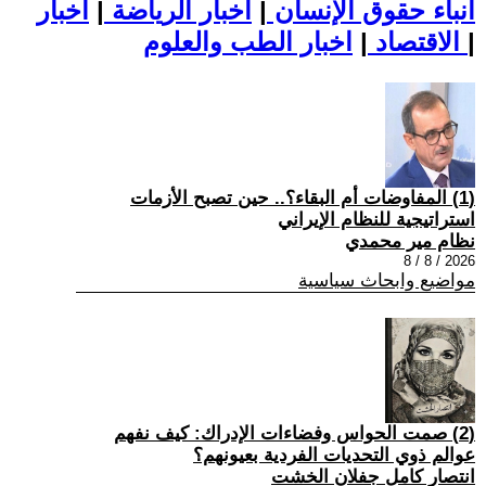
أنباء حقوق الإنسان
|
اخبار الرياضة
|
اخبار
|
اخبار الطب والعلوم
الاقتصاد
|
(1) المفاوضات أم البقاء؟.. حين تصبح الأزمات
استراتيجية للنظام الإيراني
نظام مير محمدي
2026 / 8 / 8
مواضيع وابحاث سياسية
(2) صمت الحواس وفضاءات الإدراك: كيف نفهم
عوالم ذوي التحديات الفردية بعيونهم؟
انتصار كامل جفلان الخشت