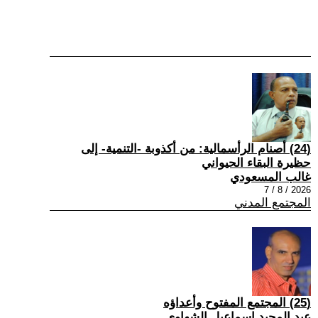
(24) أصنام الرأسمالية: من أكذوبة -التنمية- إلى
حظيرة البقاء الحيواني
غالب المسعودي
2026 / 8 / 7
المجتمع المدني
(25) المجتمع المفتوح وأعداؤه
عبد المجيد إسماعيل الشهاوي