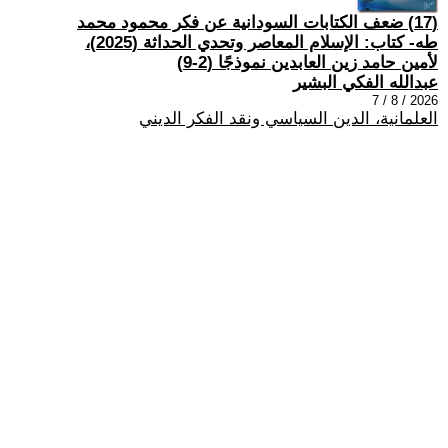
(17) ضعف الكتابات السودانية عن فكر محمود محمد
طه- كتاب: الإسلام المعاصر وتحدي الحداثة (2025)،
لأمين حامد زين العابدين نموذجًا (2-9)
عبدالله الفكي البشير
2026 / 8 / 7
العلمانية، الدين السياسي ونقد الفكر الديني