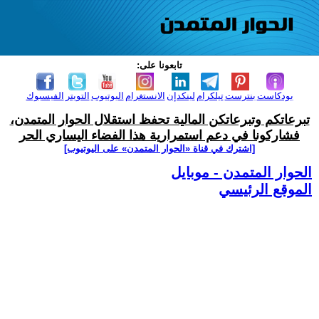
تابعونا على:
بودكاست
بنترست
تيلكرام
لينكدإن
الانستغرام
اليوتيوب
التويتر
الفيسبوك
تبرعاتكم وتبرعاتكن المالية تحفظ استقلال الحوار المتمدن،
فشاركونا في دعم استمرارية هذا الفضاء اليساري الحر
[اشترك في قناة ‫«الحوار المتمدن» على اليوتيوب]
الحوار المتمدن - موبايل
الموقع الرئيسي