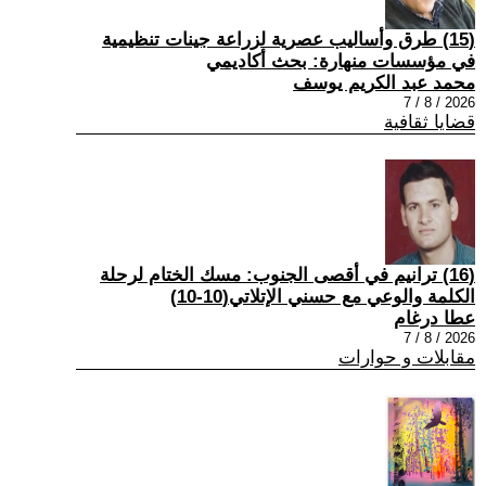
(15) طرق وأساليب عصرية لزراعة جينات تنظيمية
في مؤسسات منهارة: بحث أكاديمي
محمد عبد الكريم يوسف
2026 / 8 / 7
قضايا ثقافية
(16) ترانيم في أقصى الجنوب: مسك الختام لرحلة
الكلمة والوعي مع حسني الإتلاتي(10-10)
عطا درغام
2026 / 8 / 7
مقابلات و حوارات