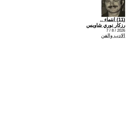
(11) انتماء ..
رزكار نوري شاويس
2026 / 8 / 7
الادب والفن