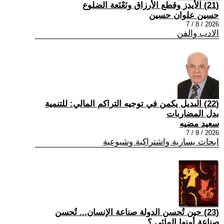
(21) الأيدز وقطع الأرزاق ونَعْنَعة الضلوع
حسين علوان حسين
2026 / 8 / 7
الادب والفن
(22) البديل يكمن في توجيه التراكم المالي: للتنمية
بدل المضاربات
سعيد مضيه
2026 / 8 / 7
ابحاث يسارية واشتراكية وشيوعية
(23) حين تُحسن الدولة صناعة الإنسان... تُحسن
صناعة أمنها المائي.؟