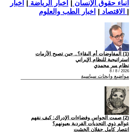
أنباء حقوق الإنسان
|
اخبار الرياضة
|
اخبار
|
اخبار الطب والعلوم
الاقتصاد
|
(1) المفاوضات أم البقاء؟.. حين تصبح الأزمات
استراتيجية للنظام الإيراني
نظام مير محمدي
2026 / 8 / 8
مواضيع وابحاث سياسية
(2) صمت الحواس وفضاءات الإدراك: كيف نفهم
عوالم ذوي التحديات الفردية بعيونهم؟
انتصار كامل جفلان الخشت