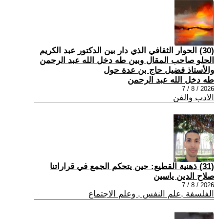
(30) الحوار الثقافي الذي دار بين الدكتور عبد الكريم
الحلو صاحب المقال وبين طه دخل الله عبد الرحمن
والأستاذ فضيل حاج بن عدة حول
طه دخل الله عبد الرحمن
2026 / 8 / 7
الادب والفن
(31) ذهنية القطيع: حين يتحكم الجمع في قراراتنا
صلاح الدين ياسين
2026 / 8 / 7
الفلسفة ,علم النفس , وعلم الاجتماع