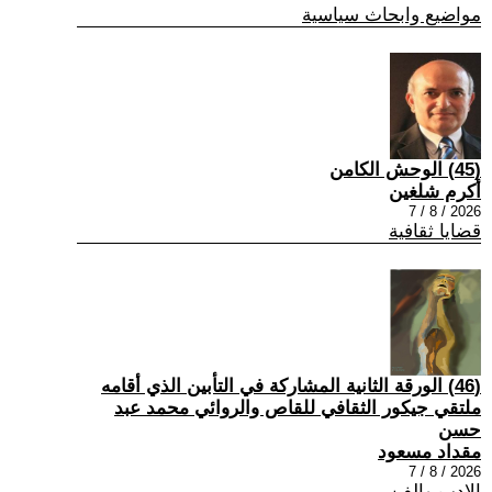
مواضيع وابحاث سياسية
(45) الوحش الكامن
أكرم شلغين
2026 / 8 / 7
قضايا ثقافية
(46) الورقة الثانية المشاركة في التأبين الذي أقامه
ملتقي جيكور الثقافي للقاص والروائي محمد عبد
حسن
مقداد مسعود
2026 / 8 / 7
الادب والفن