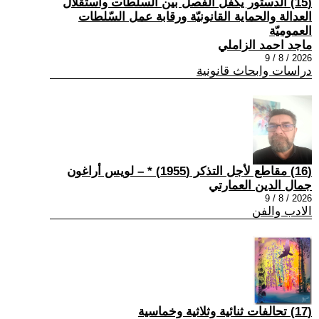
(15) الدستور يكفل الفصل بين السلطات واستقلال
العدالة والحماية القانونيّة ورقابة عمل السّلطات
العموميّة
ماجد احمد الزاملي
2026 / 8 / 9
دراسات وابحاث قانونية
(16) مقاطع لأجل التذكر (1955) * – لويس أراغون
جمال الدين العمارتي
2026 / 8 / 9
الادب والفن
(17) تحالفات ثنائية وثلاثية وخماسية