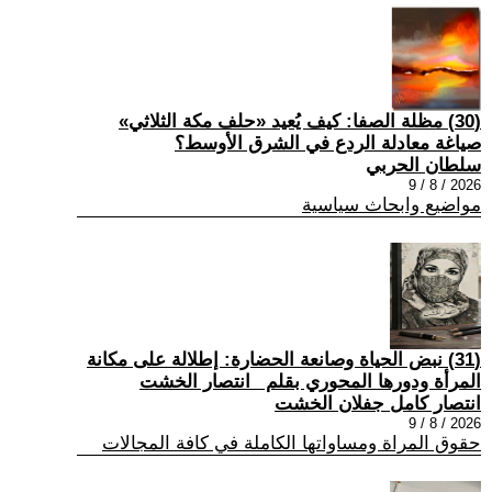
(30) مظلة الصفا: كيف يُعيد «حلف مكة الثلاثي»
صياغة معادلة الردع في الشرق الأوسط؟
سلطان الحربي
2026 / 8 / 9
مواضيع وابحاث سياسية
(31) نبض الحياة وصانعة الحضارة: إطلالة على مكانة
المرأة ودورها المحوري بقلم _انتصار الخشت
انتصار كامل جفلان الخشت
2026 / 8 / 9
حقوق المراة ومساواتها الكاملة في كافة المجالات