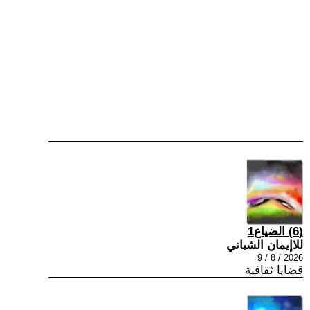
(6) الضياع1
للاإيمان الشباني
2026 / 8 / 9
قضايا ثقافية