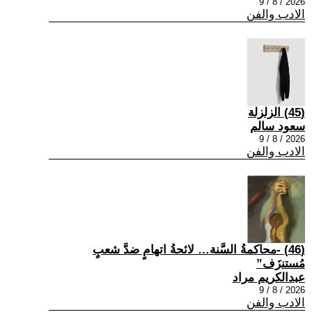
2026 / 8 / 9
الادب والفن
(45) الزلزلة
سعود سالم
2026 / 8 / 9
الادب والفن
(46) -محاكمةُ السَّنة… لائحةُ اتهامٍ ضدَّ شعبٍ
مُستنزَف”
عبدالكريم مراد
2026 / 8 / 9
الادب والفن