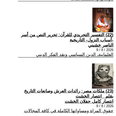
(22) التفسير التجريدي للقرآن: تحرير النص من أسر
-أسباب النزول- التاريخية
الناصر خشيني
2026 / 8 / 9
العلمانية، الدين السياسي ونقد الفكر الديني
(23) ملكات مصر: رائدات العرش وصانعات التاريخ
بقلم _انتصار الخشت
انتصار كامل جفلان الخشت
2026 / 8 / 9
حقوق المراة ومساواتها الكاملة في كافة المجالات