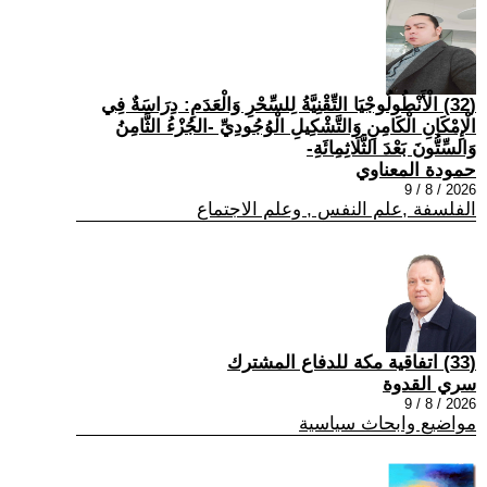
(32) الْأَنْطُولُوجْيَا التِّقْنِيَّةُ لِلسِّحْرِ وَالْعَدَمِ: دِرَاسَةٌ فِي
الْإِمْكَانِ الْكَامِنِ وَالتَّشْكِيلِ الْوُجُودِيِّ -الجُزْءُ الثَّامِنُ
وَالسِّتُّونَ بَعْدَ الثَّلَاثِمِائَةِ-
حمودة المعناوي
2026 / 8 / 9
الفلسفة ,علم النفس , وعلم الاجتماع
(33) اتفاقية مكة للدفاع المشترك
سري القدوة
2026 / 8 / 9
مواضيع وابحاث سياسية