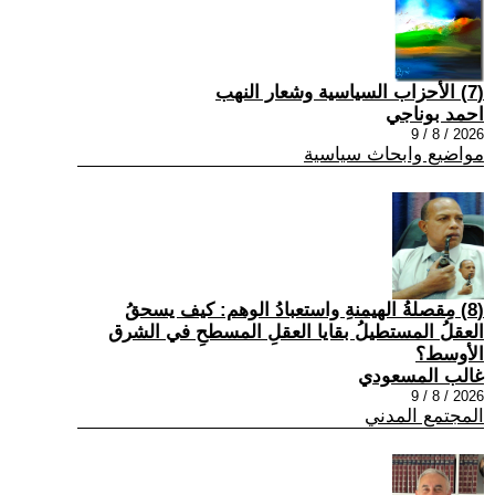
(7) الأحزاب السياسية وشعار النهب
احمد بوناجي
2026 / 8 / 9
مواضيع وابحاث سياسية
(8) مِقصلةُ الهيمنةِ واستعبادُ الوهم: كيف يسحقُ
العقلُ المستطيلُ بقايا العقلِ المسطحِ في الشرق
الأوسط؟
غالب المسعودي
2026 / 8 / 9
المجتمع المدني