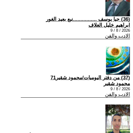
(36) جيا يوسف ................نبع بعيد الغور
ابراهيم خليل العلاف
2026 / 8 / 9
الادب والفن
(37) من دفتر اليوميات/محمود شقير71
محمود شقير
2026 / 8 / 9
الادب والفن