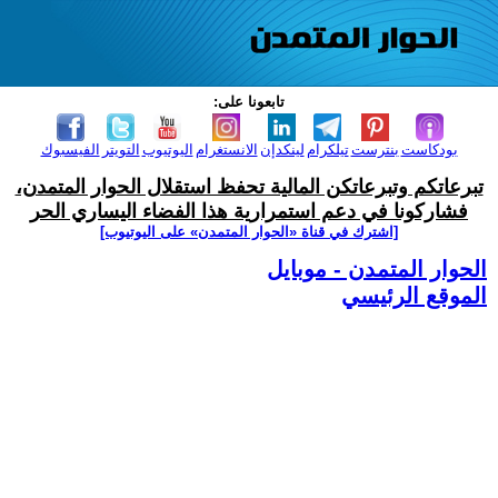
تابعونا على:
بودكاست
بنترست
تيلكرام
لينكدإن
الانستغرام
اليوتيوب
التويتر
الفيسبوك
تبرعاتكم وتبرعاتكن المالية تحفظ استقلال الحوار المتمدن،
فشاركونا في دعم استمرارية هذا الفضاء اليساري الحر
[اشترك في قناة ‫«الحوار المتمدن» على اليوتيوب]
الحوار المتمدن - موبايل
الموقع الرئيسي