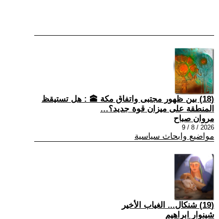
(18) بين ظهور مجتبى واتفاق مكة 🕋 : هل تستيقظ
المنطقة على ميزان قوة جديد؟…
مروان صباح
2026 / 8 / 9
مواضيع وابحاث سياسية
(19) شنكال... الغياب الأخير
شينوار ابراهيم