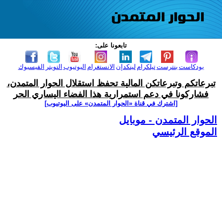
تابعونا على:
بودكاست
بنترست
تيلكرام
لينكدإن
الانستغرام
اليوتيوب
التويتر
الفيسبوك
تبرعاتكم وتبرعاتكن المالية تحفظ استقلال الحوار المتمدن،
فشاركونا في دعم استمرارية هذا الفضاء اليساري الحر
[اشترك في قناة ‫«الحوار المتمدن» على اليوتيوب]
الحوار المتمدن - موبايل
الموقع الرئيسي