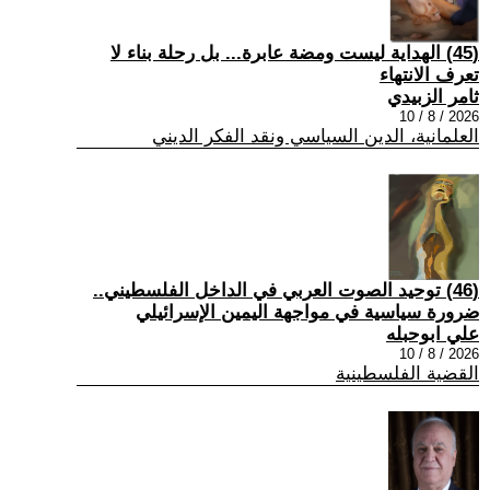
(45) الهداية ليست ومضة عابرة... بل رحلة بناء لا
تعرف الانتهاء
ثامر الزبيدي
2026 / 8 / 10
العلمانية، الدين السياسي ونقد الفكر الديني
(46) توحيد الصوت العربي في الداخل الفلسطيني..
ضرورة سياسية في مواجهة اليمين الإسرائيلي
علي ابوحبله
2026 / 8 / 10
القضية الفلسطينية