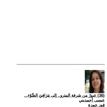
(36) عبورٌ من شرفة المترو.. إلى مَرَافِئِ الضَّوْء...
عيسى أحمديني
فوز حمزة