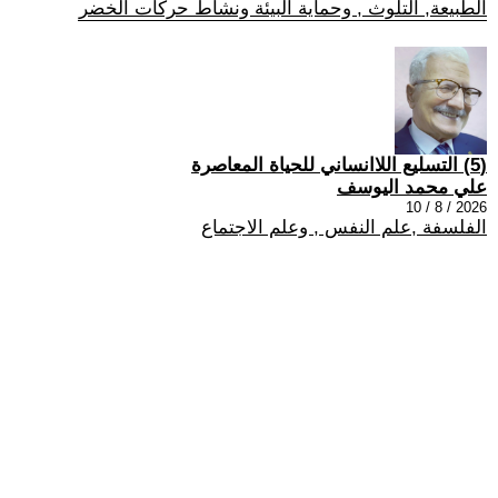
الطبيعة, التلوث , وحماية البيئة ونشاط حركات الخضر
(5) التسليع اللاانساني للحياة المعاصرة
علي محمد اليوسف
2026 / 8 / 10
الفلسفة ,علم النفس , وعلم الاجتماع