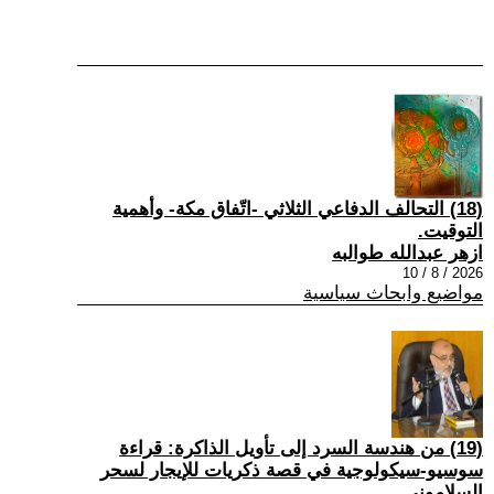
(18) التحالف الدفاعي الثلاثي -اتّفاق مكة- وأهمية
التوقيت.
ازهر عبدالله طوالبه
2026 / 8 / 10
مواضيع وابحاث سياسية
(19) من هندسة السرد إلى تأويل الذاكرة: قراءة
سوسيو-سيكولوجية في قصة ذكريات للإيجار لسحر
السلاموني