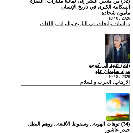
(32) من ملايين البشر إلى ثمانية مليارات: القفزة
السكانية الكبرى في تاريخ الإنسان
مأمون شحادة
2026 / 8 / 10
دراسات وابحاث في التاريخ والتراث واللغات
(33) أُغنية إلى كوجو
مراد سليمان علو
2026 / 8 / 10
الارهاب, الحرب والسلام
(34) توهات الهوية.. وسقوط الأقنعة.. ووهم البطل
حيدر عاشور