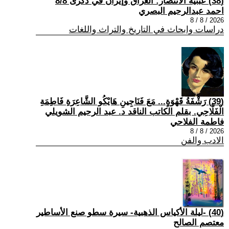
(38) عبثية الانتصار: العراق وإيران في ذكرى 8/8
احمد عبدالرحيم البصري
2026 / 8 / 8
دراسات وابحاث في التاريخ والتراث واللغات
(39) رَشْفَةُ قَهْوَةٍ... مَعَ فَنَاجِينِ هَايْكُو الشَّاعِرَةِ فَاطِمَةِ
الْفَلَّاحِي. بقلم الكاتب الناقد د. عبد الرحيم الشويلي
فاطمة الفلاحي
2026 / 8 / 8
الادب والفن
(40) -ليلة الأكياس الذهبية- سيرة سطو صنع الأساطير
معتصم الصالح