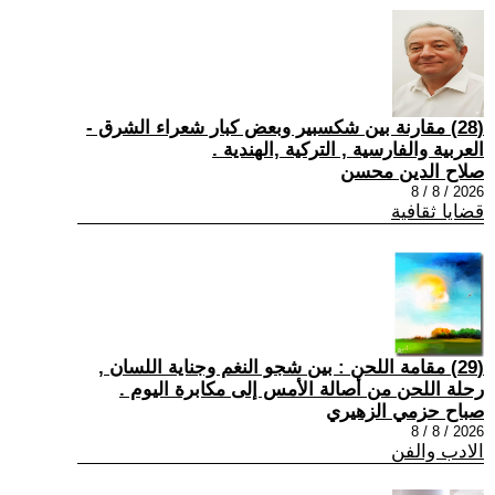
(28) مقارنة بين شكسبير وبعض كبار شعراء الشرق -
العربية والفارسية , التركية ,الهندية .
صلاح الدين محسن
2026 / 8 / 8
قضايا ثقافية
(29) مقامة اللحن : بين شجو النغم وجناية اللسان ,
رحلة اللحن من أصالة الأمس إلى مكابرة اليوم .
صباح حزمي الزهيري
2026 / 8 / 8
الادب والفن