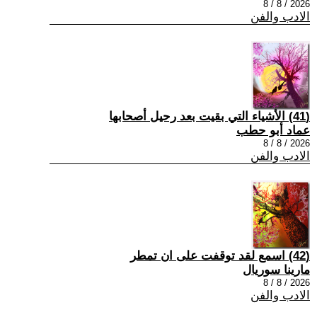
2026 / 8 / 8
الادب والفن
(41) الأشياء التي بقيت بعد رحيل أصحابها
عماد أبو حطب
2026 / 8 / 8
الادب والفن
(42) اسمع لقد توقفت على ان تمطر
مارينا سوريال
2026 / 8 / 8
الادب والفن