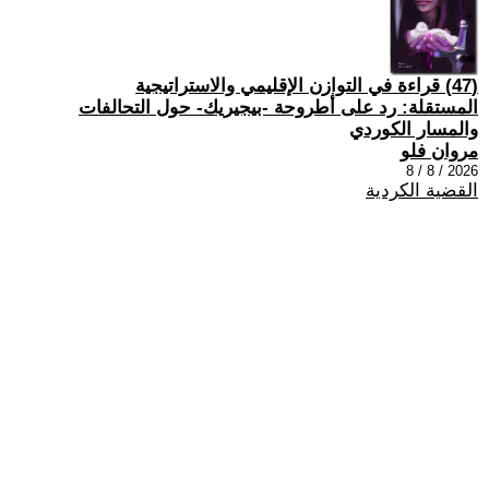
(47) قراءة في التوازن الإقليمي والاستراتيجية
المستقلة: رد على أطروحة -بيجيريك- حول التحالفات
والمسار الكوردي
مروان فلو
2026 / 8 / 8
القضية الكردية