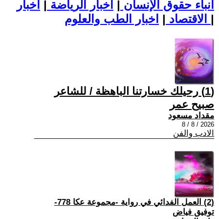
أنباء حقوق الإنسان
|
اخبار الرياضة
|
اخبار
|
اخبار الطب والعلوم
الاقتصاد
|
(1) رحيلك خسارتنا الباهظة / للشاعر
صبيح عمر
مقداد مسعود
2026 / 8 / 8
الادب والفن
(2) العمل الفدائي في رواية -مجموعة عكا 778-
توفيق فياض