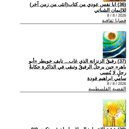
(36) ايا نفس عودي من كتاب(انثى من زمن آخر)
للاإيمان الشباني
2026 / 8 / 8
قضايا ثقافية
(37) رفيقُ الزنزانة الذي غاب... نايف خويطر «أبو
باهر» حين يرحلُ الرفيقُ وتبقى في الذاكرة حكايةُ
رجلٍ لا يُنسى
سامي ابراهيم فودة
2026 / 8 / 8
القضية الفلسطينية