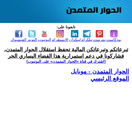
تابعونا على:
بودكاست
بنترست
تيلكرام
لينكدإن
الانستغرام
اليوتيوب
التويتر
الفيسبوك
تبرعاتكم وتبرعاتكن المالية تحفظ استقلال الحوار المتمدن،
فشاركونا في دعم استمرارية هذا الفضاء اليساري الحر
[اشترك في قناة ‫«الحوار المتمدن» على اليوتيوب]
الحوار المتمدن - موبايل
الموقع الرئيسي