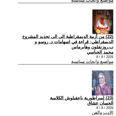
مواضيع وابحاث سياسية
(22) من أزمة الديمقراطية الى الى تجديد المشروع
الديمقراطي: قراءة في اسهامات د. روسو و
ب.روزنفلون وهابرماس
محمد الحباسي
2026 / 8 / 8
مواضيع وابحاث سياسية
(23) إمبراطورية باعقيلوش الكلامية
الحسان عشاق
2026 / 8 / 8
الادب والفن