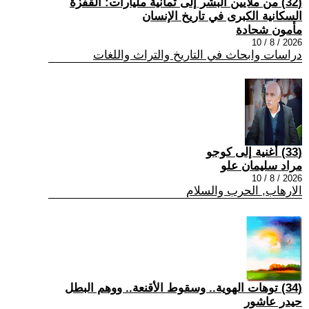
(32) من ملايين البشر إلى ثمانية مليارات: القفزة
السكانية الكبرى في تاريخ الإنسان
مأمون شحادة
2026 / 8 / 10
دراسات وابحاث في التاريخ والتراث واللغات
(33) أُغنية إلى كوجو
مراد سليمان علو
2026 / 8 / 10
الارهاب, الحرب والسلام
(34) توهات الهوية.. وسقوط الأقنعة.. ووهم البطل
حيدر عاشور