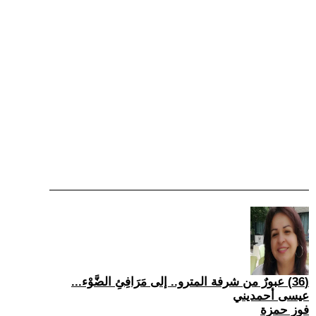
(36) عبورٌ من شرفة المترو.. إلى مَرَافِئِ الضَّوْء...
عيسى أحمديني
فوز حمزة