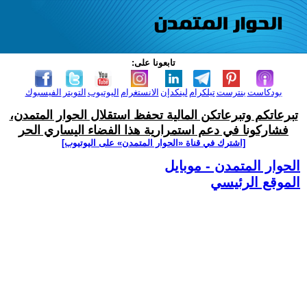
تابعونا على:
بودكاست
بنترست
تيلكرام
لينكدإن
الانستغرام
اليوتيوب
التويتر
الفيسبوك
تبرعاتكم وتبرعاتكن المالية تحفظ استقلال الحوار المتمدن،
فشاركونا في دعم استمرارية هذا الفضاء اليساري الحر
[اشترك في قناة ‫«الحوار المتمدن» على اليوتيوب]
الحوار المتمدن - موبايل
الموقع الرئيسي