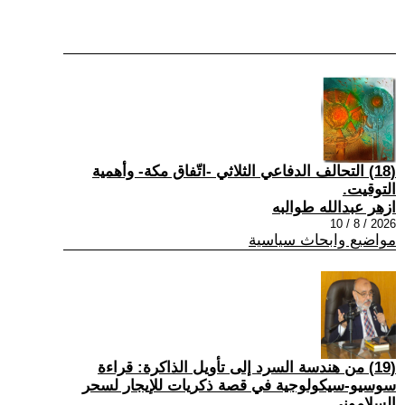
(18) التحالف الدفاعي الثلاثي -اتّفاق مكة- وأهمية
التوقيت.
ازهر عبدالله طوالبه
2026 / 8 / 10
مواضيع وابحاث سياسية
(19) من هندسة السرد إلى تأويل الذاكرة: قراءة
سوسيو-سيكولوجية في قصة ذكريات للإيجار لسحر
السلاموني