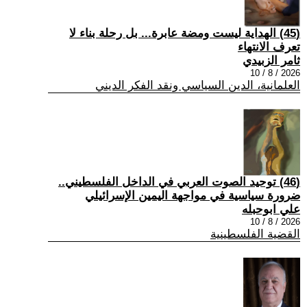
(45) الهداية ليست ومضة عابرة... بل رحلة بناء لا
تعرف الانتهاء
ثامر الزبيدي
2026 / 8 / 10
العلمانية، الدين السياسي ونقد الفكر الديني
(46) توحيد الصوت العربي في الداخل الفلسطيني..
ضرورة سياسية في مواجهة اليمين الإسرائيلي
علي ابوحبله
2026 / 8 / 10
القضية الفلسطينية