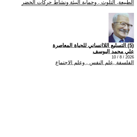
الطبيعة, التلوث , وحماية البيئة ونشاط حركات الخضر
(5) التسليع اللاانساني للحياة المعاصرة
علي محمد اليوسف
2026 / 8 / 10
الفلسفة ,علم النفس , وعلم الاجتماع