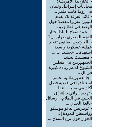
-
الخارجية الأمريكية:
محادثات إسرائيل ولبنان
في روما كانت مثمر ...
-
قائد الفرقة 76 يقدم
لبوتين تقريرا مفصلا حول
الوضع في قطاع دو ...
-
محمد صلاح: لماذا اختار
النجم المصري طرابزون؟
-
-الحوثيون- يعلنون تنفيذ
عملية عسكرية واسعة
استهدفت -تحشيدات ...
-
هيغسيث يحشد
الجمهوريين في مجلس
الشيوخ لدعم زيادة كبيرة
في ال ...
-
جامعة بريطانية تخسر
استئنافها في قضية فصل
أكاديمي بسبب انتقا ...
-
تهديد إيراني بـ-إغراق
الخليج في الظلام-.. رسائل
-بالغة الجدي ...
-
غوتيريش يدعو موسكو
وواشنطن للعودة إلى
الحوار حول نزع السلاح ...