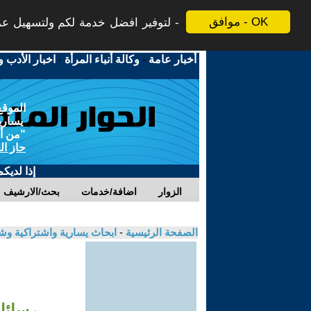
موافق - OK
لتوفير افضل خدمة لكم ولتسهيل عملي
أخبار عامة
-
وكالة أنباء المرأة
-
اخبار الأدب و
الموقع
يسارية
"من أج
حاز ال
إذا لديك
الزوار
اضافة/خدمات
بحث/الارشيف
الصفحة الرئيسية
-
ابحاث يسارية واشتراكية و
رسائل 