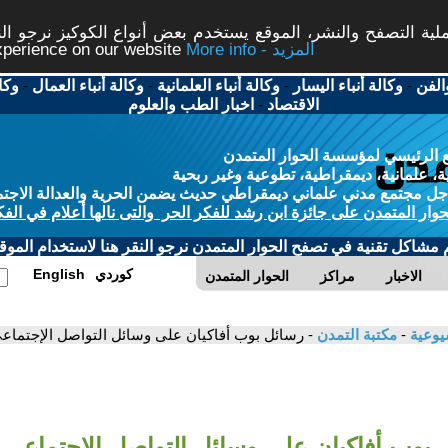
ة التصفح والنشر، الموقع يستخدم بعض أنواع الكوكيز نرجو النق
More info - المزيد
experience on our website
الفن
-
وكالة أنباء اليسار
-
وكالة أنباء العلمانية
-
وكالة أنباء العمال
-
وكا
الاقتصاد
-
اخبار الطب والعلوم
 الرئيسي لمؤسسة الحوار المتمدن
، علمانية، ديمقراطية، تطوعية وغير ربحية
ل مجتمع مدني علماني ديمقراطي حديث يضمن الحرية والعدالة الاجتم
حوار المتمدن على جائزة ابن رشد للفكر الحر والتى نالها أعلام في الفك
م مشاكل تقنية في تصفح الحوار المتمدن نرجو النقر هنا لاستخدام الموقع
كوردي
English
الاخبار
مراكز
الحوار المتمدن
شيوعية
-
مكتبة التمدن
- رسائل بوب أفاكيان على وسائل التواصل الإجتماعي 2024 - شادي الشما
بوب أفاكيان على وسائل التواصل الإجتماعي 2024