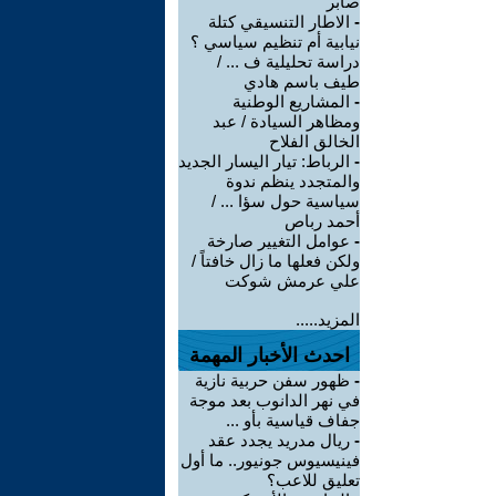
صابر
-
الاطار التنسيقي كتلة
نيابية أم تنظيم سياسي ؟
دراسة تحليلية ف ... /
طيف باسم هادي
-
المشاريع الوطنية
ومظاهر السيادة / عبد
الخالق الفلاح
-
الرباط: تيار اليسار الجديد
والمتجدد ينظم ندوة
سياسية حول سؤا ... /
أحمد رباص
-
عوامل التغيير صارخة
ولكن فعلها ما زال خافتاً /
علي عرمش شوكت
المزيد.....
احدث الأخبار المهمة
-
ظهور سفن حربية نازية
في نهر الدانوب بعد موجة
جفاف قياسية بأو ...
-
ريال مدريد يجدد عقد
فينيسيوس جونيور.. ما أول
تعليق للاعب؟