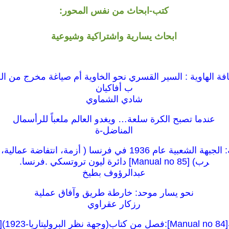
كتب-ابحاث من نفس المحور:
ابحاث يسارية واشتراكية وشيوعية
حافة الهاوية : السير القسري نحو الخاوية أم صياغة مخرج من ال
ب أفاكيان
شادي الشماوي
عندما تصبح الكرة سلعة… ويغدو العالم ملعباً للرأسمال
المناضل-ة
كراسات شيوعية: الجبهة الشعبية عام 1936 في فرنسا ( أزمة، انت
رب) [85 Manual no] دائرة ليون تروتسكي .فرنسا.
عبدالرؤوف بطيخ
نحو يسار موحد: خارطة طريق وآفاق عملية
رزكار عقراوي