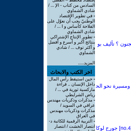
السادس من كتاب - الإ ... /
شادي الشماوي
-
في تطوير الإقتصاد
الوطنيّ يجب أن نعوّل على
الفلاحة كأساس و ا ... /
شادي الشماوي
-
تطوير الإنتاج الإشتراكي
بنتائج أكبر و أسرع و أفضل
جنون ؟ تأليف بو
و أكثر توف ... / شادي
الشماوي
المزيد.....
اخر الكتب والابحاث
-
حين استيقظ رأس المال
داخل الإنسان .. قراءة
فاضة عمالية، ومسيرة نحو الح
ماركسية ثورية في ... /
رياض الشرايطي
-
مذكرات وذكريات مهندس
عراقي في السويد /
مذكرات وذكريات مهندس
في العراق
-
التربية الرقمية للكاتبة د-
انتصار الخشت / انتصار
كراسات شيوعية[84 Manual no]:فصل من كتاب(وجهة نظر البروليتاريا-1923)[no.4] جورج لوكا