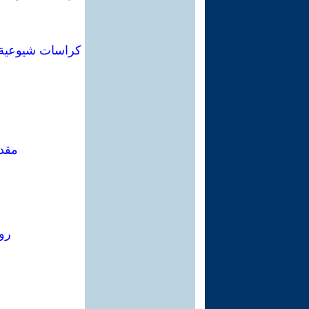
مقدم
روس