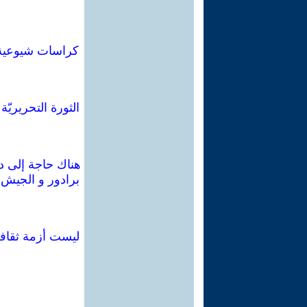
الثورة التحريريّة
هناك حاجة إلى دفن
برادور و الجيش ا
ليست أزمة ثقافة: