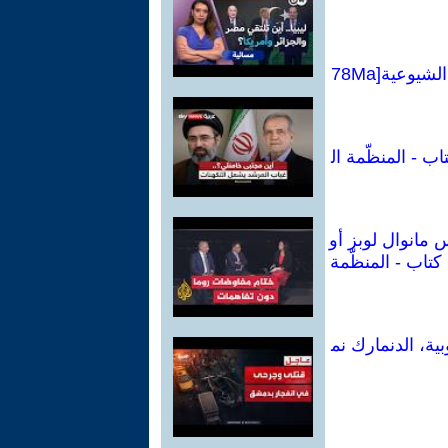
كراسات شيوعية :تقرير عن الأزمة الاقتصادية العالمية والمهام الجديدة للأممية الشيوعية[78Ma
اب - المنظّمة ال
س مانوال لوبز أو
كتاب - المنظّمة
ية، الدنمارك نم