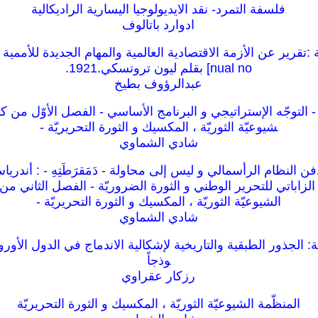
فلسفة التمرد- نقد الايديولوجيا اليسارية الراديكالية
ادوارد باتالوف
nual no] بقلم ليون تروتسكي.1921.
عبدالرؤوف بطيخ
 - التوجّه الإستراتيجي و البرنامج الأساسي - الفصل الأوّل من كت
شيوعيّة الثوريّة ، المكسيك و الثورة التحريريّة -
شادي الشماوي
 النظام الرأسمالي و ليس إلى محاولة - دَمَقرَطَتِهِ - : أندريا
لزاباتي للتحرير الوطني و الثورة الضروريّة - الفصل الثاني من 
الشيوعيّة الثوريّة ، المكسيك و الثورة التحريريّة -
شادي الشماوي
 الجذور الطبقية والتاريخية لإشكالية الاندماج في الدول الأوروب
وذجاً
رزكار عقراوي
المنظّمة الشيوعيّة الثوريّة ، المكسيك و الثورة التحريريّة