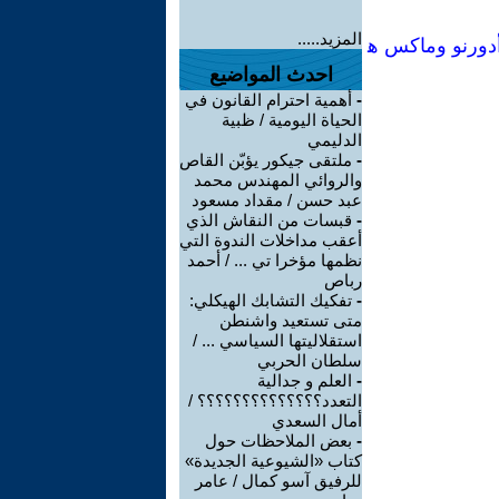
المزيد.....
تنوير كخداع جماعي[Manual no74] :تيودور أدورنو وماكس ه
احدث المواضيع
-
أهمية احترام القانون في
الحياة اليومية / ظبية
الدليمي
-
ملتقى جيكور يؤبّن القاص
والروائي المهندس محمد
عبد حسن / مقداد مسعود
-
قبسات من النقاش الذي
أعقب مداخلات الندوة التي
نظمها مؤخرا تي ... / أحمد
رباص
-
تفكيك التشابك الهيكلي:
متى تستعيد واشنطن
استقلاليتها السياسي ... /
سلطان الحربي
-
العلم و جدالية
التعدد؟؟؟؟؟؟؟؟؟؟؟؟؟؟ /
أمال السعدي
-
بعض الملاحظات حول
كتاب «الشيوعية الجديدة»
للرفيق آسو كمال / عامر