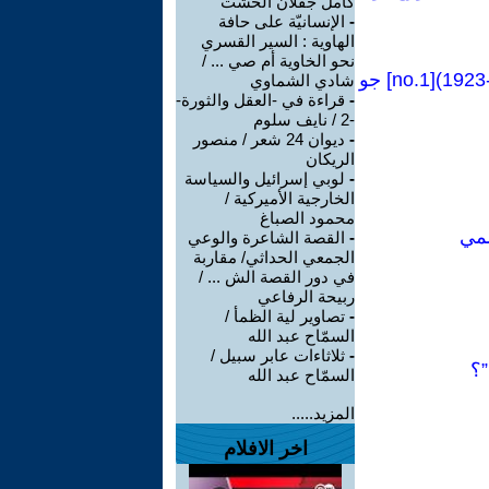
كامل جفلان الخشت
-
الإنسانيّة على حافة
الهاوية : السير القسري
نحو الخاوية أم صي ... /
كراسات شيوعية [81Manual no]:فصل من كتاب(التشيؤ ووعي الطبقة العاملة-1923)[no.1] جو
شادي الشماوي
-
قراءة في -العقل والثورة-
-2 / نايف سلوم
-
ديوان 24 شعر / منصور
الريكان
-
لوبي إسرائيل والسياسة
الخارجية الأميركية /
محمود الصباغ
ممي
-
القصة الشاعرة والوعي
الجمعي الحداثي/ مقاربة
في دور القصة الش ... /
ربيحة الرفاعي
-
تصاوير لية الظمأ /
السمّاح عبد الله
-
ثلاثاءات عابر سبيل /
”؟
السمّاح عبد الله
المزيد.....
اخر الافلام