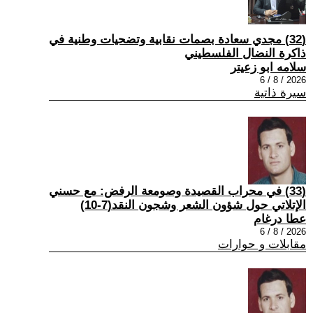
(32) مجدي سعادة بصمات نقابية وتضحيات وطنية في
ذاكرة النضال الفلسطيني
سلامه ابو زعيتر
2026 / 8 / 6
سيرة ذاتية
(33) في محراب القصيدة وصومعة الرفض: مع حسني
الإتلاتي حول شؤون الشعر وشجون النقد(7-10)
عطا درغام
2026 / 8 / 6
مقابلات و حوارات