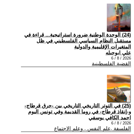
(24) الوحدة الوطنية ضرورة استراتيجية... قراءة في
مستقبل النظام السياسي الفلسطيني في ظل
المتغيرات الإقليمية والدولية
علي ابوحبله
2026 / 8 / 6
القضية الفلسطينية
(25) في التوتر التاريخي التاريخي بين -حرق قرطاج-
و-إنقاذ قرطاج- في روما القديمة وفي تونس اليوم
احمد الكافي يوسفي
2026 / 8 / 6
الفلسفة ,علم النفس , وعلم الاجتماع