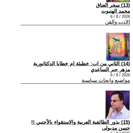
(13) سحر العناق
محمد الهنبوت
2026 / 8 / 6
الادب والفن
(14) الثاني من اب: خطيئة ام خطايا الدكتاتورية
مزهر جبر الساعدي
2026 / 8 / 6
مواضيع وابحاث سياسية
(15) بذور الطائفية العربية والاستقواء بالأجنبي !!
حسن مدبولى