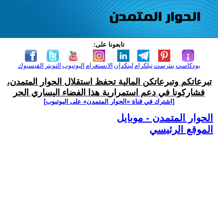
تابعونا على:
بودكاست
بنترست
تيلكرام
لينكدإن
الانستغرام
اليوتيوب
التويتر
الفيسبوك
تبرعاتكم وتبرعاتكن المالية تحفظ استقلال الحوار المتمدن،
فشاركونا في دعم استمرارية هذا الفضاء اليساري الحر
[اشترك في قناة ‫«الحوار المتمدن» على اليوتيوب]
الحوار المتمدن - موبايل
الموقع الرئيسي