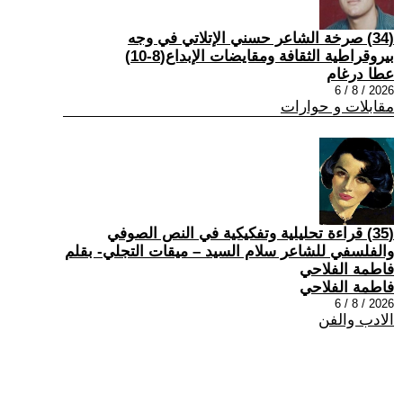
(34) صرخة الشاعر حسني الإتلاتي في وجه
بيروقراطية الثقافة ومقايضات الإبداع(8-10)
عطا درغام
2026 / 8 / 6
مقابلات و حوارات
(35) قراءة تحليلية وتفكيكية في النص الصوفي
والفلسفي للشاعر سلام السيد – ميقات التجلي- بقلم
فاطمة الفلاحي
فاطمة الفلاحي
2026 / 8 / 6
الادب والفن