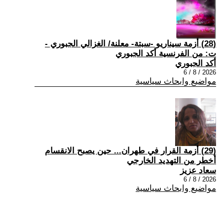
(28) أزمة سيناريو -سبتة- معلنة/ الغزالي الجبوري -
ت: من الفرنسية أكد الجبوري
أكد الجبوري
2026 / 8 / 6
مواضيع وابحاث سياسية
(29) أزمة القرار في طهران... حين يصبح الانقسام
أخطر من التهديد الخارجي
سعاد عزيز
2026 / 8 / 6
مواضيع وابحاث سياسية