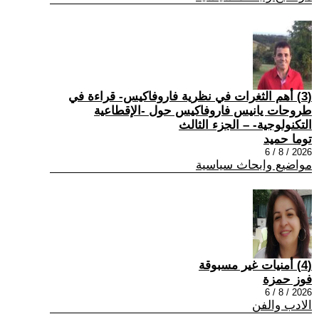
(3) أهم الثغرات في نظرية فاروفاكيس- قراءة في
طروحات يانيس فاروفاكيس حول -الإقطاعية
التكنولوجية- – الجزء الثالث
توما حميد
2026 / 8 / 6
مواضيع وابحاث سياسية
(4) أمنيات غير مسبوقة
فوز حمزة
2026 / 8 / 6
الادب والفن