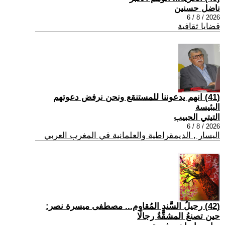
ناضل حسنين
2026 / 8 / 6
قضايا ثقافية
(41) انهم يدعوننا للمستنقع ونحن نرفض دعوتهم
البئيسة
التيتي الحبيب
2026 / 8 / 6
اليسار , الديمقراطية والعلمانية في المغرب العربي
(42) رحيلُ السَّندِ المُقاوم... مصطفى ميسرة نصر:
حين تصنعُ المشقَّةُ رجالًا