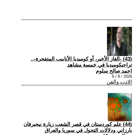
(43) -الغاز الأخير، أو كوميديا الأنابيب المتفجرة-..
تراجيكوميديا في خمسة مشاهد
احمد صالح سلوم
2026 / 8 / 6
الادب والفن
(44) علم كوردستان في قصر الشعب زيارة نيجيرفان
بارزاني ودلالات التحول في سوريا والعراق