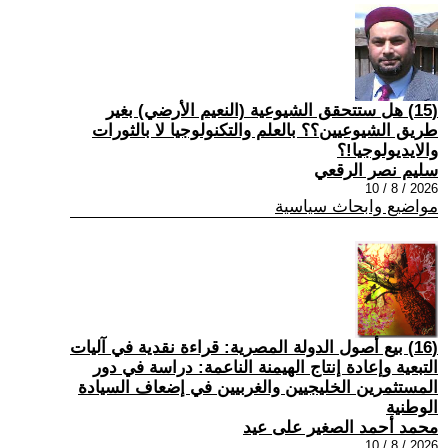
(15) هل ستتحقق الشيوعية (النعيم الأرضي) بغير
طريق الشيوعيين؟؟ بالعلم والتكنولوجيا لا بالثورات
والايديولوجيا!؟
سليم نصر الرقعي
2026 / 8 / 10
مواضيع وابحاث سياسية
(16) بيع أصول الدولة المصرية: قراءة نقدية في آليات
التبعية وإعادة إنتاج الهيمنة الناعمة: دراسة في دور
المستثمرين الخليجيين والغربيين في إضعاف السيادة
الوطنية
محمد أحمد الصغير على عيد
2026 / 8 / 10