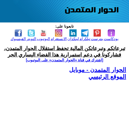
تابعونا على:
بودكاست
بنترست
تيلكرام
لينكدإن
الانستغرام
اليوتيوب
التويتر
الفيسبوك
تبرعاتكم وتبرعاتكن المالية تحفظ استقلال الحوار المتمدن،
فشاركونا في دعم استمرارية هذا الفضاء اليساري الحر
[اشترك في قناة ‫«الحوار المتمدن» على اليوتيوب]
الحوار المتمدن - موبايل
الموقع الرئيسي