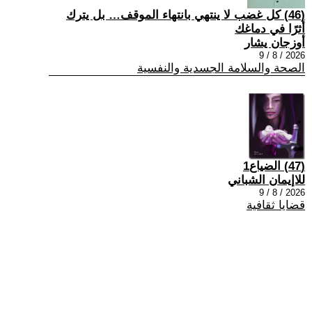
(46) كل غضب لا ينتهي بانتهاء الموقف… بل يترك
أثرًا في دماغك
أوزجان يشار
2026 / 8 / 9
الصحة والسلامة الجسدية والنفسية
(47) الضياع1
للاإيمان الشباني
2026 / 8 / 9
قضايا ثقافية