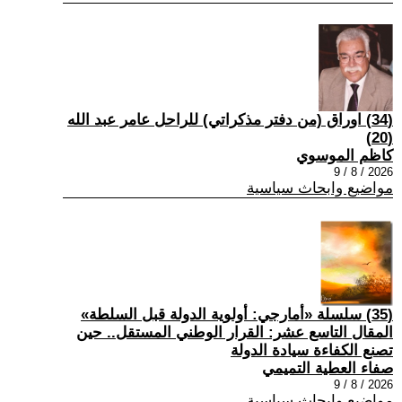
(34) اوراق (من دفتر مذكراتي) للراحل عامر عبد الله
(20)
كاظم الموسوي
2026 / 8 / 9
مواضيع وابحاث سياسية
(35) سلسلة «أمارجي: أولوية الدولة قبل السلطة»
المقال التاسع عشر: القرار الوطني المستقل.. حين
تصنع الكفاءة سيادة الدولة
صفاء العطية التميمي
2026 / 8 / 9
مواضيع وابحاث سياسية