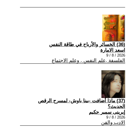
(36) الخسائر والأرباح في طاقة النفس
اسعد الامارة
2026 / 8 / 9
الفلسفة ,علم النفس , وعلم الاجتماع
(37) ماذا أضافت -بينا باوش- لمسرح الرقص
الحديث؟
إيرينى سمير حكيم
2026 / 8 / 9
الادب والفن