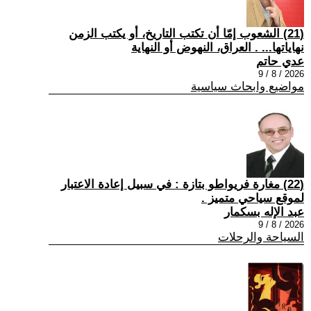
(21) الشعوب إمّا أن تكتب التاريخ، أو يكتب الزمن
نهاياتها... . العراق، النهوض أو النهاية
عدي حاتم
2026 / 8 / 9
مواضيع وابحاث سياسية
(22) مغارة فريواطو بتازة : في سبيل إعادة الاعتبار
لموقع سياحي متميز .
عبد الإله بسكمار
2026 / 8 / 9
السياحة والرحلات