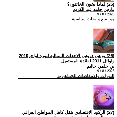
(25) لماذا يخون الخائنون؟
فارس حامد عبد الكريم
2026 / 8 / 9
مواضيع وابحاث سياسية
(26) تونس دروس الاحداث المتتالية لثورة اواخر2010
واوائل 2011 لفائدة المستقبل
بن حلمي حاليم
2026 / 8 / 9
الثورات والانتفاضات الجماهيرية
(27) الركود الاقتصادي يثقل كاهل المواطن العراقي