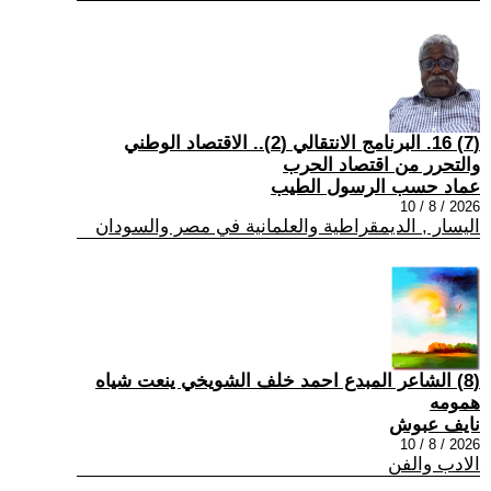
(7) 16. البرنامج الانتقالي (2).. الاقتصاد الوطني
والتحرر من اقتصاد الحرب
عماد حسب الرسول الطيب
2026 / 8 / 10
اليسار , الديمقراطية والعلمانية في مصر والسودان
(8) الشاعر المبدع احمد خلف الشويخي ينعت شياه
همومه
نايف عبوش
2026 / 8 / 10
الادب والفن