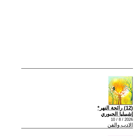
(12) رائحة النهر*
إشبيليا الجبوري
2026 / 8 / 10
الادب والفن