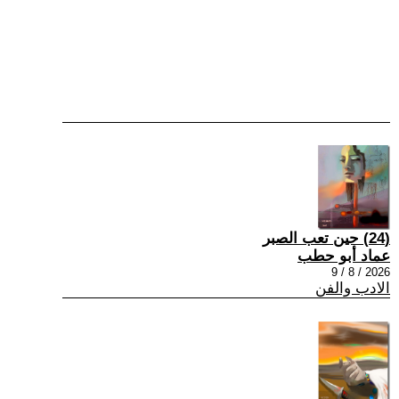
(24) حين تعب الصبر
عماد أبو حطب
2026 / 8 / 9
الادب والفن