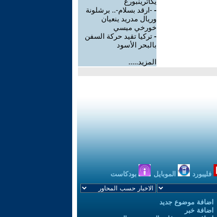
يكاترينبورغ
-
-ارقد بسلام-.. برشلونة
وريال مدريد ينعيان
خورخي ميسي
-
تركيا تقيد حركة السفن
بالبحر الأسود
المزيد.....
فليبورد
الموبايل
بودكاست
اضافة موضوع جديد
اضافة خبر