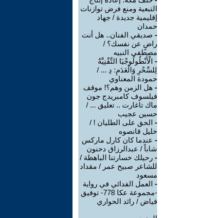
التبعية ومنع فرض توازنات
إقليمية جديدة / جهاد
حمدان
-
صديقي الفنان.. هل أنت
راضٍ عن نفسك؟ /
مصطفى النبيه
-
الْأَنْطُولُوجْيَا التِّقْنِيَّةُ
لِلسِّحْرِ وَالْعَدَمِ: دِ ... /
حمودة المعناوي
-
هل الزمن وهم؟! موقف
فيلسوف كامبريدج جون
ماك تاغارت .. تعليق ... /
حسين عجيب
-
الحق على الطليان ! /
خليل قانصوه
-
عندما كان كارل ماركس
شاباً / عبدالرزاق دحنون
-
رحيلك خسارتنا الباهظة /
للشاعر صبيح عمر / مقداد
مسعود
-
العمل الفدائي في رواية
-مجموعة عكا 778- توفيق
فياض / رائد الحواري