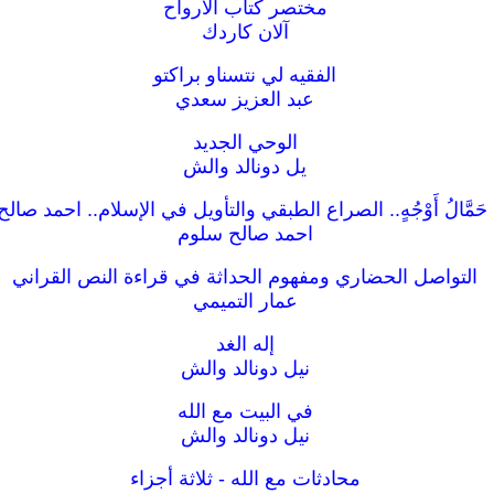
مختصر كتاب الأرواح
آلان كاردك
الفقيه لي نتسناو براكتو
عبد العزيز سعدي
الوحي الجديد
يل دونالد والش
حَمَّالُ أَوْجُهٍ.. الصراع الطبقي والتأويل في الإسلام.. احمد صال
احمد صالح سلوم
التواصل الحضاري ومفهوم الحداثة في قراءة النص القراني
عمار التميمي
إله الغد
نيل دونالد والش
في البيت مع الله
نيل دونالد والش
محادثات مع الله - ثلاثة أجزاء