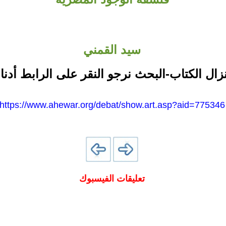
سيد القمني
نزال الكتاب-البحث نرجو النقر على الرابط أدنا
https://www.ahewar.org/debat/show.art.asp?aid=775346
تعليقات الفيسبوك