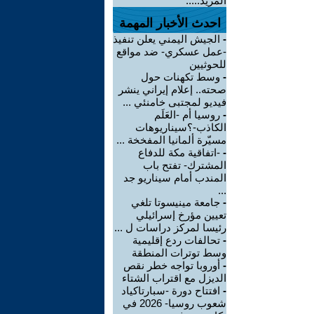
المزيد.....
احدث الأخبار المهمة
-
الجيش اليمني يعلن تنفيذ
-عمل عسكري- ضد مواقع
للحوثيين
-
وسط تكهنات حول
صحته.. إعلام إيراني ينشر
فيديو لمجتبى خامنئي ...
-
روسيا أم -العَلَم
الكاذب-؟سيناريوهات
مسيّرة ألمانيا المفخخة ...
-
-اتفاقية مكة للدفاع
المشترك- تفتح باب
المندب أمام سيناريو جد
...
-
جامعة مينيسوتا تلغي
تعيين مؤرخ إسرائيلي
رئيسا لمركز دراسات ل ...
-
تحالفات ردع إقليمية
وسط توترات المنطقة
-
أوروبا تواجه خطر نقص
الديزل مع اقتراب الشتاء
-
افتتاح دورة -سبارتاكياد
شعوب روسيا- 2026 في