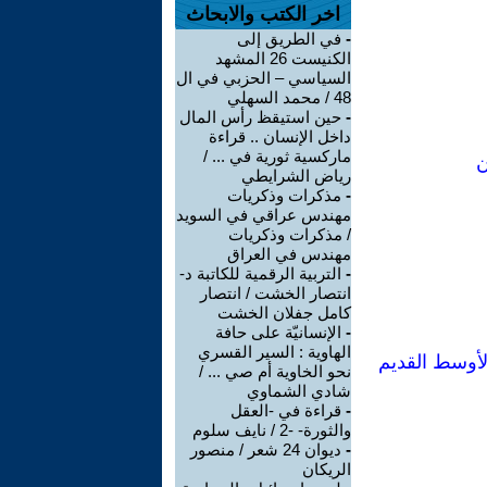
اخر الكتب والابحاث
-
في الطريق إلى
الكنيست 26 المشهد
السياسي – الحزبي في ال
48 / محمد السهلي
-
حين استيقظ رأس المال
داخل الإنسان .. قراءة
ماركسية ثورية في ... /
ن
رياض الشرايطي
-
مذكرات وذكريات
مهندس عراقي في السويد
/ مذكرات وذكريات
مهندس في العراق
-
التربية الرقمية للكاتبة د-
انتصار الخشت / انتصار
كامل جفلان الخشت
-
الإنسانيّة على حافة
الهاوية : السير القسري
الأوسط القديم
نحو الخاوية أم صي ... /
شادي الشماوي
-
قراءة في -العقل
والثورة- -2 / نايف سلوم
-
ديوان 24 شعر / منصور
الريكان