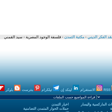
قد الفكر الديني
-
مكتبة التمدن
- فلسفة الوجود المصرية - سيد القمني
RSS
الانستغرام
لينكد إن
تيلكرام
بنترست
بلوكر
ث الماركسية واليسار
اخبار التمدن
ة
حملات الحوار المتمدن التضامنية