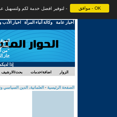
موافق - OK
لتوفير افضل خدمة لكم ولتسهيل عملي
أخبار عامة
-
وكالة أنباء المرأة
-
اخبار الأدب و
الموقع
يسارية
"من أج
حاز ال
إذا لديك
الزوار
اضافة/خدمات
بحث/الارشيف
الصفحة الرئيسية
-
العلمانية، الدين السياسي ون