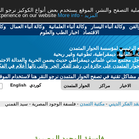
ة التصفح والنشر، الموقع يستخدم بعض أنواع الكوكيز نرجو النق
More info - المزيد
experience on our website
الفن
-
وكالة أنباء اليسار
-
وكالة أنباء العلمانية
-
وكالة أنباء العمال
-
وكا
الاقتصاد
-
اخبار الطب والعلوم
 الرئيسي لمؤسسة الحوار المتمدن
، علمانية، ديمقراطية، تطوعية وغير ربحية
ل مجتمع مدني علماني ديمقراطي حديث يضمن الحرية والعدالة الاجتم
حوار المتمدن على جائزة ابن رشد للفكر الحر والتى نالها أعلام في الفك
م مشاكل تقنية في تصفح الحوار المتمدن نرجو النقر هنا لاستخدام الموقع
كوردي
English
الاخبار
مراكز
الحوار المتمدن
قد الفكر الديني
-
مكتبة التمدن
- فلسفة الوجود المصرية - سيد القمني
فلسفة الوجود المصرية