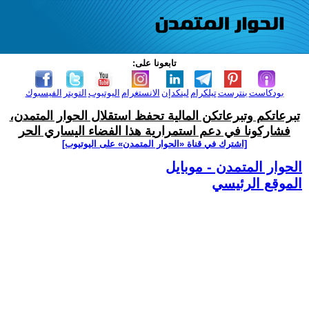
تابعونا على:
بودكاست
بنترست
تيلكرام
لينكدإن
الانستغرام
اليوتيوب
التويتر
الفيسبوك
تبرعاتكم وتبرعاتكن المالية تحفظ استقلال الحوار المتمدن،
فشاركونا في دعم استمرارية هذا الفضاء اليساري الحر
[اشترك في قناة ‫«الحوار المتمدن» على اليوتيوب]
الحوار المتمدن - موبايل
الموقع الرئيسي