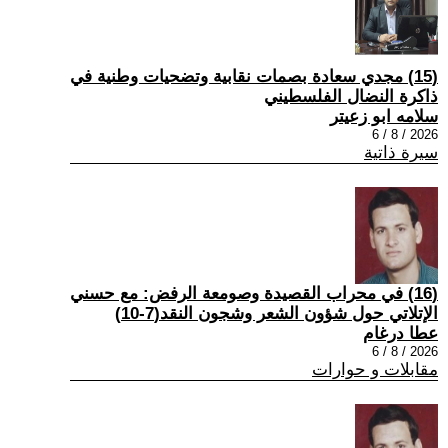
(15) مجدي سعادة بصمات نقابية وتضحيات وطنية في
ذاكرة النضال الفلسطيني
سلامه ابو زعيتر
2026 / 8 / 6
سيرة ذاتية
(16) في محراب القصيدة وصومعة الرفض: مع حسني
الإتلاتي حول شؤون الشعر وشجون النقد(7-10)
عطا درغام
2026 / 8 / 6
مقابلات و حوارات