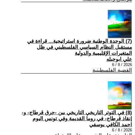
(7) الوحدة الوطنية ضرورة استراتيجية... قراءة في
مستقبل النظام السياسي الفلسطيني في ظل
المتغيرات الإقليمية والدولية
علي ابوحبله
2026 / 8 / 6
القضية الفلسطينية
(8) في التوتر التاريخي التاريخي بين -حرق قرطاج- و-
إنقاذ قرطاج- في روما القديمة وفي تونس اليوم
احمد الكافي يوسفي
2026 / 8 / 6