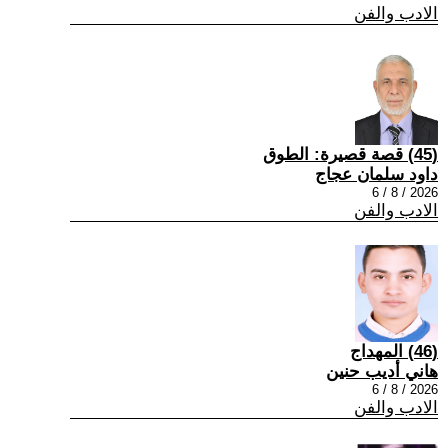
الادب والفن
(45) قصة قصيرة: الطوق
داود سلمان عجاج
2026 / 8 / 6
الادب والفن
(46) المهداج
هاني أديب حنين
2026 / 8 / 6
الادب والفن