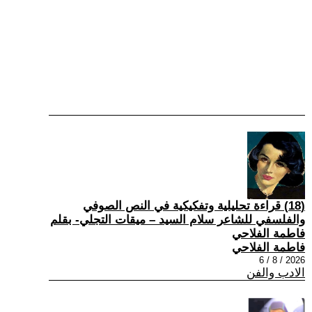
(18) قراءة تحليلية وتفكيكية في النص الصوفي
والفلسفي للشاعر سلام السيد – ميقات التجلي- بقلم
فاطمة الفلاحي
فاطمة الفلاحي
2026 / 8 / 6
الادب والفن