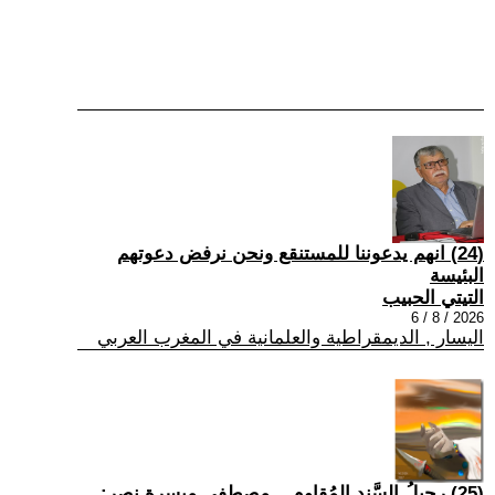
(24) انهم يدعوننا للمستنقع ونحن نرفض دعوتهم
البئيسة
التيتي الحبيب
2026 / 8 / 6
اليسار , الديمقراطية والعلمانية في المغرب العربي
(25) رحيلُ السَّندِ المُقاوم... مصطفى ميسرة نصر: