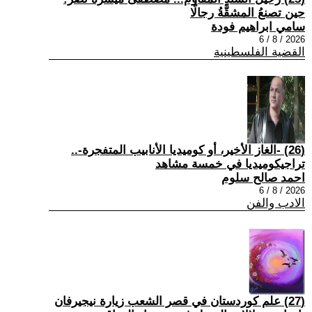
حين تصنعُ المشقَّةُ رجالًا
سامي ابراهيم فودة
2026 / 8 / 6
القضية الفلسطينية
(26) -الغاز الأخير، أو كوميديا الأنابيب المتفجرة-..
تراجيكوميديا في خمسة مشاهد
احمد صالح سلوم
2026 / 8 / 6
الادب والفن
(27) علم كوردستان في قصر الشعب زيارة نيجيرفان