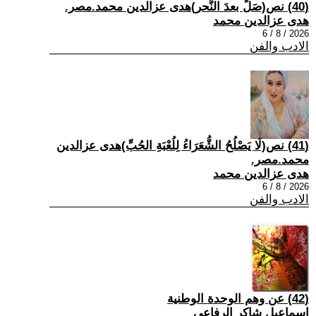
(40) نص(صَلِّ بعدَ النَّحر)هدى عزالدين محمد.مصر.
هدى عزالدين محمد
2026 / 8 / 6
الادب والفن
(41) نص(لَا يَصْلُحُ الشُّعَرَاءُ لِلُعْبَةِ الحُبِّ)هدى عزالدين
محمد.مصر.
هدى عزالدين محمد
2026 / 8 / 6
الادب والفن
(42) عن وهم الوحدة الوطنية
اسماعيل شاكر الرفاعي