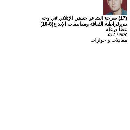
(17) صرخة الشاعر حسني الإتلاتي في وجه
بيروقراطية الثقافة ومقايضات الإبداع(8-10)
عطا درغام
2026 / 8 / 6
مقابلات و حوارات