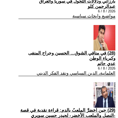
بارزاني ودلالات التحول في سوريا والعراق
عبدالرحمن كلو
2026 / 8 / 6
مواضيع وابحاث سياسية
(28) في منافي الشوق... الحسين وجراح المنفى
وكبرياء الوطن
عدي حاتم
2026 / 8 / 6
العلمانية، الدين السياسي ونقد الفكر الديني
(29) حين اخضرَّ الملعبُ بالدم: قراءة نقدية في قصة
-النصل والملعب الأخضر- لحيدر حسين سويري