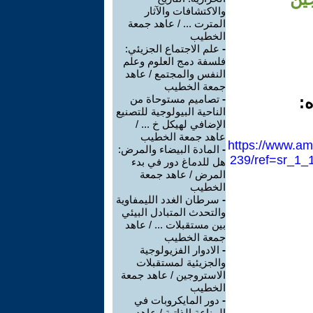
والاكتشافات والآثار
المترت ... / عاهد جمعة
الخطيب
-
علم الاجتماع الجزيئي:
فلسفة دمج العلوم وعلم
النفس والمجتمع / عاهد
جمعة الخطيب
ه:
-
تصاميم مستوحاة من
الناحية البيولوجية للتصنيع
الإضافي لهيكل خ ... /
عاهد جمعة الخطيب
https://www.am
-
المادة البيضاء والمرض:
239/ref=sr_1
هل للدماغ دور في بدء
المرض / عاهد جمعة
الخطيب
-
سرطان الغدد الليمفاوية
والتحدث المتبادل البيئي
بين مستقبلات ... / عاهد
جمعة الخطيب
-
الادوار الفزيولوجية
والجزيئية لمستقبلات
الاستروجين / عاهد جمعة
الخطيب
-
دور المايكروبات في
المناعة الذاتية / عاهد