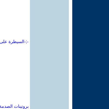
‫-;-السيطرة عل
بروتينات الصدمة 