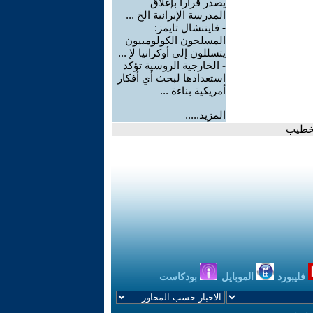
يصدر قرارا بإغلاق
المدرسة الإيرانية الخ ...
-
فايننشال تايمز:
المسلحون الكولومبيون
يتسللون إلى أوكرانيا لإ ...
-
الخارجية الروسية تؤكد
استعدادها لبحث أي أفكار
أمريكية بناءة ...
المزيد.....
لخطيب
فليبورد
الموبايل
بودكاست