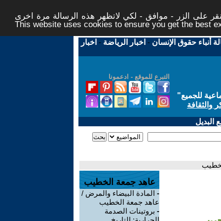
ر على الزر - موافق - لكي لاتظهر هذه الرسالة مرة اخرى -
This website uses cookies to ensure you get the best 
لة أنباء حقوق الإنسان
-
اخبار الرياضة
-
اخبار
التبرع للموقع - ادعمونا
اعية للجميع
"
ر والثقافة
 البديل
لخطيب
عاهد جمعة الخطيب
-
المادة البيضاء والمرض /
عاهد جمعة الخطيب
-
بروتينات الصدمة
جين
الحرارية: التاريخ