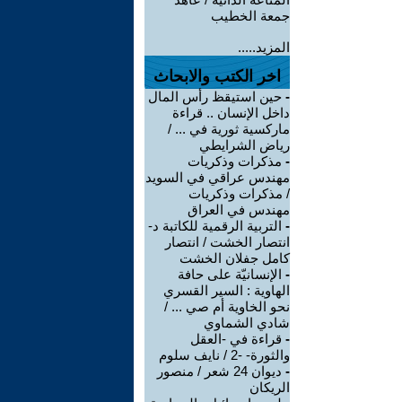
جمعة الخطيب
المزيد.....
اخر الكتب والابحاث
-
حين استيقظ رأس المال
داخل الإنسان .. قراءة
ماركسية ثورية في ... /
رياض الشرايطي
-
مذكرات وذكريات
مهندس عراقي في السويد
/ مذكرات وذكريات
مهندس في العراق
-
التربية الرقمية للكاتبة د-
انتصار الخشت / انتصار
كامل جفلان الخشت
-
الإنسانيّة على حافة
الهاوية : السير القسري
نحو الخاوية أم صي ... /
شادي الشماوي
-
قراءة في -العقل
والثورة- -2 / نايف سلوم
-
ديوان 24 شعر / منصور
الريكان