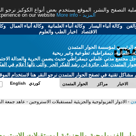
ة التصفح والنشر، الموقع يستخدم بعض أنواع الكوكيز نرجو النق
More info - المزيد
experience on our website
الفن
-
وكالة أنباء اليسار
-
وكالة أنباء العلمانية
-
وكالة أنباء العمال
-
وكا
الاقتصاد
-
اخبار الطب والعلوم
 الرئيسي لمؤسسة الحوار المتمدن
، علمانية، ديمقراطية، تطوعية وغير ربحية
ل مجتمع مدني علماني ديمقراطي حديث يضمن الحرية والعدالة الاجتم
حوار المتمدن على جائزة ابن رشد للفكر الحر والتى نالها أعلام في الفك
م مشاكل تقنية في تصفح الحوار المتمدن نرجو النقر هنا لاستخدام الموقع
كوردي
English
الاخبار
مراكز
الحوار المتمدن
مدن
- الادوار الفزيولوجية والجزيئية لمستقبلات الاستروجين - عاهد جمعة ا
دوار الفزيولوجية والجزيئية لمستقبلات الاسترو