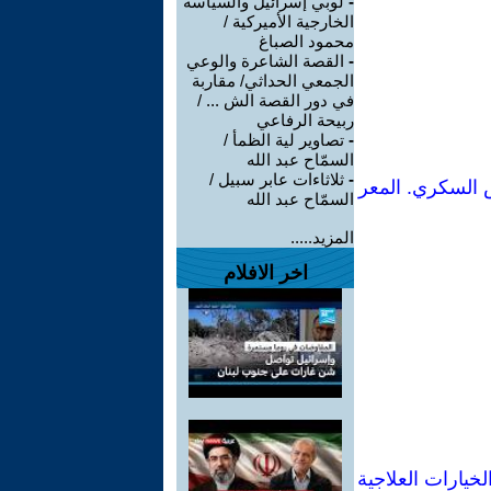
-
لوبي إسرائيل والسياسة
الخارجية الأميركية /
محمود الصباغ
-
القصة الشاعرة والوعي
الجمعي الحداثي/ مقاربة
في دور القصة الش ... /
ربيحة الرفاعي
-
تصاوير لية الظمأ /
السمّاح عبد الله
-
ثلاثاءات عابر سبيل /
السكري. المعر
السمّاح عبد الله
المزيد.....
اخر الافلام
لخيارات العلاجية