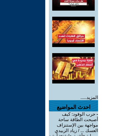
المزيد.....
احدث المواضيع
-
حرب الوقود: كيف
أصبحت الطاقة ساحة
مواجهة بين الإستنزاف
العسك ... / زياد الزبيدي
-
رواية «أغنية هادئة»: أبشع