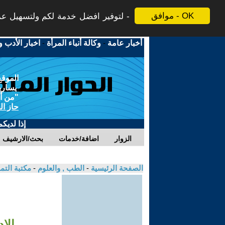
موافق - OK
لتوفير افضل خدمة لكم ولتسهيل عملي
أخبار عامة
-
وكالة أنباء المرأة
-
اخبار الأدب و
الموقع
يسارية
"من أج
حاز ال
إذا لديك
الزوار
اضافة/خدمات
بحث/الارشيف
الصفحة الرئيسية
-
الطب , والعلوم
-
مكتبة الت
الا