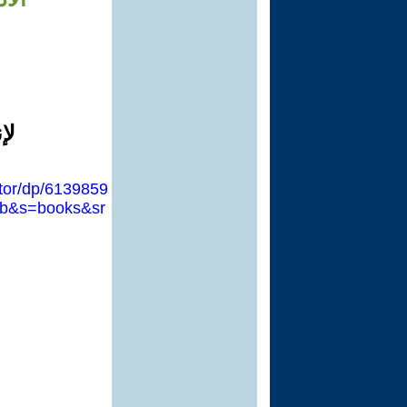
لإ
tor/dp/6139859
ib&s=books&sr