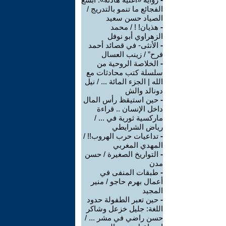
الفجائع ما تنمو بالتدريج /
الصياد حسن سعيد
-
هذيان! ! / محمد
الزهراوي أبو نوفل
-
الأنثى- في قصائد أحمد
فرح” / زينب العسال
-
الخلاصة الروحية من
سلسلة كتب محادثات مع
الله | الجزء المائة ... / نيل
دونالد والش
-
حين استيقظ رأس المال
داخل الإنسان .. قراءة
ماركسية ثورية في ... /
رياض الشرايطي
-
تداعيات حرب الهروب!! /
المهدي المغربي
-
التواريخ الصغيرة / حسن
مدن
-
طبقات المنفى في
أعمال بهرم حاجو / منير
المجيد
-
حين تعبر الطفولة حدود
اللغة: جليل خزعل وشاكر
حسن راضي في مشر ... /