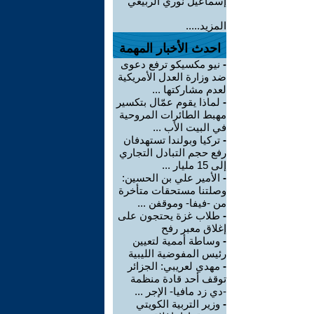
إسماعيل نوري الربيعي
المزيد.....
احدث الأخبار المهمة
-
نيو مكسيكو ترفع دعوى
ضد وزارة العدل الأمريكية
لعدم مشاركتها ...
-
لماذا يقوم عمّال بتكسير
مهبط الطائرات المروحية
في البيت الأب ...
-
تركيا وبولندا تستهدفان
رفع حجم التبادل التجاري
إلى 15 مليار ...
-
الأمير علي بن الحسين:
وصلتنا مستحقات متأخرة
من -فيفا- وموقفن ...
-
طلاب غزة يحتجون على
إغلاق معبر رفح
-
وساطة أممية لتعيين
رئيس المفوضية الليبية
-
مهدي لعريبي: الجزائر
توقف أحد قادة منظمة
-دي زد مافيا- الإجر ...
-
وزير التربية الكويتي