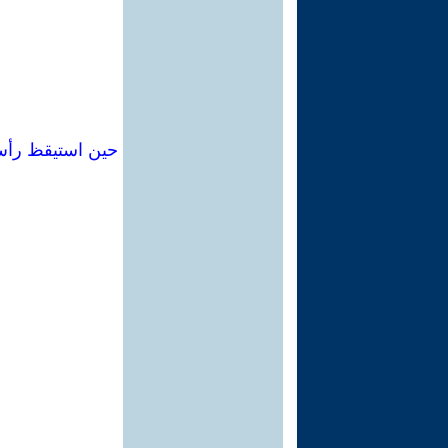
حين استيقظ رأس 