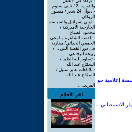
-
قراءة في -العقل
والثورة- -2 / نايف سلوم
-
ديوان 24 شعر / منصور
الريكان
-
لوبي إسرائيل والسياسة
الخارجية الأميركية /
محمود الصباغ
-
القصة الشاعرة والوعي
الجمعي الحداثي/ مقاربة
في دور القصة الش ... /
ربيحة الرفاعي
-
تصاوير لية الظمأ /
السمّاح عبد الله
-
ثلاثاءات عابر سبيل /
السمّاح عبد الله
ي لكتاباتي: من إحدى أبرز مفكرات اليسار الإيطالي إلى أكثر من 80 منصة إعلامية حو
المزيد.....
اخر الافلام
ار الاستيطاني –