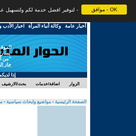
موافق - OK
لتوفير افضل خدمة لكم ولتسهيل عملي
أخبار عامة
-
وكالة أنباء المرأة
-
اخبار الأدب و
الموقع
يسارية
"من أج
حاز ال
إذا لديك
الزوار
اضافة/خدمات
بحث/الارشيف
الصفحة الرئيسية
-
مواضيع وابحاث سياسية
-
مك