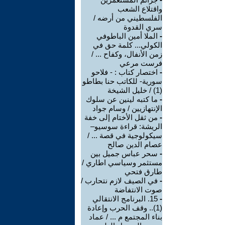
واقتلاع الشعب
الفلسطيني من أرضه /
سري القدوة
-
الملا أمين الباطوفي
الكولي... كلمة حق في
زمن الأنفال، وكفاح ... /
فرست مرعي
-
اختصار كتاب : - فلاحو
سورية- للكاتب حنا بطاطو
(1) / خليل الشيخة
-
ما كتبه لينين عن سلوك
الإنتهازيين / وسام جواد
-
من ثقل الأختام إلى خفة
الريشة: قراءة سوسيو–
سيكولوجية في قصة ... /
عصام الدين صالح
-
سحر عباس جميل بين
مستثمر وسياسي اطاري /
طارق فتحي
-
في الصيف لازم نتحارب /
صوت الانتفاضة
-
15. البرنامج الانتقالي
(1).. وقف الحرب وإعادة
بناء المجتمع م ... / عماد