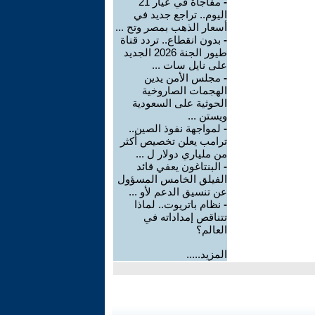
-
مفاجأة في عيار 21
اليوم.. تراجع جديد في
أسعار الذهب بمصر وتح ...
-
بدون انقطاع.. تردد قناة
طيور الجنة 2026 الجديد
على نايل سات ...
-
مجلس الأمن يدين
الهجمات الصاروخية
الحوثية على السعودية
ويستن ...
-
لمواجهة نفوذ الصين..
ترامب يعلن تخصيص أكثر
من ملياري دولار ل ...
-
البنتاغون يعفي قائد
الفيلق الخامس المسؤول
عن تنسيق الدعم لأو ...
-
نظام باتريوت.. لماذا
تتناقص إمداداته في
العالم؟
المزيد.....