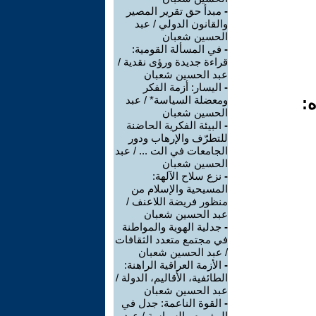
-
مبدأ حق تقرير المصير
والقانون الدولي / عبد
الحسين شعبان
-
في المسألة القومية:
قراءة جديدة ورؤى نقدية /
عبد الحسين شعبان
-
اليسار: أزمة الفكر
ه:
ومعضلة السياسة* / عبد
الحسين شعبان
-
البيئة الفكرية الحاضنة
للتطرّف والإرهاب ودور
الجامعات في الت ... / عبد
الحسين شعبان
-
نزع سلاح الآلهة:
المسيحية والإسلام من
منظور فريضة اللاعنف /
عبد الحسين شعبان
-
جدلية الهوية والمواطنة
في مجتمع متعدد الثقافات
/ عبد الحسين شعبان
-
الأزمة العراقية الراهنة:
الطائفية، الأقاليم، الدولة /
عبد الحسين شعبان
-
القوة الناعمة: جدل في
المفهوم والسياسة / عبد