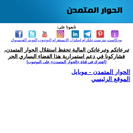
تابعونا على:
بودكاست
بنترست
تيلكرام
لينكدإن
الانستغرام
اليوتيوب
التويتر
الفيسبوك
تبرعاتكم وتبرعاتكن المالية تحفظ استقلال الحوار المتمدن،
فشاركونا في دعم استمرارية هذا الفضاء اليساري الحر
[اشترك في قناة ‫«الحوار المتمدن» على اليوتيوب]
الحوار المتمدن - موبايل
الموقع الرئيسي