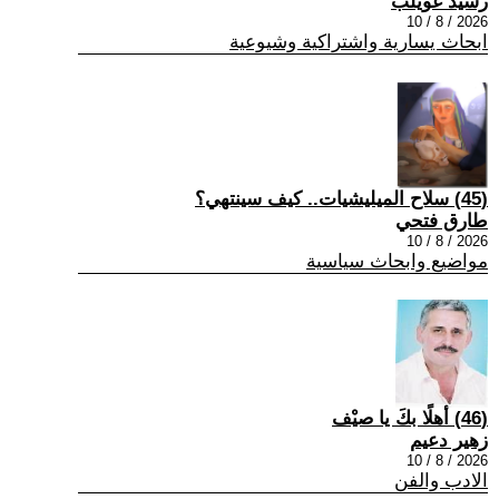
رشيد غويلب
2026 / 8 / 10
ابحاث يسارية واشتراكية وشيوعية
(45) سلاح الميليشيات.. كيف سينتهي؟
طارق فتحي
2026 / 8 / 10
مواضيع وابحاث سياسية
(46) أهلًا بكَ يا صيْف
زهير دعيم
2026 / 8 / 10
الادب والفن