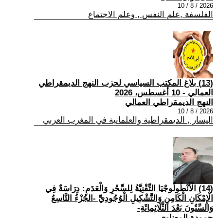
2026 / 8 / 10
الفلسفة ,علم النفس , وعلم الاجتماع
(13) بلاغ المكتب السياسي لحزب النهج الديمقراطي
العمالي - 10 أغسطس، 2026
النهج الديمقراطي العمالي
2026 / 8 / 10
اليسار , الديمقراطية والعلمانية في المغرب العربي
(14) الْأَنْطُولُوجْيَا التِّقْنِيَّةُ لِلسِّحْرِ وَالْعَدَمِ: دِرَاسَةٌ فِي
الْإِمْكَانِ الْكَامِنِ وَالتَّشْكِيلِ الْوُجُودِيِّ -الجُزْءُ التَّاسِعُ
وَالسِّتُونَ بَعْدَ الثَّلَاثِمِائَةِ-
حمودة المعناوي