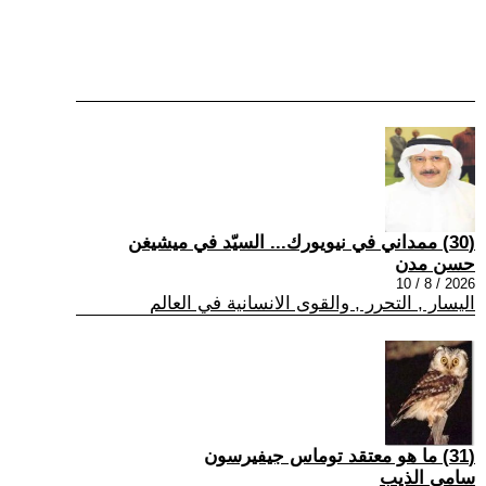
(30) ممداني في نيويورك... السيّد في ميشيغن
حسن مدن
2026 / 8 / 10
اليسار , التحرر , والقوى الانسانية في العالم
(31) ما هو معتقد توماس جيفيرسون
سامي الذيب