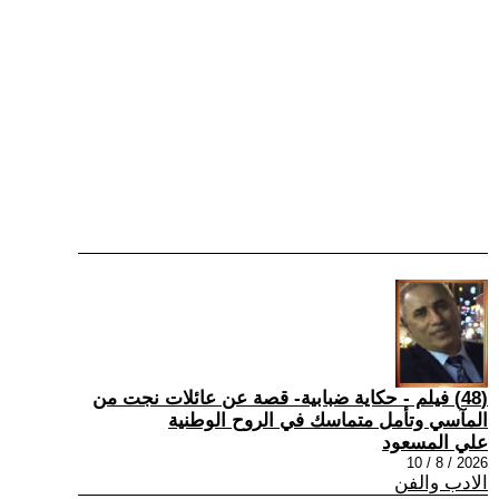
(48) فيلم - حكاية ضبابية- قصة عن عائلات نجت من
المآسي وتأمل متماسك في الروح الوطنية
علي المسعود
2026 / 8 / 10
الادب والفن