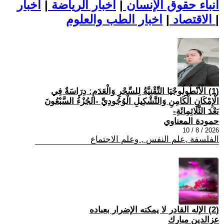
أنباء حقوق الإنسان
|
اخبار الرياضة
|
اخبار
|
اخبار الطب والعلوم
الاقتصاد
|
(1) الْأَنْطُولُوجْيَا التِّقْنِيَّةُ لِلسِّحْرِ وَالْعَدَمِ: دِرَاسَةٌ فِي
الْإِمْكَانِ الْكَامِنِ وَالتَّشْكِيلِ الْوُجُودِيِّ -الجُزْءُ السَّبْعُونَ
بَعْدَ الثَّلَاثِمِائَةِ-
حمودة المعناوي
2026 / 8 / 10
الفلسفة ,علم النفس , وعلم الاجتماع
(2) الإله القادر لا يمكنه الإضرار بعباده
عزالدين مبارك