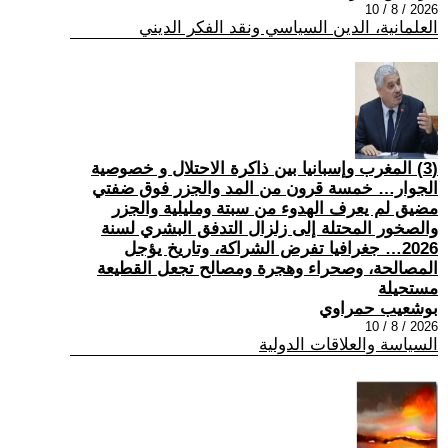
2026 / 8 / 10
العلمانية، الدين السياسي ونقد الفكر الديني
(3) المغرب وإسبانيا بين ذاكرة الاحتلال و خصوصية
الجوار… خمسة قرون من المد والجزر فوق ضفتي
مضيق لم يعرف الهدوء من سبتة ومليلية والجزر
والصخور المحتلة إلى زلزال التدفق البشري لسنة
2026… جغرافيا تفرض الشراكة، وتاريخ يؤجل
المصالحة، وصحراء وهجرة ومصالح تجعل القطيعة
مستحيلة
بوشعيب حمراوي
2026 / 8 / 10
السياسة والعلاقات الدولية