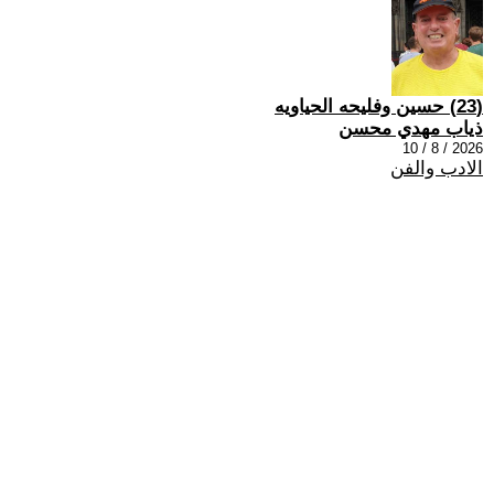
(23) حسين وفليحه الحياويه
ذياب مهدي محسن
2026 / 8 / 10
الادب والفن