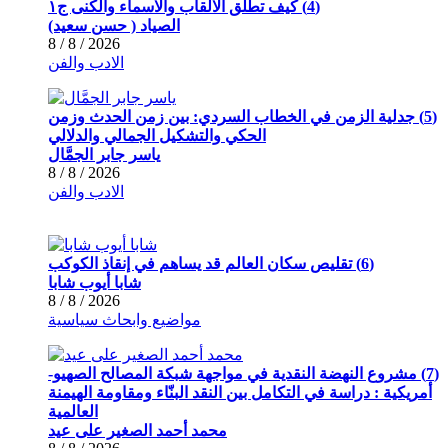
(4) كيف تطلق الالقاب والاسماء والكنى ج١
الصياد ‏( حسن سعيد‏)
2026 / 8 / 8
الادب والفن
(5) جدلية الزمن في الخطاب السردي: بين زمن الحدث وزمن
الحكي والتشكيل الجمالي والدلالي
ياسر جابر الجمَّال
2026 / 8 / 8
الادب والفن
(6) تقليص سكان العالم قد يساهم في إنقاذ الكوكب
شابا أيوب شابا
2026 / 8 / 8
مواضيع وابحاث سياسية
(7) مشروع النهضة النقدية في مواجهة شبكة المصالح الصهيو-
أمريكية : دراسة في التكامل بين النقد البنّاء ومقاومة الهيمنة
العالمية
محمد أحمد الصغير على عيد