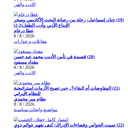
الادب والفن
(19) حنان إسماعيل: رحلة بين رصانة البحث الأكاديمي وسحر
الإبداع الأدبي وأدب الطفل(2-2)
عطا درغام
2026 / 8 / 8
مقابلات و حوارات
(20) قصيدة في تأبين الأديب محمد عبد حسن
مقداد مسعود
2026 / 8 / 8
الادب والفن
(21) المفاوضات أم البقاء؟.. حين تصبح الأزمات استراتيجية
للنظام الإيراني
نظام مير محمدي
2026 / 8 / 8
مواضيع وابحاث سياسية
(22) صمت الحواس وفضاءات الإدراك: كيف نفهم عوالم ذوي