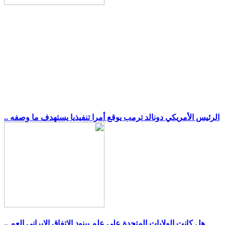
.. الرئيس الأمريكي دونالد ترمب يوقع أمرا تنفيذيا يستهدف ما وصفه
.. هل كانت الولايات المتحدة على علم ببنود الاتفاق الإيراني العم