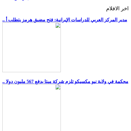
اخر الافلام
.. مدير المركز العربي للدراسات الإيرانية: فتح مضيق هرمز يتطلب أ
.. محكمة في ولاية نيو مكسيكو تلزم شركة ميتا بدفع 567 مليون دولا