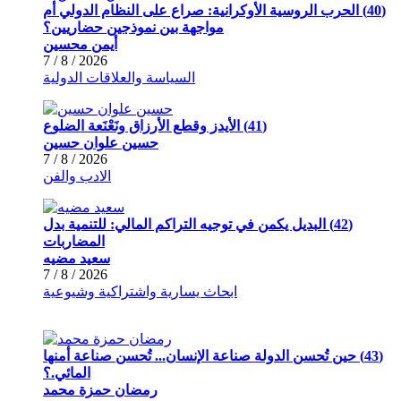
(40) الحرب الروسية الأوكرانية: صراع على النظام الدولي أم
مواجهة بين نموذجين حضاريين؟
أيمن محسين
2026 / 8 / 7
السياسة والعلاقات الدولية
(41) الأيدز وقطع الأرزاق ونَعْنَعة الضلوع
حسين علوان حسين
2026 / 8 / 7
الادب والفن
(42) البديل يكمن في توجيه التراكم المالي: للتنمية بدل
المضاربات
سعيد مضيه
2026 / 8 / 7
ابحاث يسارية واشتراكية وشيوعية
(43) حين تُحسن الدولة صناعة الإنسان... تُحسن صناعة أمنها
المائي.؟
رمضان حمزة محمد