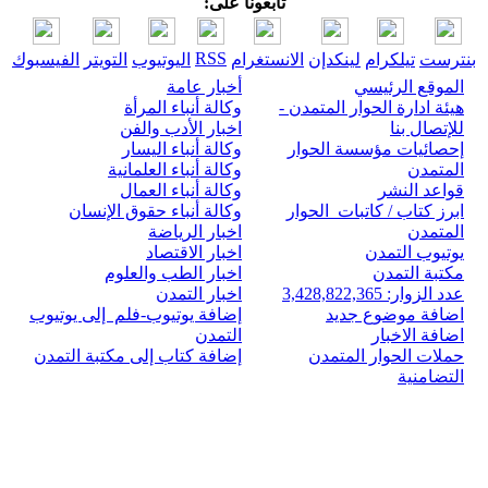
تابعونا على:
RSS
بنترست
تيلكرام
لينكدإن
الانستغرام
اليوتيوب
التويتر
الفيسبوك
الموقع الرئيسي
أخبار عامة
هيئة ادارة الحوار المتمدن -
وكالة أنباء المرأة
للإتصال بنا
اخبار الأدب والفن
إحصائيات مؤسسة الحوار
وكالة أنباء اليسار
المتمدن
وكالة أنباء العلمانية
قواعد النشر
وكالة أنباء العمال
ابرز كتاب / كاتبات الحوار
وكالة أنباء حقوق الإنسان
المتمدن
اخبار الرياضة
يوتيوب التمدن
اخبار الاقتصاد
مكتبة التمدن
اخبار الطب والعلوم
عدد الزوار: 3,428,822,365
اخبار التمدن
اضافة موضوع جديد
إضافة يوتيوب-فلم إلى يوتيوب
اضافة الاخبار
التمدن
حملات الحوار المتمدن
إضافة كتاب إلى مكتبة التمدن
التضامنية