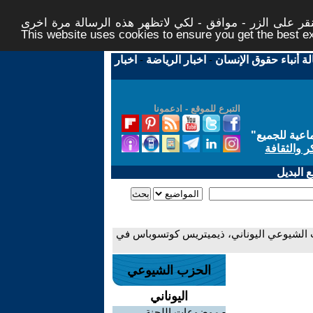
ر على الزر - موافق - لكي لاتظهر هذه الرسالة مرة اخرى -
This website uses cookies to ensure you get the best 
لة أنباء حقوق الإنسان
-
اخبار الرياضة
-
اخبار
التبرع للموقع - ادعمونا
اعية للجميع
"
ر والثقافة
 البديل
زب الشيوعي اليوناني، ذيميتريس كوتسوباس في
الحزب الشيوعي
اليوناني
-
موضوعات اللجنة