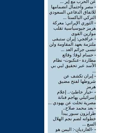
عن الحرب مع إير ...
-
مصر واحتمال انضمامها
للاتفاق الدفاعي السعودي
التركي الباكستا ...
-
الثوري الإيراني: معركة
هرمز جيوسياسية تقلب
موازين القوى
-
عراقجي: إيران ستبقى
ملتزمة بعهد المقاومة ولن
تنسى جرائم العد ...
-
حسام لوقا: وقائع
مطاردة -عنكبوت- نظام
الأسد عبر تحقيق لبي بي
...
-
إيران تكشف عن
شروطها لفتح مضيق
هرمز
-
-خيار خاطئ-.. إعلام
إسرائيلي يهاجم فنانة
مصرية تخلت عن يهودي ...
-
بعد محمد صلاح..
طرابزون سبور يبدأ
خطواته لضم نجم الهلال
السع ...
-
-الغارديان-: اليمن هو