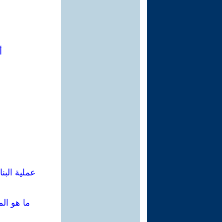
أ
عملية البن
ما هو ال