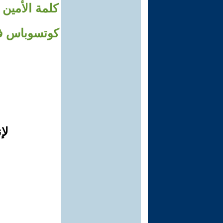
كلمة اﻷمين ا
لإ