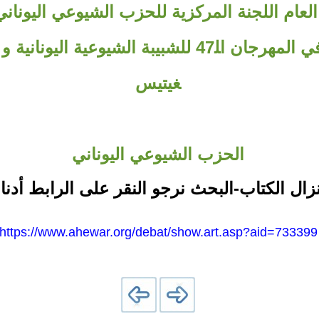
لعام اللجنة المركزية للحزب الشيوعي اليونان
كوتسوباس في المهرجان اﻠ47 للشبيبة الشيوعية اليو
غيتيس
الحزب الشيوعي اليوناني
نزال الكتاب-البحث نرجو النقر على الرابط أدنا
https://www.ahewar.org/debat/show.art.asp?aid=733399