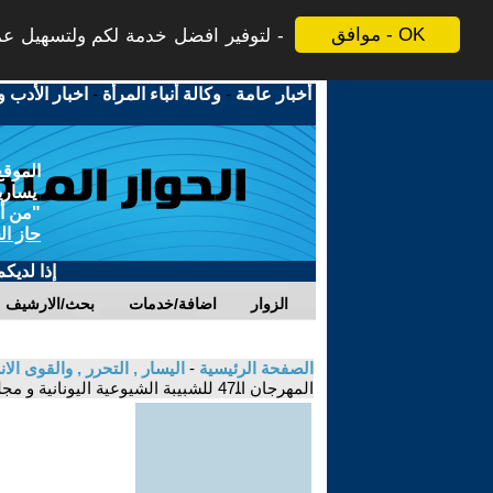
موافق - OK
لتوفير افضل خدمة لكم ولتسهيل عملي
أخبار عامة
-
وكالة أنباء المرأة
-
اخبار الأدب و
الموقع
يسارية
"من أج
حاز ال
إذا لديك
الزوار
اضافة/خدمات
بحث/الارشيف
الصفحة الرئيسية
-
اليسار , التحرر , والقوى الا
المهرجان اﻠ47 للشبيبة الشيوعية اليونانية و مجلتها “أوذيغيتيس - الحزب الشيوعي اليوناني