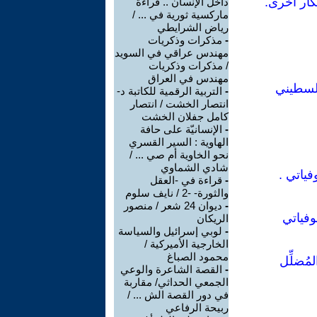
داخل الإنسان .. قراءة
ماركسية ثورية في ... /
رياض الشرايطي
-
مذكرات وذكريات
مهندس عراقي في السويد
/ مذكرات وذكريات
مهندس في العراق
-
التربية الرقمية للكاتبة د-
انتصار الخشت / انتصار
كامل جفلان الخشت
-
الإنسانيّة على حافة
الهاوية : السير القسري
نحو الخاوية أم صي ... /
شادي الشماوي
فياتي .
-
قراءة في -العقل
والثورة- -2 / نايف سلوم
-
ديوان 24 شعر / منصور
وفياتي
الريكان
-
لوبي إسرائيل والسياسة
الخارجية الأميركية /
محمود الصباغ
مُضلِّل
-
القصة الشاعرة والوعي
الجمعي الحداثي/ مقاربة
في دور القصة الش ... /
ربيحة الرفاعي