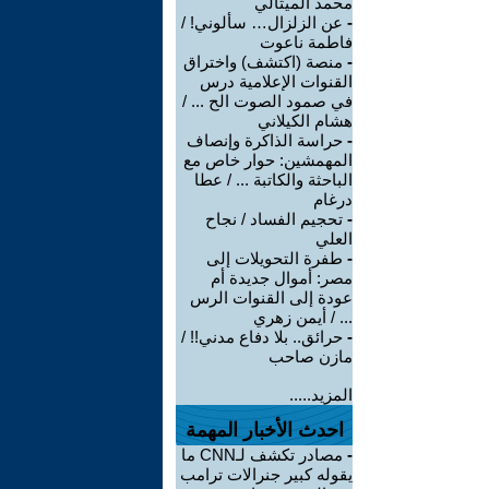
محمد الميثالي
-
عن الزلزال… سألوني! /
فاطمة ناعوت
-
منصة (اكتشف) واختراق
القنوات الإعلامية درس
في صمود الصوت الح ... /
هشام الكيلاني
-
حراسة الذاكرة وإنصاف
المهمشين: حوار خاص مع
الباحثة والكاتبة ... / عطا
درغام
-
تحجيم الفساد / نجاح
العلي
-
طفرة التحويلات إلى
مصر: أموال جديدة أم
عودة إلى القنوات الرس
... / أيمن زهري
-
حرائق.. بلا دفاع مدني!! /
مازن صاحب
المزيد.....
احدث الأخبار المهمة
-
مصادر تكشف لـCNN ما
يقوله كبير جنرالات ترامب