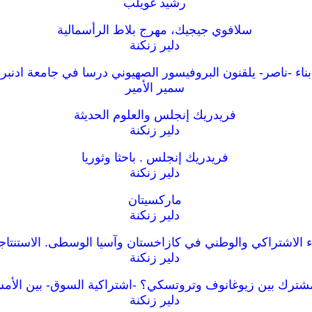
رشيد غويلب
سلافوي جيجيك، مهرج بلاط الرأسمالية
دلير زنكنة
بناء -ناصر- يلقنون البروفيسور الصهيوني درسا في جامعة ادنبر
سمير الأمير
فريدريك إنجلس والعلوم الحديثة
دلير زنكنة
فريدريك إنجلس . باحثا وثوريا
دلير زنكنة
ماركسيتان
دلير زنكنة
اء الاشتراكي والوطني في كازاخستان وآسيا الوسطى. الاستنتاجا
دلير زنكنة
مشترك بين زيوغانوف وتروتسكي؟ -اشتراكية السوق- بين الأمس
دلير زنكنة