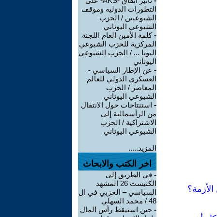
-
تأثير اتفاق -AKS- على
التطورات الدولية وموقف
الشيوعيين / الحزب
الشيوعي اليوناني
-
كلمة اﻷمين العام اللجنة
المركزية للحزب الشيوعي
اليونا ... / الحزب الشيوعي
اليوناني
-
عن الإطار السياسي -
العسكري الدولي للعالم
المعاصر / الحزب
الشيوعي اليوناني
-
استنتاجات حول الانتقال
من الرأسمالية إلى
الاشتراكية / الحزب
الشيوعي اليوناني
المزيد.....
اخر الكتب والابحاث
-
في الطريق إلى
الكنيست 26 المشهد
الأزمة؟
السياسي – الحزبي في ال
48 / محمد السهلي
-
حين استيقظ رأس المال