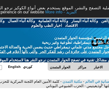
ة التصفح والنشر، الموقع يستخدم بعض أنواع الكوكيز نرجو النق
More info - المزيد
experience on our website
الفن
-
وكالة أنباء اليسار
-
وكالة أنباء العلمانية
-
وكالة أنباء العمال
-
وكا
الاقتصاد
-
اخبار الطب والعلوم
 الرئيسي لمؤسسة الحوار المتمدن
، علمانية، ديمقراطية، تطوعية وغير ربحية
ل مجتمع مدني علماني ديمقراطي حديث يضمن الحرية والعدالة الاجتم
حوار المتمدن على جائزة ابن رشد للفكر الحر والتى نالها أعلام في الفك
م مشاكل تقنية في تصفح الحوار المتمدن نرجو النقر هنا لاستخدام الموقع
كوردي
English
الاخبار
مراكز
الحوار المتمدن
نسانية في العالم
-
مكتبة التمدن
- كلمة اﻷمين العام اللجنة المركزية للح