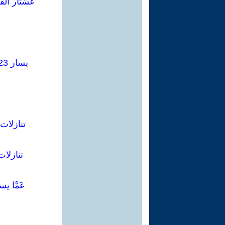
عشتار الفصول:14000 قراءات في اللغة العربية وا
يسار 2023 .. مواجهة اليمين المتطرف والتضامن مع نضال الشعب الفلسطيني
تنازلات
تنازلات
عَمَّا ي