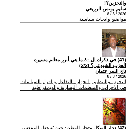
والتخزين؟!
سليم يونس الزريعي
2026 / 8 / 8
مواضيع وابحاث سياسية
(41) في ذكراه ال ٨٠ ما هي أبرز معالم مسيرة
الحزب الشيوعي؟ (2/2)
تاج السر عثمان
2026 / 8 / 8
التحزب والتنظيم , الحوار , التفاعل و اقرار السياسات
في الاحزاب والمنظمات اليسارية والديمقراطية
(42) تجار الهيكل وتجار الوطن: حين يُستغل المقدس