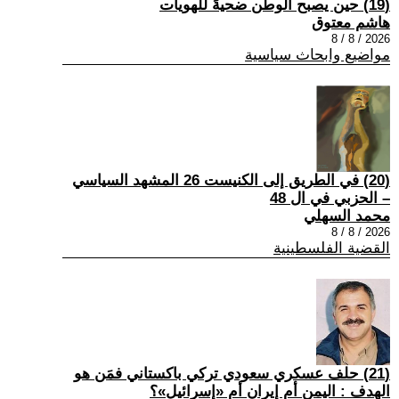
(19) حين يصبح الوطن ضحيةً للهويات
هاشم معتوق
2026 / 8 / 8
مواضيع وابحاث سياسية
(20) في الطريق إلى الكنيست 26 المشهد السياسي
– الحزبي في ال 48
محمد السهلي
2026 / 8 / 8
القضية الفلسطينية
(21) حلف عسكري سعودي تركي باكستاني فمَن هو
الهدف : اليمن أم إيران أم «إسرائيل»؟