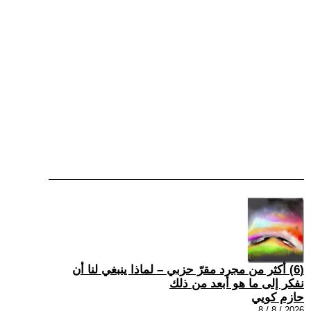
(6) أكثر من مجرد مقرّ حزبي – لماذا ينبغي لنا أن
نفكر إلى ما هو أبعد من ذلك
حازم كويي
2026 / 8 / 8