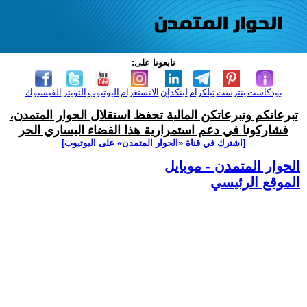
تابعونا على:
بودكاست
بنترست
تيلكرام
لينكدإن
الانستغرام
اليوتيوب
التويتر
الفيسبوك
تبرعاتكم وتبرعاتكن المالية تحفظ استقلال الحوار المتمدن،
فشاركونا في دعم استمرارية هذا الفضاء اليساري الحر
[اشترك في قناة ‫«الحوار المتمدن» على اليوتيوب]
الحوار المتمدن - موبايل
الموقع الرئيسي