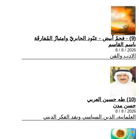
(9) - فحمٌ أبيض - عبّود الجابريّ وامتيازُ المُفارقَة
باسم القاسم
2026 / 8 / 8
الادب والفن
(10) طه حسين العربي
حسن مدن
2026 / 8 / 8
العلمانية، الدين السياسي ونقد الفكر الديني