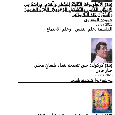
(15) الْأَنْطُولُوجْيَا التِّقْنِيَّةُ لِلسِّحْرِ وَالْعَدَمِ: دِرَاسَةٌ فِي
الْإِمْكَانِ الْكَامِنِ وَالتَّشْكِيلِ الْوُجُودِيِّ -الجُزْءُ الخَامِسُ
وَالسِّتُّونَ بَعْدَ الثَّلَاثِمِائَةِ-
حمودة المعناوي
2026 / 8 / 8
الفلسفة ,علم النفس , وعلم الاجتماع
(16) كركوك: حين تتحدث بغداد بلسانٍ محلي
جبار قادر
2026 / 8 / 8
مواضيع وابحاث سياسية