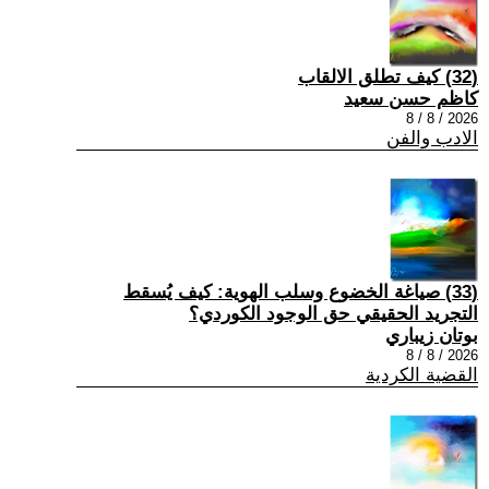
(32) كيف تطلق الالقاب
كاظم حسن سعيد
2026 / 8 / 8
الادب والفن
(33) صياغة الخضوع وسلب الهوية: كيف يُسقط
التجريد الحقيقي حق الوجود الكوردي؟
بوتان زيباري
2026 / 8 / 8
القضية الكردية