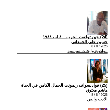
(24) حين توقفت الحرب .. ٨ اب ١٩٨٨
حسين علي الحمداني
2026 / 8 / 8
مواضيع وابحاث سياسية
(25) فواديسواف ريمونت الجمال الكامن في الحياة
هاشم معتوق
2026 / 8 / 8
الادب والفن