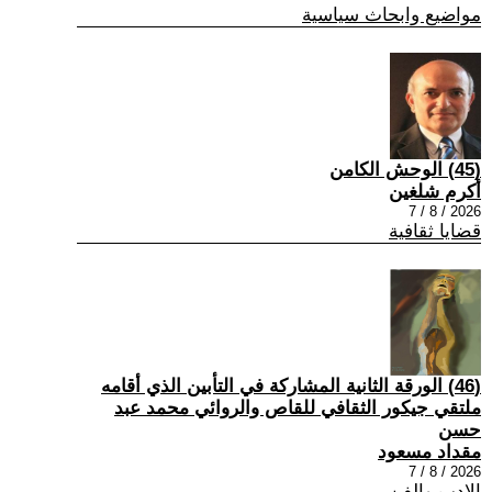
مواضيع وابحاث سياسية
(45) الوحش الكامن
أكرم شلغين
2026 / 8 / 7
قضايا ثقافية
(46) الورقة الثانية المشاركة في التأبين الذي أقامه
ملتقي جيكور الثقافي للقاص والروائي محمد عبد
حسن
مقداد مسعود
2026 / 8 / 7
الادب والفن