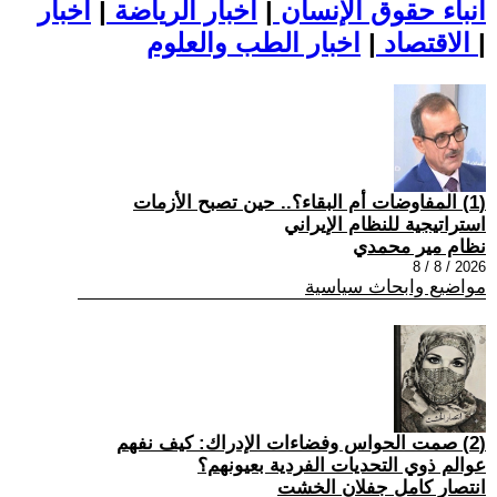
أنباء حقوق الإنسان
|
اخبار الرياضة
|
اخبار
|
اخبار الطب والعلوم
الاقتصاد
|
(1) المفاوضات أم البقاء؟.. حين تصبح الأزمات
استراتيجية للنظام الإيراني
نظام مير محمدي
2026 / 8 / 8
مواضيع وابحاث سياسية
(2) صمت الحواس وفضاءات الإدراك: كيف نفهم
عوالم ذوي التحديات الفردية بعيونهم؟
انتصار كامل جفلان الخشت