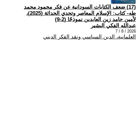
(17) ضعف الكتابات السودانية عن فكر محمود محمد
طه- كتاب: الإسلام المعاصر وتحدي الحداثة (2025)،
لأمين حامد زين العابدين نموذجًا (2-9)
عبدالله الفكي البشير
2026 / 8 / 7
العلمانية، الدين السياسي ونقد الفكر الديني