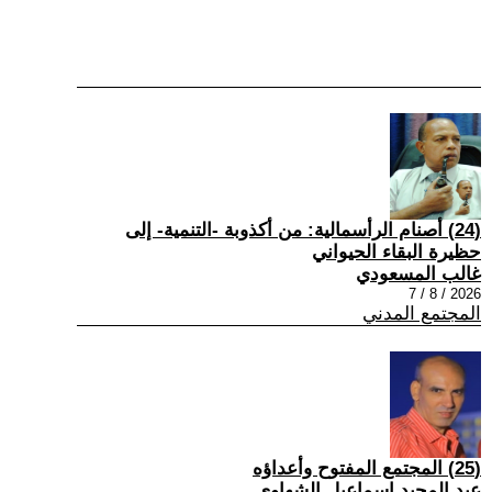
(24) أصنام الرأسمالية: من أكذوبة -التنمية- إلى
حظيرة البقاء الحيواني
غالب المسعودي
2026 / 8 / 7
المجتمع المدني
(25) المجتمع المفتوح وأعداؤه
عبد المجيد إسماعيل الشهاوي