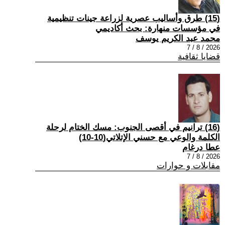
(15) طرق وأساليب عصرية لزراعة جينات تنظيمية
في مؤسسات منهارة: بحث أكاديمي
محمد عبد الكريم يوسف
2026 / 8 / 7
قضايا ثقافية
(16) ترانيم في أقصى الجنوب: مسك الختام لرحلة
الكلمة والوعي مع حسني الإتلاتي(10-10)
عطا درغام
2026 / 8 / 7
مقابلات و حوارات