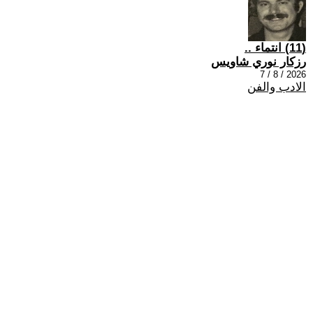
(11) انتماء ..
رزكار نوري شاويس
2026 / 8 / 7
الادب والفن