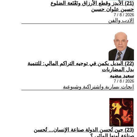
(21) الأيدز وقطع الأرزاق ونَعْنَعة الضلوع
حسين علوان حسين
2026 / 8 / 7
الادب والفن
(22) البديل يكمن في توجيه التراكم المالي: للتنمية
بدل المضاربات
سعيد مضيه
2026 / 8 / 7
ابحاث يسارية واشتراكية وشيوعية
(23) حين تُحسن الدولة صناعة الإنسان... تُحسن
صناعة أمنها المائي.؟