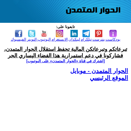
تابعونا على:
بودكاست
بنترست
تيلكرام
لينكدإن
الانستغرام
اليوتيوب
التويتر
الفيسبوك
تبرعاتكم وتبرعاتكن المالية تحفظ استقلال الحوار المتمدن،
فشاركونا في دعم استمرارية هذا الفضاء اليساري الحر
[اشترك في قناة ‫«الحوار المتمدن» على اليوتيوب]
الحوار المتمدن - موبايل
الموقع الرئيسي