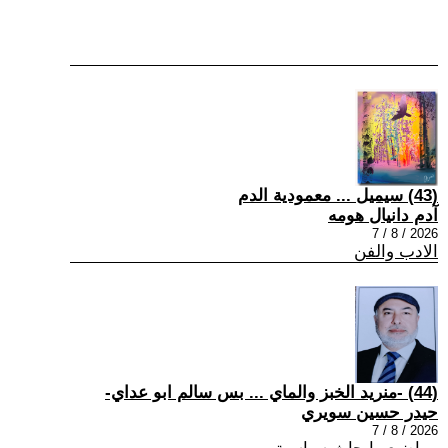
(43) سيميل ... معمودية الدم
آدم دانيال هومه
2026 / 8 / 7
الادب والفن
(44) -منريد الخبز والماي ... بس سالم ابو عداي-
حيدر حسين سويري
2026 / 8 / 7