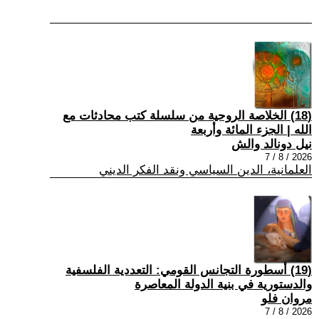
(18) الخلاصة الروحية من سلسلة كتب محادثات مع
الله | الجزء المائة وأربعة
نيل دونالد والش
2026 / 8 / 7
العلمانية، الدين السياسي ونقد الفكر الديني
(19) أسطورة التجانس القومي: التعددية الفلسفية
والدستورية في بنية الدولة المعاصرة
مروان فلو
2026 / 8 / 7