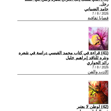
رجل.
حامد الضبياني
2026 / 8 / 7
قضايا ثقافية
(41) قراءة في كتاب محمد القيسي دراسة في شعره
ونثره للناقد إبراهيم خليل
رائد الحواري
2026 / 8 / 7
الادب والفن
(42) لوطن لا يعتبر