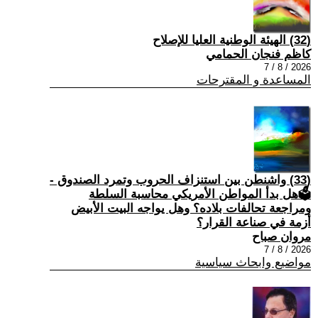
(32) الهيئة الوطنية العليا للإصلاح
كاظم فنجان الحمامي
2026 / 8 / 7
المساعدة و المقترحات
(33) واشنطن بين استنزاف الحروب وتمرد الصندوق -
🗳هل بدأ المواطن الأمريكي محاسبة السلطة
ومراجعة تحالفات بلاده؟ وهل يواجه البيت الأبيض
أزمة في صناعة القرار؟
مروان صباح
2026 / 8 / 7
مواضيع وابحاث سياسية