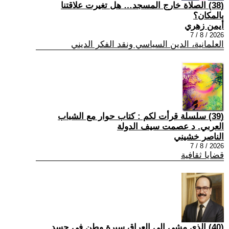
(38) الصلاة خارج المسجد… هل تغيرت علاقتنا
بالمكان؟
أيمن زهري
2026 / 8 / 7
العلمانية، الدين السياسي ونقد الفكر الديني
(39) سلسلة قرأت لكم : كتاب حوار مع الشباب
العربي. د عصمت سيف الدولة
الناصر خشيني
2026 / 8 / 7
قضايا ثقافية
(40) الذي مشى إلى العراق سيرة وطن في جسد