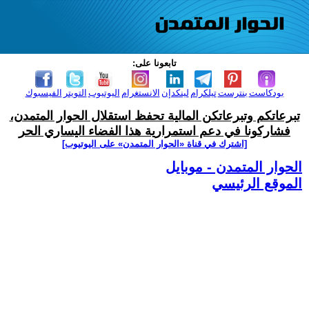
تابعونا على:
بودكاست
بنترست
تيلكرام
لينكدإن
الانستغرام
اليوتيوب
التويتر
الفيسبوك
تبرعاتكم وتبرعاتكن المالية تحفظ استقلال الحوار المتمدن،
فشاركونا في دعم استمرارية هذا الفضاء اليساري الحر
[اشترك في قناة ‫«الحوار المتمدن» على اليوتيوب]
الحوار المتمدن - موبايل
الموقع الرئيسي