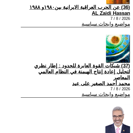
(36) عن الحرب العراقية الايرانية بين١٩٨٠و ١٩٨٨
AL Zaidi Hassan
2026 / 8 / 7
مواضيع وابحاث سياسية
(37) شبكات القوة العابرة للحدود : إطار نظري
لتحليل إعادة إنتاج الهيمنة في النظام العالمي
المعاصر
محمد أحمد الصغير على عيد
2026 / 8 / 7
مواضيع وابحاث سياسية