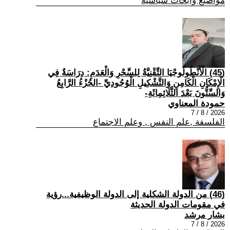
مواضيع وابحاث سياسية
(45) الْأَنْطُولُوجْيَا التِّقْنِيَّةُ لِلسِّحْرِ وَالْعَدَمِ: دِرَاسَةٌ فِي
الْإِمْكَانِ الْكَامِنِ وَالتَّشْكِيلِ الْوُجُودِيِّ -الجُزْءُ الرَّابِعُ
وَالسِّتُّونَ بَعْدَ الثَّلَاثِمِائَةِ-
حمودة المعناوي
2026 / 8 / 7
الفلسفة ,علم النفس , وعلم الاجتماع
(46) من الدولة الشكلية إلى الدولة الوظيفية...رؤية
في مقومات الدولة الحديثة
بشار مرشد
2026 / 8 / 7