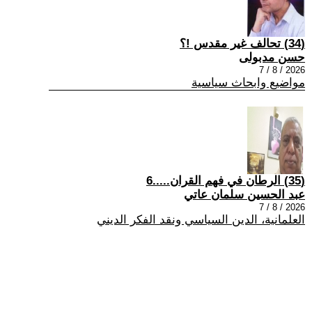
(34) تحالف غير مقدس !؟
حسن مدبولى
2026 / 8 / 7
مواضيع وابحاث سياسية
(35) الرطان في فهم القران.....6
عبد الحسين سلمان عاتي
2026 / 8 / 7
العلمانية، الدين السياسي ونقد الفكر الديني