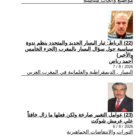
مواضيع وابحاث سياسية
(22) الرباط: تيار اليسار الجديد والمتجدد ينظم ندوة
سياسية حول سؤال اليسار بالمغرب (الجزء الخامس
والأخير)
أحمد رباص
2026 / 8 / 7
اليسار , الديمقراطية والعلمانية في المغرب العربي
(23) عوامل التغيير صارخة ولكن فعلها ما زال خافتاً
علي عرمش شوكت
2026 / 8 / 6
الثورات والانتفاضات الجماهيرية