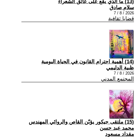
(13) ما الذي يقع على عاتق الشعراء
سلام صادق
2026 / 8 / 7
قضايا ثقافية
(14) أهمية احترام القانون في الحياة اليومية
ظبية الدليمي
2026 / 8 / 7
المجتمع المدني
(15) ملتقى جيكور يؤبّن القاص والروائي المهندس
محمد عبد حسن
مقداد مسعود