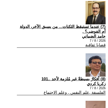
(7) عندما تستيقظ الثكنات... من يسبق الآخر، الدولة
أم الفوضى؟ .
حامد الضبياني
2026 / 8 / 7
قضايا ثقافية
(8) أفكارٌ بسيطةٌ غير مُلزمة لأحد ..101
زكريا كردي
2026 / 8 / 7
الفلسفة ,علم النفس , وعلم الاجتماع