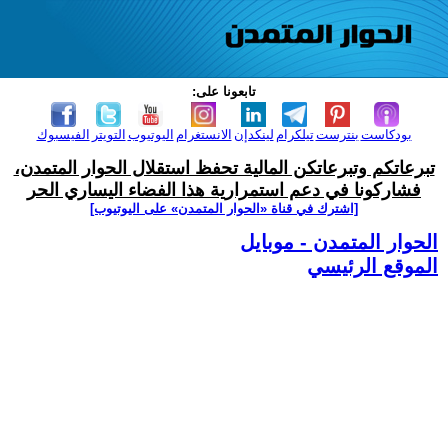
تابعونا على:
بودكاست
بنترست
تيلكرام
لينكدإن
الانستغرام
اليوتيوب
التويتر
الفيسبوك
تبرعاتكم وتبرعاتكن المالية تحفظ استقلال الحوار المتمدن،
فشاركونا في دعم استمرارية هذا الفضاء اليساري الحر
[اشترك في قناة ‫«الحوار المتمدن» على اليوتيوب]
الحوار المتمدن - موبايل
الموقع الرئيسي