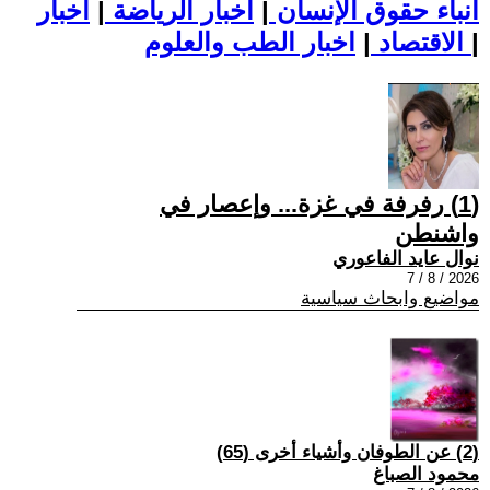
أنباء حقوق الإنسان
|
اخبار الرياضة
|
اخبار
|
اخبار الطب والعلوم
الاقتصاد
|
(1) رفرفة في غزة... وإعصار في
واشنطن
نوال عايد الفاعوري
2026 / 8 / 7
مواضيع وابحاث سياسية
(2) عن الطوفان وأشياء أخرى (65)
محمود الصباغ