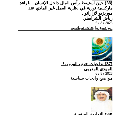
(36) حين استيقظ رأس المال داخل الإنسان .. قراءة
ماركسية ثورية في نظرية العمل غير المادي عند
موريزيو لازاراتو .
رياض الشرايطي
2026 / 8 / 6
مواضيع وابحاث سياسية
(37) تداعيات حرب الهروب!!
المهدي المغربي
2026 / 8 / 6
مواضيع وابحاث سياسية
(38) التواريخ الصغيرة