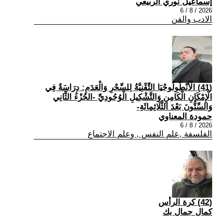
إسماعيل نوري الربيعي
2026 / 8 / 6
الادب والفن
(41) الْأَنْطُولُوجْيَا التِّقْنِيَّةُ لِلسِّحْرِ وَالْعَدَمِ: دِرَاسَةٌ فِي
الْإِمْكَانِ الْكَامِنِ وَالتَّشْكِيلِ الْوُجُودِيِّ -الجُزْءُ الثَّانِي
وَالسِّتُّونَ بَعْدَ الثَّلَاثِمِائَةِ-
حمودة المعناوي
2026 / 8 / 6
الفلسفة ,علم النفس , وعلم الاجتماع
(42) كرة الرأس
كمال جمال بك