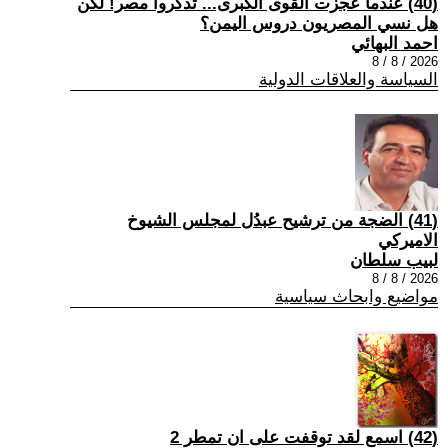
(40) عندما عجزت القوى الكبرى... تذكروا مصر! لكن
هل نسي المصريون دروس اليمن؟
احمد البهائي
2026 / 8 / 8
السياسة والعلاقات الدولية
(41) الضجة من ترشيح عبدُل لمجلس الشيوخ
الاميركي
لبيب سلطان
2026 / 8 / 8
مواضيع وابحاث سياسية
(42) اسمع لقد توقفت على ان تمطر 2