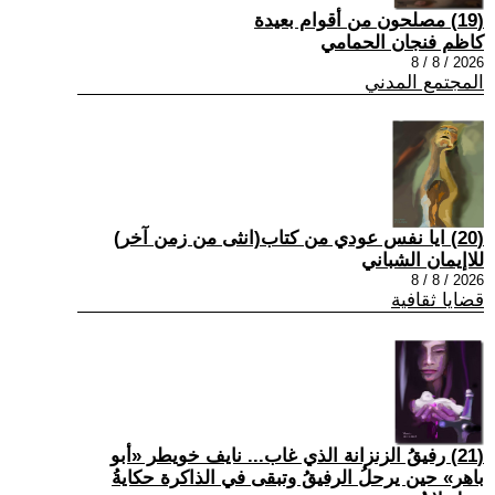
(19) مصلحون من أقوام بعيدة
كاظم فنجان الحمامي
2026 / 8 / 8
المجتمع المدني
(20) ايا نفس عودي من كتاب(انثى من زمن آخر)
للاإيمان الشباني
2026 / 8 / 8
قضايا ثقافية
(21) رفيقُ الزنزانة الذي غاب... نايف خويطر «أبو
باهر» حين يرحلُ الرفيقُ وتبقى في الذاكرة حكايةُ