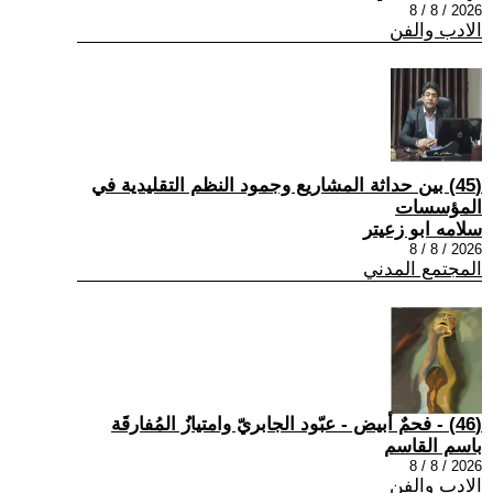
2026 / 8 / 8
الادب والفن
(45) بين حداثة المشاريع وجمود النظم التقليدية في
المؤسسات
سلامه ابو زعيتر
2026 / 8 / 8
المجتمع المدني
(46) - فحمٌ أبيض - عبّود الجابريّ وامتيازُ المُفارقَة
باسم القاسم
2026 / 8 / 8
الادب والفن