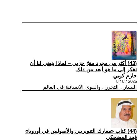
(43) أكثر من مجرد مقرّ حزبي – لماذا ينبغي لنا أن
نفكر إلى ما هو أبعد من ذلك
حازم كويي
2026 / 8 / 8
اليسار , التحرر , والقوى الانسانية في العالم
(44) كتاب «معارك التنويريين والأصوليين في أوروبا»
فهد المضحكي