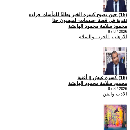
(15) حين تصبح كسرة الخبز بطلةً للمأساة: قراءة
نقدية في قصة -صدمات- لميسون حنا
محمود سلامة محمود الهايشة
2026 / 8 / 8
الارهاب, الحرب والسلام
(16) كسرة عيش || أغنية
محمود سلامة محمود الهايشة
2026 / 8 / 8
الادب والفن