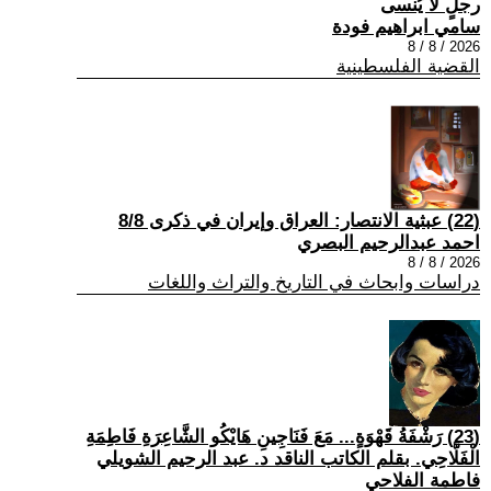
رجلٍ لا يُنسى
سامي ابراهيم فودة
2026 / 8 / 8
القضية الفلسطينية
(22) عبثية الانتصار: العراق وإيران في ذكرى 8/8
احمد عبدالرحيم البصري
2026 / 8 / 8
دراسات وابحاث في التاريخ والتراث واللغات
(23) رَشْفَةُ قَهْوَةٍ... مَعَ فَنَاجِينِ هَايْكُو الشَّاعِرَةِ فَاطِمَةِ
الْفَلَّاحِي. بقلم الكاتب الناقد د. عبد الرحيم الشويلي
فاطمة الفلاحي