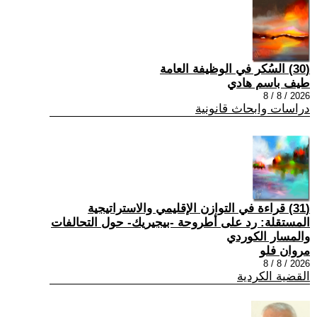
(30) السُكر في الوظيفة العامة
طيف باسم هادي
2026 / 8 / 8
دراسات وابحاث قانونية
(31) قراءة في التوازن الإقليمي والاستراتيجية
المستقلة: رد على أطروحة -بيجيريك- حول التحالفات
والمسار الكوردي
مروان فلو
2026 / 8 / 8
القضية الكردية