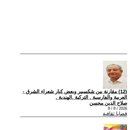
(12) مقارنة بين شكسبير وبعض كبار شعراء الشرق -
العربية والفارسية , التركية ,الهندية .
صلاح الدين محسن
2026 / 8 / 8
قضايا ثقافية