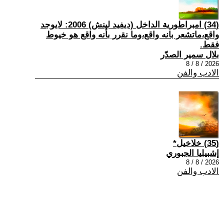
(34) امبراطورية الداخل (ديفيد لينش) 2006: لايوجد
واقع،ماتشعر بانه واقع،وما نقرر بأنه واقع هو خيوط
فقط.
بلال سمير الصدّر
2026 / 8 / 8
الادب والفن
(35) خلاخيل*
إشبيليا الجبوري
2026 / 8 / 8
الادب والفن