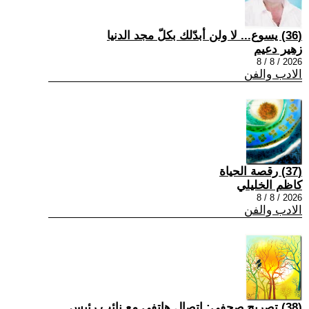
(36) يسوع... لا ولن أبدّلك بكلّ مجد الدنيا
زهير دعيم
2026 / 8 / 8
الادب والفن
(37) رقصة الحياة
كاظم الخليلي
2026 / 8 / 8
الادب والفن
(38) تصريح صحفي: إتصال هاتفي مع نائب رئيس