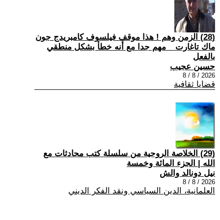
(28) الزمن وهم ! هذا موقف فيلسوف كامبريدج جون
ماك تاغارت _ مهم جدا مع أنه خطأ بشكل منطقي
بالفعل
حسين عجيب
2026 / 8 / 8
قضايا ثقافية
(29) الخلاصة الروحية من سلسلة كتب محادثات مع
الله | الجزء المائة وخمسة
نيل دونالد والش
2026 / 8 / 8
العلمانية، الدين السياسي ونقد الفكر الديني