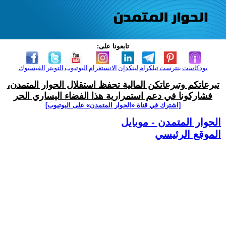
تابعونا على:
بودكاست
بنترست
تيلكرام
لينكدإن
الانستغرام
اليوتيوب
التويتر
الفيسبوك
تبرعاتكم وتبرعاتكن المالية تحفظ استقلال الحوار المتمدن،
فشاركونا في دعم استمرارية هذا الفضاء اليساري الحر
[اشترك في قناة ‫«الحوار المتمدن» على اليوتيوب]
الحوار المتمدن - موبايل
الموقع الرئيسي