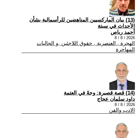
(13) بيان الماركسيين المناهضين للرأسمالية بشأن
الأحداث في سبتة
أحمد رباص
2026 / 8 / 8
الهجرة , العنصرية , حقوق اللاجئين ,و الجاليات
المهاجرة
(14) قصة قصيرة: وجهٌ في العتمة
داود سلمان عجاج
2026 / 8 / 8
الادب والفن