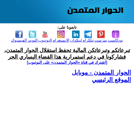
تابعونا على:
بودكاست
بنترست
تيلكرام
لينكدإن
الانستغرام
اليوتيوب
التويتر
الفيسبوك
تبرعاتكم وتبرعاتكن المالية تحفظ استقلال الحوار المتمدن،
فشاركونا في دعم استمرارية هذا الفضاء اليساري الحر
[اشترك في قناة ‫«الحوار المتمدن» على اليوتيوب]
الحوار المتمدن - موبايل
الموقع الرئيسي