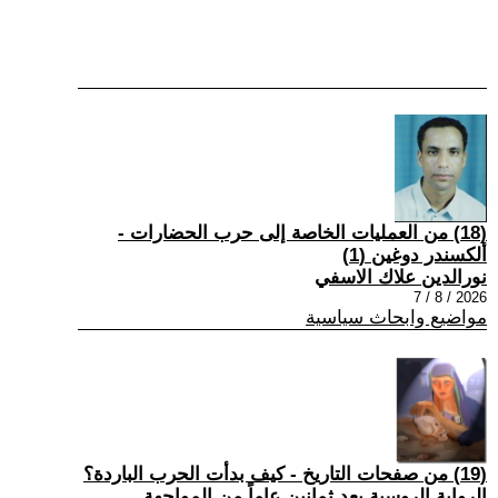
(18) من العمليات الخاصة إلى حرب الحضارات -
ألكسندر دوغين (1)
نورالدين علاك الاسفي
2026 / 8 / 7
مواضيع وابحاث سياسية
(19) من صفحات التاريخ - كيف بدأت الحرب الباردة؟
الرواية الروسية بعد ثمانين عاماً من المواجهة