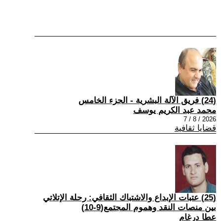
(24) فريق الآلة البشرية - الجزء الخامس
محمد عبد الكريم يوسف
2026 / 8 / 7
قضايا ثقافية
(25) عتبات الإبداع والاشتباك الثقافي: رحلة الإتلاتي
بين منصات النقد وهموم المجتمع(9-10)
عطا درغام