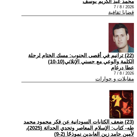
محمد عبد الكريم يوسف
2026 / 8 / 7
قضايا ثقافية
(22) ترانيم في أقصى الجنوب: مسك الختام لرحلة
الكلمة والوعي مع حسني الإتلاتي(10-10)
عطا درغام
2026 / 8 / 7
مقابلات و حوارات
(23) ضعف الكتابات السودانية عن فكر محمود محمد
طه- كتاب: الإسلام المعاصر وتحدي الحداثة (2025)،
لأمين حامد زين العابدين نموذجًا (2-9)