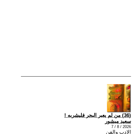
(36) من لم يعبر البحر فليشربه !
سعيد مبشور
2026 / 8 / 7
الادب والفن