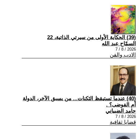
(39) الحكاية الأولى من سيرتي الذاتية، 22
السمّاح عبد الله
2026 / 8 / 7
الادب والفن
(40) عندما تستيقظ الثكنات... من يسبق الآخر، الدولة
أم الفوضى؟ .
حامد الضبياني
2026 / 8 / 7
قضايا ثقافية