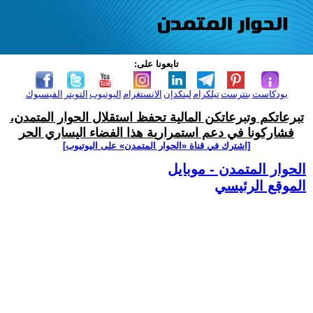
تابعونا على:
بودكاست
بنترست
تيلكرام
لينكدإن
الانستغرام
اليوتيوب
التويتر
الفيسبوك
تبرعاتكم وتبرعاتكن المالية تحفظ استقلال الحوار المتمدن،
فشاركونا في دعم استمرارية هذا الفضاء اليساري الحر
[اشترك في قناة ‫«الحوار المتمدن» على اليوتيوب]
الحوار المتمدن - موبايل
الموقع الرئيسي