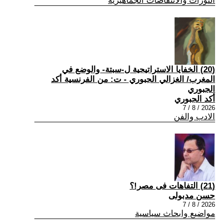
الثورات والانتفاضات الجماهيرية
(20) الخفايا الاستراتيجية ل-سبتة- والوضع في
المغرب/ الغزالي الجبوري - ت: من الفرنسية أكد
الجبوري
أكد الجبوري
2026 / 8 / 7
الادب والفن
(21) التفاهات فى مصر!؟
حسن مدبولى
2026 / 8 / 7
مواضيع وابحاث سياسية