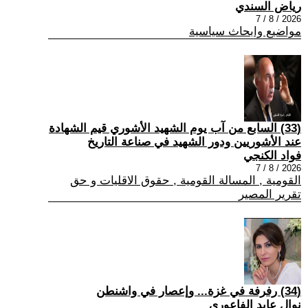
رياض السندي
2026 / 8 / 7
مواضيع وابحاث سياسية
(33) السابع من آب يوم الشهيد الأشوري قيم الشهادة
عند الأشوريين ودور الشهيد في صناعة التاريخ
فواد الكنجي
2026 / 8 / 7
القومية , المسالة القومية , حقوق الاقليات و حق
تقرير المصير
(34) رفرفة في غزة... وإعصار في واشنطن
نوال عايد الفاعوري