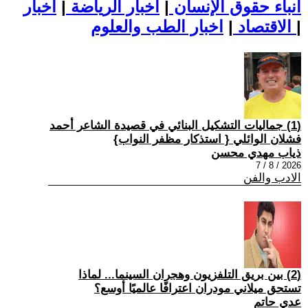
أنباء حقوق الإنسان
|
اخبار الرياضة
|
اخبار
|
اخبار الطب والعلوم
الاقتصاد
|
(1) جماليات التشكيل البنائي في قصيدة الشاعر أحمد
فشلان الوائلي { استذكار مظفر النواب}
ذياب مهدي محسن
2026 / 8 / 7
الادب والفن
(2) بين بريق التلفزيون وهجران السينما... لماذا
تستحق ميلاني مودران اعترافًا عالميًا أوسع؟
عدي حاتم