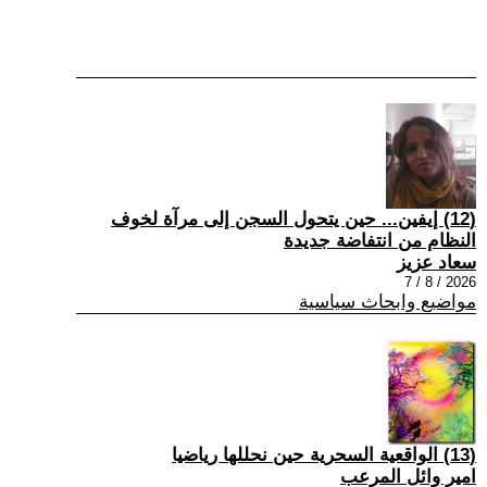
(12) إيفين... حين يتحول السجن إلى مرآة لخوف
النظام من انتفاضة جديدة
سعاد عزيز
2026 / 8 / 7
مواضيع وابحاث سياسية
(13) الواقعية السحرية حين نحللها رياضيا
امير وائل المرعب