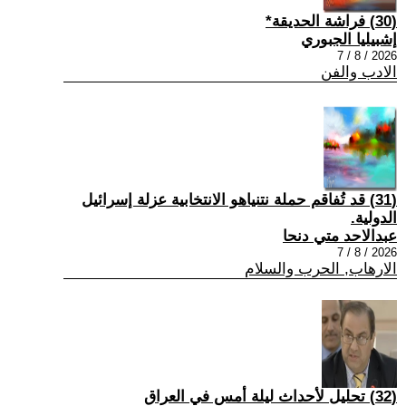
(30) فراشة الحديقة*
إشبيليا الجبوري
2026 / 8 / 7
الادب والفن
(31) قد تُفاقم حملة نتنياهو الانتخابية عزلة إسرائيل
الدولية.
عبدالاحد متي دنحا
2026 / 8 / 7
الارهاب, الحرب والسلام
(32) تحليل لأحداث ليلة أمس في العراق