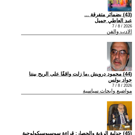
(43) بضمائر متفرقة ...
عبد العاطي جميل
2026 / 8 / 7
الادب والفن
(44) محمود درويش ،ما زلت واقفًا على الريح بيننا
جواد بولس
2026 / 8 / 7
مواضيع وابحاث سياسية
(45) جدلية الرؤية والحصار: قراءة سوسيوسيكولوجية