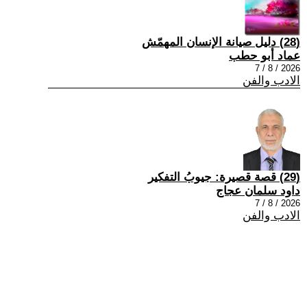
(28) دليل صيانة الإنسان المهمّش
عماد أبو حطب
2026 / 8 / 7
الادب والفن
(29) قصة قصيرة: جيوبُ التفكير
داود سلمان عجاج
2026 / 8 / 7
الادب والفن