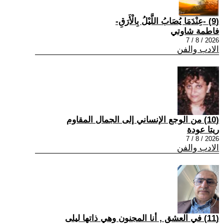
(9) -عِنْدَمَا يُصَابُ اللَّيْلُ بِالْأَرَقِ-
فاطمة شاوتي
2026 / 8 / 7
الادب والفن
(10) من الوجع الإنساني إلى الجمال المقاوم
ريتا عودة
2026 / 8 / 7
الادب والفن
(11) في العشق , أنا المجنون وهي ذاتها ليلى