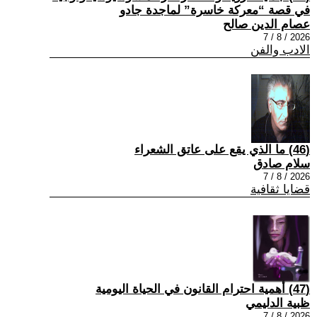
في قصة “معركة خاسرة” لماجدة جادو
عصام الدين صالح
2026 / 8 / 7
الادب والفن
(46) ما الذي يقع على عاتق الشعراء
سلام صادق
2026 / 8 / 7
قضايا ثقافية
(47) أهمية احترام القانون في الحياة اليومية
ظبية الدليمي
2026 / 8 / 7