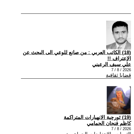
(18) الكاتب العربي : من صانع للوعي الى البحث عن
الإعتراف !!
علي سيف الرعيني
2026 / 8 / 7
قضايا ثقافية
(19) ثورچية الانهيارات المتراكمة
كاظم فنجان الحمامي
2026 / 8 / 7