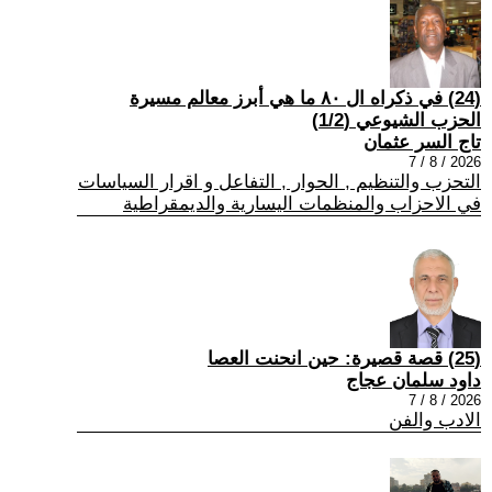
(24) في ذكراه ال ٨٠ ما هي أبرز معالم مسيرة
الحزب الشيوعي (1/2)
تاج السر عثمان
2026 / 8 / 7
التحزب والتنظيم , الحوار , التفاعل و اقرار السياسات
في الاحزاب والمنظمات اليسارية والديمقراطية
(25) قصة قصيرة: حين انحنت العصا
داود سلمان عجاج
2026 / 8 / 7
الادب والفن