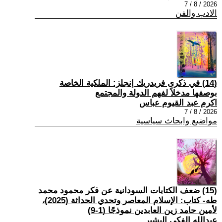
2026 / 8 / 7
الادب والفن
(14) في ذكرى فريدريك إنجلز: الملكية الخاصة
بوصفها مدخلاً لفهم الدولة والمجتمع
اكرم عبد القيوم عباس
2026 / 8 / 7
مواضيع وابحاث سياسية
(15) ضعف الكتابات السودانية عن فكر محمود محمد
طه- كتاب: الإسلام المعاصر وتحدي الحداثة (2025)،
لأمين حامد زين العابدين نموذجًا (1-9)
عبدالله الفكي البشير