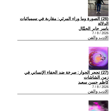
(26) الصورة وما وراء المرئي: مقاربة في سيميائيات
الدلالة
ياسر جابر الجمَّال
2026 / 8 / 7
الادب والفن
(27) تحجر الحوار: صرخة ضد الجفاء الإنساني في
زمن الشاشات
كاظم حسن سعيد
2026 / 8 / 7
الادب والفن