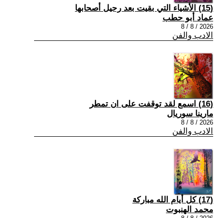
(15) الأشياء التي بقيت بعد رحيل أصحابها
عماد أبو حطب
2026 / 8 / 8
الادب والفن
(16) اسمع لقد توقفت على ان تمطر
مارينا سوريال
2026 / 8 / 8
الادب والفن
(17) كل أيام الله مباركة
محمد الهنبوت