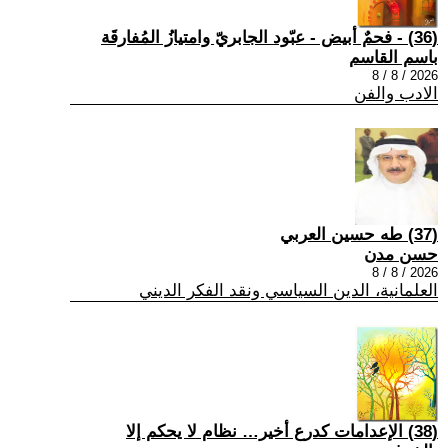
(36) - فحمٌ أبيض - عبّود الجابريّ وامتيازُ المُفارقَة
باسم القاسم
2026 / 8 / 8
الادب والفن
(37) طه حسين العربي
حسن مدن
2026 / 8 / 8
العلمانية، الدين السياسي ونقد الفكر الديني
(38) الإعدامات كدرع أخير… نظام لا يحكم إلا