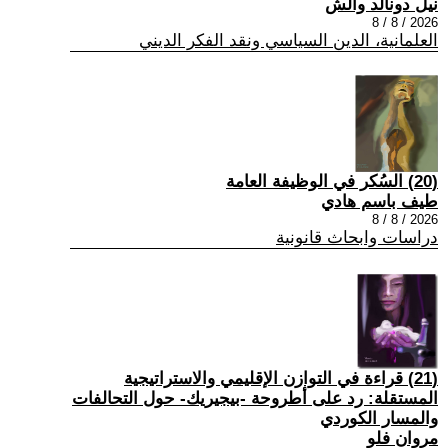
نيل دونالد والش
2026 / 8 / 8
العلمانية، الدين السياسي ونقد الفكر الديني
(20) السُكر في الوظيفة العامة
طيف باسم هادي
2026 / 8 / 8
دراسات وابحاث قانونية
(21) قراءة في التوازن الإقليمي والاستراتيجية
المستقلة: رد على أطروحة -بيجيريك- حول التحالفات
والمسار الكوردي
مروان فلو