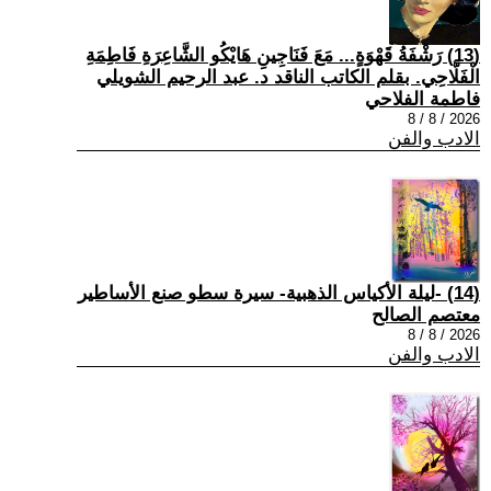
(13) رَشْفَةُ قَهْوَةٍ... مَعَ فَنَاجِينِ هَايْكُو الشَّاعِرَةِ فَاطِمَةِ
الْفَلَّاحِي. بقلم الكاتب الناقد د. عبد الرحيم الشويلي
فاطمة الفلاحي
2026 / 8 / 8
الادب والفن
(14) -ليلة الأكياس الذهبية- سيرة سطو صنع الأساطير
معتصم الصالح
2026 / 8 / 8
الادب والفن