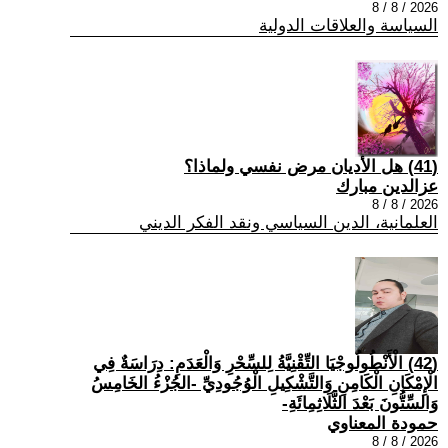
2026 / 8 / 8
السياسة والعلاقات الدولية
(41) هل الأديان مرض نفسي ولماذا؟
عزالدين مبارك
2026 / 8 / 8
العلمانية، الدين السياسي ونقد الفكر الديني
(42) الْأَنْطُولُوجْيَا التِّقْنِيَّةُ لِلسِّحْرِ وَالْعَدَمِ: دِرَاسَةٌ فِي
الْإِمْكَانِ الْكَامِنِ وَالتَّشْكِيلِ الْوُجُودِيِّ -الجُزْءُ الخَامِسُ
وَالسِّتُّونَ بَعْدَ الثَّلَاثِمِائَةِ-
حمودة المعناوي
2026 / 8 / 8