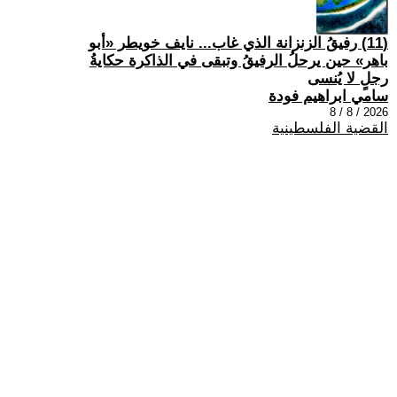
(11) رفيقُ الزنزانة الذي غاب... نايف خويطر «أبو
باهر» حين يرحلُ الرفيقُ وتبقى في الذاكرة حكايةُ
رجلٍ لا يُنسى
سامي ابراهيم فودة
2026 / 8 / 8
القضية الفلسطينية