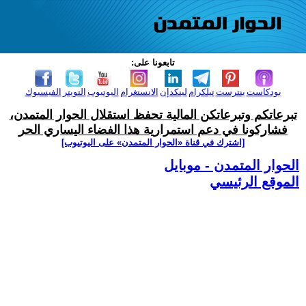
تابعونا على:
بودكاست
بنترست
تيلكرام
لينكدإن
الانستغرام
اليوتيوب
التويتر
الفيسبوك
تبرعاتكم وتبرعاتكن المالية تحفظ استقلال الحوار المتمدن،
فشاركونا في دعم استمرارية هذا الفضاء اليساري الحر
[اشترك في قناة ‫«الحوار المتمدن» على اليوتيوب]
الحوار المتمدن - موبايل
الموقع الرئيسي