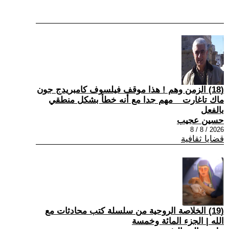
(18) الزمن وهم ! هذا موقف فيلسوف كامبريدج جون
ماك تاغارت _ مهم جدا مع أنه خطأ بشكل منطقي
بالفعل
حسين عجيب
2026 / 8 / 8
قضايا ثقافية
(19) الخلاصة الروحية من سلسلة كتب محادثات مع
الله | الجزء المائة وخمسة