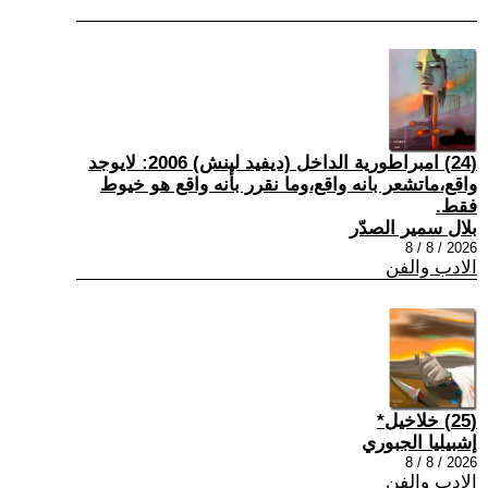
(24) امبراطورية الداخل (ديفيد لينش) 2006: لايوجد
واقع،ماتشعر بانه واقع،وما نقرر بأنه واقع هو خيوط
فقط.
بلال سمير الصدّر
2026 / 8 / 8
الادب والفن
(25) خلاخيل*
إشبيليا الجبوري
2026 / 8 / 8
الادب والفن