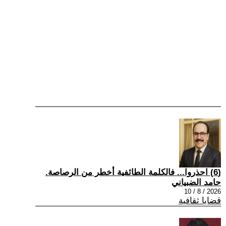
(6) احذروا... فالكلمة الطائفية أخطر من الرصاصة.
حامد الضبياني
2026 / 8 / 10
قضايا ثقافية