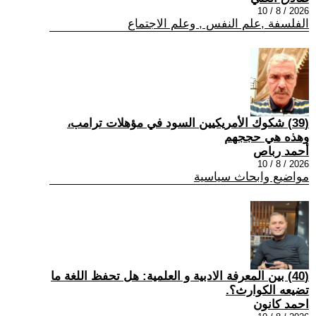
2026 / 8 / 10
الفلسفة ,علم النفس , وعلم الاجتماع
(39) شكوك الأمريكيين السود في مؤهلات ترامب،
وهذه هي حججهم
أحمد رباص
2026 / 8 / 10
مواضيع وابحاث سياسية
(40) بين المعرفة الادبية و العلمية: هل تحفظ اللغة ما
تضيعه الكوارث؟.
احمد كانون