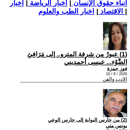
أنباء حقوق الإنسان
|
اخبار الرياضة
|
اخبار
|
اخبار الطب والعلوم
الاقتصاد
|
(1) عبورٌ من شرفة المترو.. إلى مَرَافِئِ
الضَّوْء... عيسى أحمديني
فوز حمزة
2026 / 8 / 10
الادب والفن
(2) من حارس البوابة إلى حارس الوعي
يونس متي