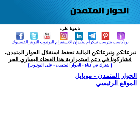
تابعونا على:
بودكاست
بنترست
تيلكرام
لينكدإن
الانستغرام
اليوتيوب
التويتر
الفيسبوك
تبرعاتكم وتبرعاتكن المالية تحفظ استقلال الحوار المتمدن،
فشاركونا في دعم استمرارية هذا الفضاء اليساري الحر
[اشترك في قناة ‫«الحوار المتمدن» على اليوتيوب]
الحوار المتمدن - موبايل
الموقع الرئيسي