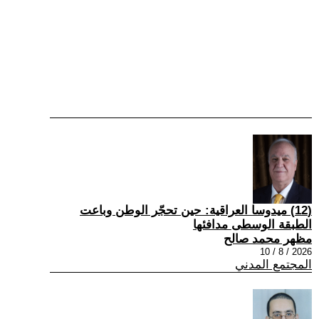
(12) ميدوسا العراقية: حين تحجّر الوطن وباعت
الطبقة الوسطى مدافئها
مظهر محمد صالح
2026 / 8 / 10
المجتمع المدني