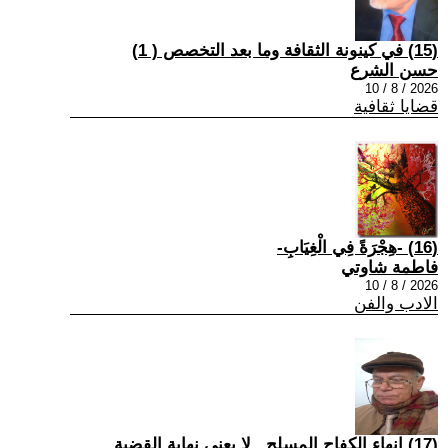
(15) في كينونة الثقافة وما بعد التخصص ( 1)
حسن الشرع
2026 / 8 / 10
قضايا ثقافية
(16) -هِجْرَةً فِي الْغِيَابِ-
فاطمة شاوتي
2026 / 8 / 10
الادب والفن
(17) إنهاء الكفاح المسلح.. لا يعني نهاية القضية