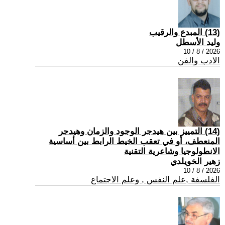
(13) المبدع والرقيب
وليد الأسطل
2026 / 8 / 10
الادب والفن
(14) التمييز بين هيدجر الوجود والزمان وهيدجر
المنعطف، أو في تعقب الخيط الرابط بين أساسية
الانطولوجيا وشاعرية التقنية
زهير الخويلدي
2026 / 8 / 10
الفلسفة ,علم النفس , وعلم الاجتماع