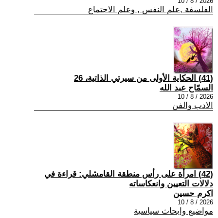
2026 / 8 / 10
الفلسفة ,علم النفس , وعلم الاجتماع
(41) الحكاية الأولى من سيرتي الذاتية، 26
السمّاح عبد الله
2026 / 8 / 10
الادب والفن
(42) امرأة على رأس منطقة القامشلي: قراءة في
دلالات التعيين وانعكاساته
اكرم حسين
2026 / 8 / 10
مواضيع وابحاث سياسية