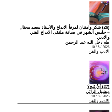
(26) شكر وامتنان لمرفأ الابداع والأستاذ سعيد محتال
– جليس الشهر في ضيافة ملتقى الابداع الفني
والادبي
طه دخل الله عبد الرحمن
2026 / 8 / 10
الادب والفن
(27) أيُّ ثلج؟
ميشيل الرائي
2026 / 8 / 10
الادب والفن