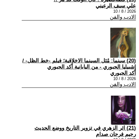
علي سيف الرعيني
2026 / 8 / 10
الادب والفن
(20) سينما: مُثل السينما الاخلاقية؛ فيلم -خط الظل- /
إشبيليا الجبوري - من اليابانية أكد الجبوري
أكد الجبوري
2026 / 8 / 10
الادب والفن
(21) اثر الزهري في تزوير التاريخ ووضع الحديث
رحيم فرحان صدام