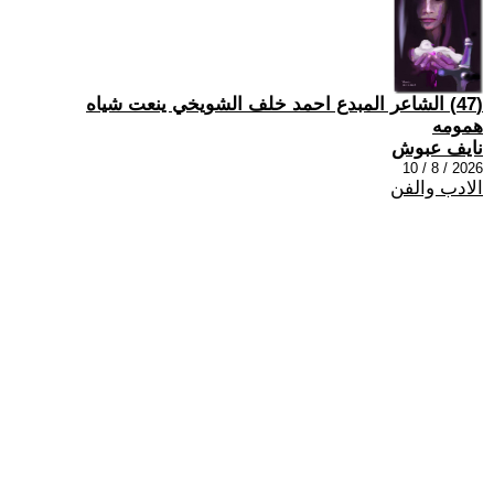
(47) الشاعر المبدع احمد خلف الشويخي ينعت شياه
همومه
نايف عبوش
2026 / 8 / 10
الادب والفن