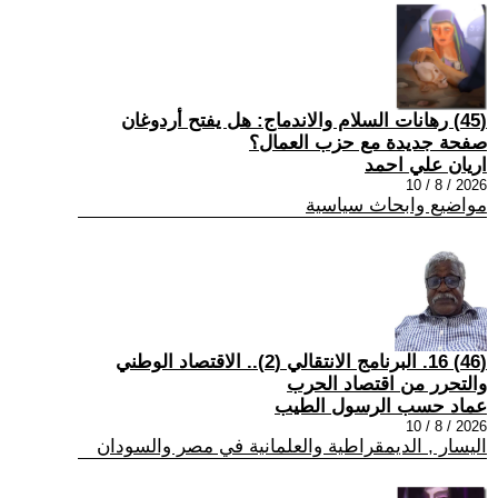
(45) رهانات السلام والاندماج: هل يفتح أردوغان
صفحة جديدة مع حزب العمال؟
اريان علي احمد
2026 / 8 / 10
مواضيع وابحاث سياسية
(46) 16. البرنامج الانتقالي (2).. الاقتصاد الوطني
والتحرر من اقتصاد الحرب
عماد حسب الرسول الطيب
2026 / 8 / 10
اليسار , الديمقراطية والعلمانية في مصر والسودان