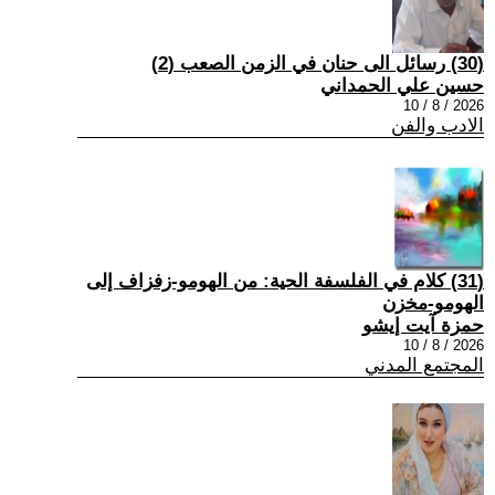
(30) رسائل الى حنان في الزمن الصعب (2)
حسين علي الحمداني
2026 / 8 / 10
الادب والفن
(31) كلام في الفلسفة الحية: من الهومو-زفزاف إلى
الهومو-مخزن
حمزة آيت إيشو
2026 / 8 / 10
المجتمع المدني