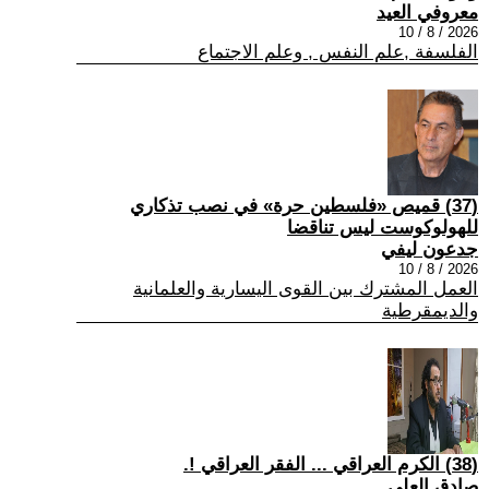
معروفي العيد
2026 / 8 / 10
الفلسفة ,علم النفس , وعلم الاجتماع
(37) قميص «فلسطين حرة» في نصب تذكاري
للهولوكوست ليس تناقضا
جدعون ليفي
2026 / 8 / 10
العمل المشترك بين القوى اليسارية والعلمانية
والديمقرطية
(38) الكرم العراقي ... الفقر العراقي !.
صادق العلي