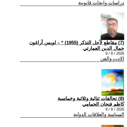
دراسات وابحاث قانونية
(7) مقاطع لأجل التذكر (1955) * – لويس أراغون
جمال الدين العمارتي
2026 / 8 / 9
الادب والفن
(8) تحالفات ثنائية وثلاثية وخماسية
كاظم فنجان الحمامي
2026 / 8 / 9
السياسة والعلاقات الدولية