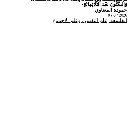
وَالسِّتُّونَ بَعْدَ الثَّلَاثِمِائَةِ-
حمودة المعناوي
2026 / 8 / 9
الفلسفة ,علم النفس , وعلم الاجتماع