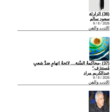
(36) الزلزلة
سعود سالم
2026 / 8 / 9
الادب والفن
(37) -محاكمةُ السَّنة… لائحةُ اتهامٍ ضدَّ شعبٍ
مُستنزَف”
عبدالكريم مراد
2026 / 8 / 9
الادب والفن