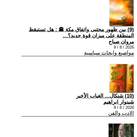
(9) بين ظهور مجتبى واتفاق مكة 🕋 : هل تستيقظ
المنطقة على ميزان قوة جديد؟…
مروان صباح
2026 / 8 / 9
مواضيع وابحاث سياسية
(10) شنكال... الغياب الأخير
شينوار ابراهيم
2026 / 8 / 9
الادب والفن