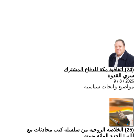
(24) اتفاقية مكة للدفاع المشترك
سري القدوة
2026 / 8 / 9
مواضيع وابحاث سياسية
(25) الخلاصة الروحية من سلسلة كتب محادثات مع
الله | الجزء المائة وستة