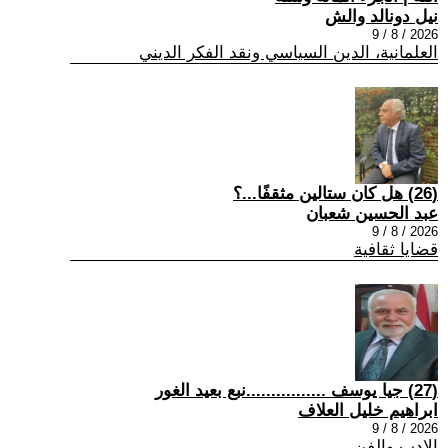
نيل دونالد والش
2026 / 8 / 9
العلمانية، الدين السياسي ونقد الفكر الديني
(26) هل كان ستالين مثقفًا...؟
عبد الحسين شعبان
2026 / 8 / 9
قضايا ثقافية
(27) جيا يوسف ................نبع بعيد الغور
ابراهيم خليل العلاف
2026 / 8 / 9
الادب والفن