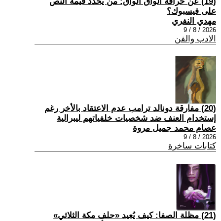
(19) عن خرافة الواق الواق: من يحدد قيمة النص
على فيسبوك؟
مهدي النفري
2026 / 8 / 9
الادب والفن
(20) مفارقة دونالد ترامب عدم الاعتقاد بالأخر رغم
إستخدام العنف ضد شخصيات خلفياتهم ليبرالية
عصام محمد جميل مروة
2026 / 8 / 9
كتابات ساخرة
(21) مظلة الصفا: كيف يُعيد «حلف مكة الثلاثي»