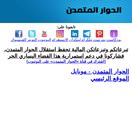
تابعونا على:
بودكاست
بنترست
تيلكرام
لينكدإن
الانستغرام
اليوتيوب
التويتر
الفيسبوك
تبرعاتكم وتبرعاتكن المالية تحفظ استقلال الحوار المتمدن،
فشاركونا في دعم استمرارية هذا الفضاء اليساري الحر
[اشترك في قناة ‫«الحوار المتمدن» على اليوتيوب]
الحوار المتمدن - موبايل
الموقع الرئيسي