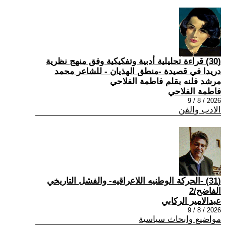
(30) قراءة تحليلية أدبية وتفكيكية وفق منهج نظرية
دريدا في قصيدة -منطق الهذيان - للشاعر محمد
مرشد فلنه بقلم فاطمة الفلاحي
فاطمة الفلاحي
2026 / 8 / 9
الادب والفن
(31) -الحركة الوطنيه اللاعراقيه- والفشل التاريخي
الفاضح/2
عبدالامير الركابي
2026 / 8 / 9
مواضيع وابحاث سياسية