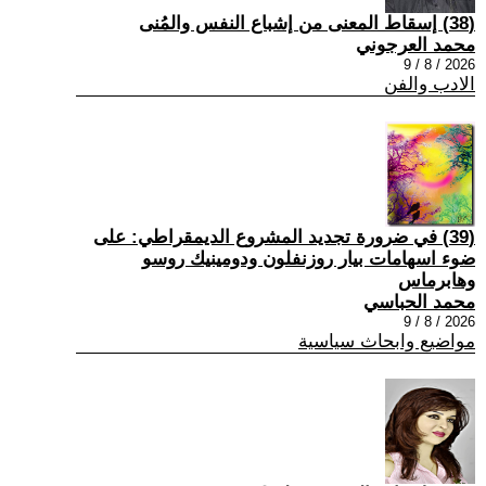
(38) إسقاط المعنى من إشباع النفس والمُنى
محمد العرجوني
2026 / 8 / 9
الادب والفن
(39) في ضرورة تجديد المشروع الديمقراطي: على
ضوء اسهامات بيار روزنفلون ودومينيك روسو
وهابرماس
محمد الحباسي
2026 / 8 / 9
مواضيع وابحاث سياسية