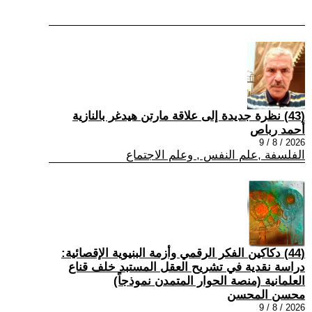
(43) نظرة جديدة إلى علاقة مارتن هيدغر بالنازية
أحمد رباص
2026 / 8 / 9
الفلسفة ,علم النفس , وعلم الاجتماع
(44) دكاكين الفكر الرقمي وأزمة البنيوية الإقصائية:
دراسة نقدية في تشريح العقل المستبد خلف قناع
العلمانية (منصة الحوار المتمدن نموذجاً)
محسن المحسن
2026 / 8 / 9