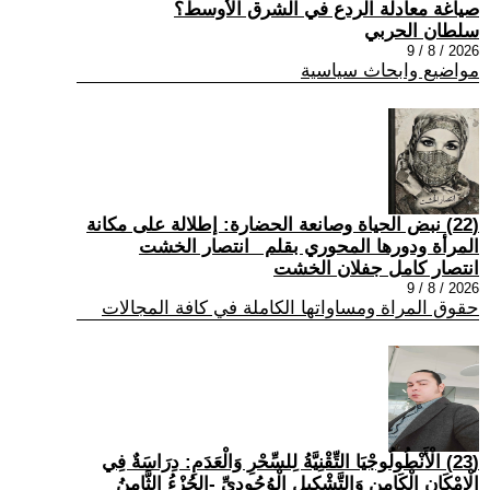
صياغة معادلة الردع في الشرق الأوسط؟
سلطان الحربي
2026 / 8 / 9
مواضيع وابحاث سياسية
(22) نبض الحياة وصانعة الحضارة: إطلالة على مكانة
المرأة ودورها المحوري بقلم _انتصار الخشت
انتصار كامل جفلان الخشت
2026 / 8 / 9
حقوق المراة ومساواتها الكاملة في كافة المجالات
(23) الْأَنْطُولُوجْيَا التِّقْنِيَّةُ لِلسِّحْرِ وَالْعَدَمِ: دِرَاسَةٌ فِي
الْإِمْكَانِ الْكَامِنِ وَالتَّشْكِيلِ الْوُجُودِيِّ -الجُزْءُ الثَّامِنُ