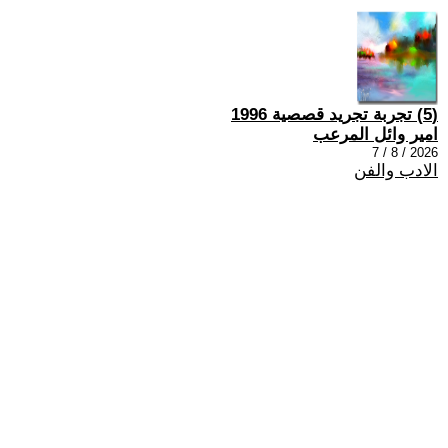
(5) تجربة تجريد قصصية 1996
امير وائل المرعب
2026 / 8 / 7
الادب والفن