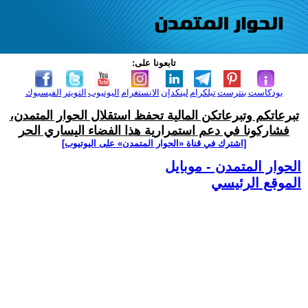
تابعونا على:
بودكاست
بنترست
تيلكرام
لينكدإن
الانستغرام
اليوتيوب
التويتر
الفيسبوك
تبرعاتكم وتبرعاتكن المالية تحفظ استقلال الحوار المتمدن،
فشاركونا في دعم استمرارية هذا الفضاء اليساري الحر
[اشترك في قناة ‫«الحوار المتمدن» على اليوتيوب]
الحوار المتمدن - موبايل
الموقع الرئيسي