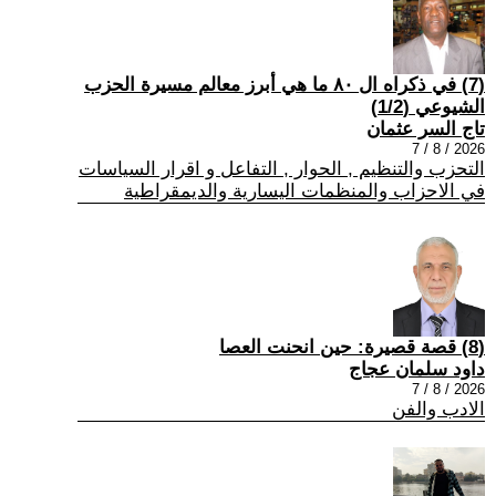
(7) في ذكراه ال ٨٠ ما هي أبرز معالم مسيرة الحزب
الشيوعي (1/2)
تاج السر عثمان
2026 / 8 / 7
التحزب والتنظيم , الحوار , التفاعل و اقرار السياسات
في الاحزاب والمنظمات اليسارية والديمقراطية
(8) قصة قصيرة: حين انحنت العصا
داود سلمان عجاج
2026 / 8 / 7
الادب والفن