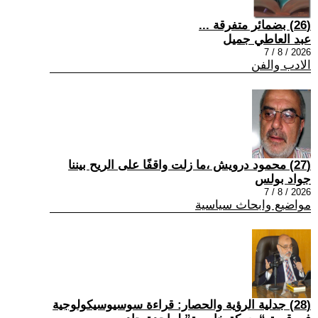
(26) بضمائر متفرقة ...
عبد العاطي جميل
2026 / 8 / 7
الادب والفن
(27) محمود درويش ،ما زلت واقفًا على الريح بيننا
جواد بولس
2026 / 8 / 7
مواضيع وابحاث سياسية
(28) جدلية الرؤية والحصار: قراءة سوسيوسيكولوجية