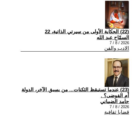
(22) الحكاية الأولى من سيرتي الذاتية، 22
السمّاح عبد الله
2026 / 8 / 7
الادب والفن
(23) عندما تستيقظ الثكنات... من يسبق الآخر، الدولة
أم الفوضى؟ .
حامد الضبياني
2026 / 8 / 7
قضايا ثقافية