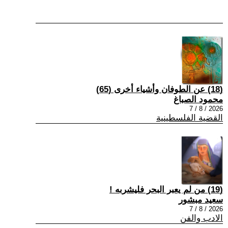
(18) عن الطوفان وأشياء أخرى (65)
محمود الصباغ
2026 / 8 / 7
القضية الفلسطينية
(19) من لم يعبر البحر فليشربه !
سعيد مبشور
2026 / 8 / 7
الادب والفن