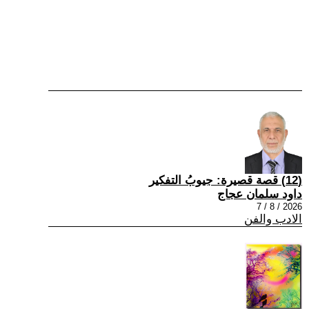
(12) قصة قصيرة: جيوبُ التفكير
داود سلمان عجاج
2026 / 8 / 7
الادب والفن