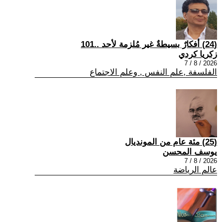
(24) أفكارٌ بسيطةٌ غير مُلزمة لأحد ..101
زكريا كردي
2026 / 8 / 7
الفلسفة ,علم النفس , وعلم الاجتماع
(25) مئة عام من المونديال
يوسف المحسن
2026 / 8 / 7
عالم الرياضة