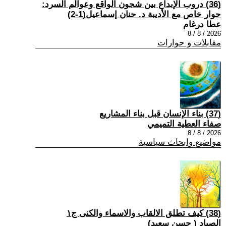
(36) دروب الإبداع بين شجون الواقع وعوالم السرد:
حوار خاص مع الأديبة د. حنان إسماعيل(1-2)
عطا درغام
2026 / 8 / 8
مقابلات و حوارات
(37) بناء الإنسان قبل بناء المشاريع
صفاء العطية التميمي
2026 / 8 / 8
مواضيع وابحاث سياسية
(38) كيف تطلق الالقاب والاسماء والكنى ج١
الصياد ‏( حسن سعيد‏)