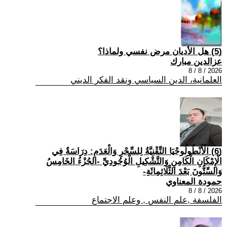
(5) هل الأديان مرض نفسي ولماذا؟
عزالدين مبارك
2026 / 8 / 8
العلمانية، الدين السياسي ونقد الفكر الديني
(6) الْأَنْطُولُوجْيَا التِّقْنِيَّةُ لِلسِّحْرِ وَالْعَدَمِ: دِرَاسَةٌ فِي
الْإِمْكَانِ الْكَامِنِ وَالتَّشْكِيلِ الْوُجُودِيِّ -الجُزْءُ الخَامِسُ
وَالسِّتُّونَ بَعْدَ الثَّلَاثِمِائَةِ-
حمودة المعناوي
2026 / 8 / 8
الفلسفة ,علم النفس , وعلم الاجتماع