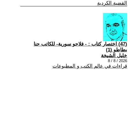
القضية الكردية
(47) اختصار كتاب : - فلاحو سورية- للكاتب حنا
بطاطو (1)
خليل الشيخة
2026 / 8 / 8
قراءات في عالم الكتب و المطبوعات