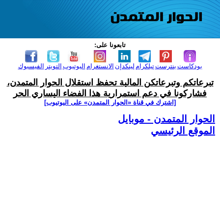
تابعونا على:
بودكاست
بنترست
تيلكرام
لينكدإن
الانستغرام
اليوتيوب
التويتر
الفيسبوك
تبرعاتكم وتبرعاتكن المالية تحفظ استقلال الحوار المتمدن،
فشاركونا في دعم استمرارية هذا الفضاء اليساري الحر
[اشترك في قناة ‫«الحوار المتمدن» على اليوتيوب]
الحوار المتمدن - موبايل
الموقع الرئيسي