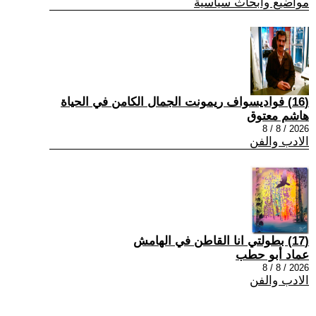
مواضيع وابحاث سياسية
(16) فواديسواف ريمونت الجمال الكامن في الحياة
هاشم معتوق
2026 / 8 / 8
الادب والفن
(17) بطولتي انا القاطن في الهامش
عماد أبو حطب
2026 / 8 / 8
الادب والفن