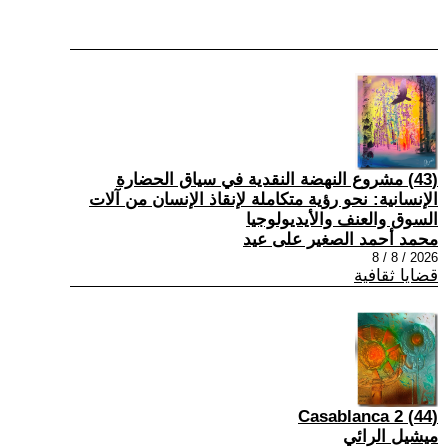
(43) مشروع النهضة النقدية في سياق الحضارة
الإنسانية: نحو رؤية متكاملة لإنقاذ الإنسان من آلات
السوق والعنف والأيديولوجيا
محمد أحمد الصغير على عيد
2026 / 8 / 8
قضايا ثقافية
(44) Casablanca 2
ميشيل الرائي