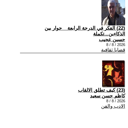
(22) الفكر في الدرجة الرابعة _ حوار بين
الذكاءين...تكملة
حسين عجيب
2026 / 8 / 8
قضايا ثقافية
(23) كيف تطلق الالقاب
كاظم حسن سعيد
2026 / 8 / 8
الادب والفن