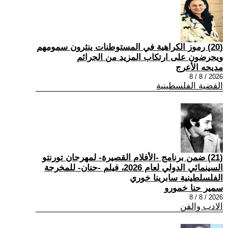
(20) رموز الكراهية في المستوطنات ينثرون سمومهم
ويحرضون على ارتكاب المزيد من الجرائم
مديحه الأعرج
2026 / 8 / 8
القضية الفلسطينية
(21) ضمن برنامج -الأفلام القصيرة- لمهرجان تورنتو
السينمائي الدولي لعام 2026، فيلم -حنان- للمخرجة
الفلسلطينية سابرينا خوري
سمير حنا خمورو
2026 / 8 / 8
الادب والفن