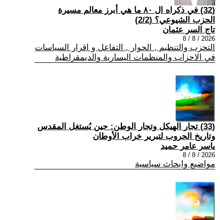
(32) في ذكراه ال ٨٠ ما هي أبرز معالم مسيرة
الحزب الشيوعي؟ (2/2)
تاج السر عثمان
2026 / 8 / 8
التحزب والتنظيم , الحوار , التفاعل و اقرار السياسات
في الاحزاب والمنظمات اليسارية والديمقراطية
(33) تجار الهيكل وتجار الوطن: حين يُستغل المقدس
وتاريخ الحروب لتبرير خراب الأوطان
ياسر عامر حميد
2026 / 8 / 8
مواضيع وابحاث سياسية