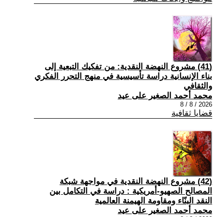
(41) مشروع النهضة النقدية: من تفكيك التبعية إلى
بناء الإنسانية دراسة تأسيسية في منهج التحرر الفكري
والثقافي
محمد أحمد الصغير على عيد
2026 / 8 / 8
قضايا ثقافية
(42) مشروع النهضة النقدية في مواجهة شبكة
المصالح الصهيو-أمريكية : دراسة في التكامل بين
النقد البنّاء ومقاومة الهيمنة العالمية
محمد أحمد الصغير على عيد