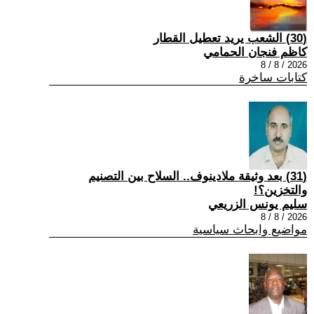
(30) الشعب يريد تعطيل القطار
كاظم فنجان الحمامي
2026 / 8 / 8
كتابات ساخرة
(31) بعد وثيقة ملادينوف.. السلاح بين التصنيم
والتخزين؟!
سليم يونس الزريعي
2026 / 8 / 8
مواضيع وابحاث سياسية