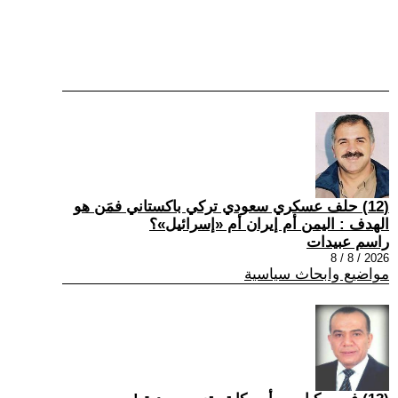
(12) حلف عسكري سعودي تركي باكستاني فمَن هو
الهدف : اليمن أم إيران أم «إسرائيل»؟
راسم عبيدات
2026 / 8 / 8
مواضيع وابحاث سياسية