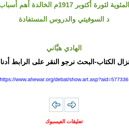
في الذكرى المئوية لثورة أكتوبر 1917م الخالد
د السوفيتي والدروس المستفادة
الهادي هبَّاني
نزال الكتاب-البحث نرجو النقر على الرابط أدنا
https://www.ahewar.org/debat/show.art.asp?aid=577336
تعليقات الفيسبوك