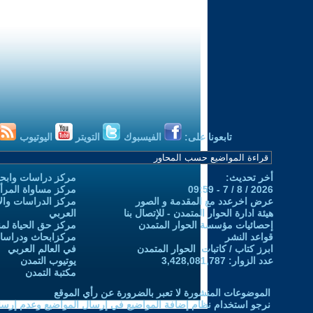
تابعونا على:
الفيسبوك
التويتر
اليوتيوب
أخر تحديث:
مركز دراسات وابحا
2026 / 8 / 7 - 09:59
مركز مساواة المرأ
عرض اخرعدد مع المقدمة و الصور
مركز الدراسات والاب
هيئة ادارة الحوار المتمدن - للإتصال بنا
العربي
إحصائيات مؤسسة الحوار المتمدن
مركز حق الحياة لمن
قواعد النشر
مركزابحاث ودراسات 
ابرز كتاب / كاتبات الحوار المتمدن
في العالم العربي
عدد الزوار: 3,428,081,787
يوتيوب التمدن
مكتبة التمدن
الموضوعات المنشورة لا تعبر بالضرورة عن رأي الموقع
نرجو استخدام نظام إضافة المواضيع في إرسال المواضيع وعدم إرساله