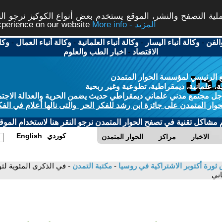
ة التصفح والنشر، الموقع يستخدم بعض أنواع الكوكيز نرجو النق
More info - المزيد
experience on our website
الفن
-
وكالة أنباء اليسار
-
وكالة أنباء العلمانية
-
وكالة أنباء العمال
-
وكا
الاقتصاد
-
اخبار الطب والعلوم
 الرئيسي لمؤسسة الحوار المتمدن
، علمانية، ديمقراطية، تطوعية وغير ربحية
ل مجتمع مدني علماني ديمقراطي حديث يضمن الحرية والعدالة الاجتم
حوار المتمدن على جائزة ابن رشد للفكر الحر والتى نالها أعلام في الفك
م مشاكل تقنية في تصفح الحوار المتمدن نرجو النقر هنا لاستخدام الموقع
كوردي
English
الاخبار
مراكز
الحوار المتمدن
 ثورة أكتوبر الاشتراكية في روسيا
-
مكتبة التمدن
اني