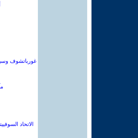
أ
غورباتشوف وسيرور
مآ