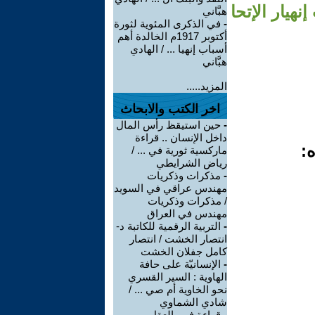
ة أهم أسباب إنهيار الإتحا
هبَّاني
-
في الذكرى المئوية لثورة
أكتوبر 1917م الخالدة أهم
أسباب إنهيا ... / الهادي
هبَّاني
المزيد.....
اخر الكتب والابحاث
-
حين استيقظ رأس المال
داخل الإنسان .. قراءة
ه:
ماركسية ثورية في ... /
رياض الشرايطي
-
مذكرات وذكريات
مهندس عراقي في السويد
/ مذكرات وذكريات
مهندس في العراق
-
التربية الرقمية للكاتبة د-
انتصار الخشت / انتصار
كامل جفلان الخشت
-
الإنسانيّة على حافة
الهاوية : السير القسري
نحو الخاوية أم صي ... /
شادي الشماوي
-
قراءة في -العقل