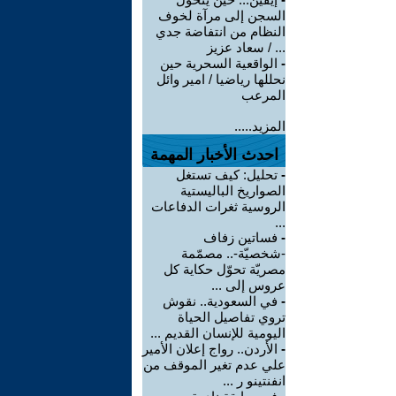
السجن إلى مرآة لخوف
النظام من انتفاضة جدي
... / سعاد عزيز
-
الواقعية السحرية حين
نحللها رياضيا / امير وائل
المرعب
المزيد.....
احدث الأخبار المهمة
-
تحليل: كيف تستغل
الصواريخ الباليستية
الروسية ثغرات الدفاعات
...
-
فساتين زفاف
-شخصيّة-.. مصمّمة
مصريّة تحوّل حكاية كل
عروس إلى ...
-
في السعودية.. نقوش
تروي تفاصيل الحياة
اليومية للإنسان القديم ...
-
الأردن.. رواج إعلان الأمير
علي عدم تغير الموقف من
انفنتينو ر ...