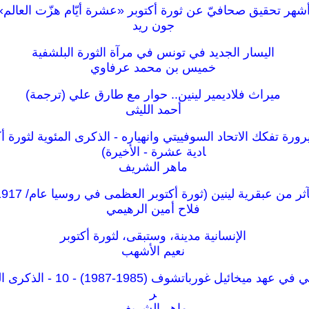
شهر تحقيق صحافيّ عن ثورة أكتوبر «عشرة أيّام هزّت العالم»
جون ريد
اليسار الجديد في تونس في مرآة الثورة البلشفية
خميس بن محمد عرفاوي
ميراث فلاديمير لينين.. حوار مع طارق علي (ترجمة)
أحمد الليثى
ة تفكك الاتحاد السوفييتي وانهياره - الذكرى المئوية لثورة أك
ادية عشرة - الأخيرة)
ماهر الشريف
ثر من عبقرية لينين (ثورة أكتوبر العظمى في روسيا عام/ 1917)
فلاح أمين الرهيمي
اﻹنسانية مدينة، وستبقى، لثورة أكتوبر
نعيم الأشهب
الاتحاد السوفييتي في عهد ميخائيل غو
ر
ماهر الشريف