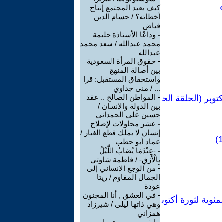
كيف يعيد المجتمع إنتاج
أخطائه؟ / حسام الدين
فياض
-
وداعًا الأستاذة حليمة
محمد عبدالله / سعد محمد
عبدالله
-
حقوق المرأة السعودية
بين أصالة المنهج
واستحقاق المستقبل: قرا
... / منى جداوي
-
المواطن الصالح .. عقد
توبر (الحلقة الح
بين الدولة والإنسان /
حسين علي الحمداني
-
عشر محاولات لإصلاح
إنسان لا يملك قطع الغيار /
عماد أبو حطب
-
-عِنْدَمَا يُصَابُ اللَّيْلُ
بِالْأَرَقِ- / فاطمة شاوتي
-
من الوجع الإنساني إلى
الجمال المقاوم / ريتا
عودة
-
في العشق , أنا المجنون
رباتشوف (1985-1987) - 10 - الذكرى المئوية لثورة أكتوب
وهي ذاتها ليلى / شيرزاد
همزاني
-
إيفين... حين يتحول