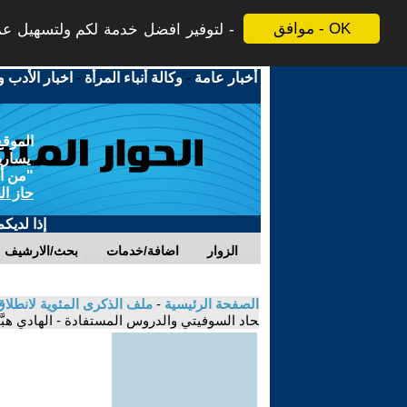
موافق - OK
لتوفير افضل خدمة لكم ولتسهيل عملي
أخبار عامة
-
وكالة أنباء المرأة
-
اخبار الأدب و
الموقع
يسارية
"من أج
حاز ال
إذا لديك
الزوار
اضافة/خدمات
بحث/الارشيف
الصفحة الرئيسية
-
ملف الذكرى المئوية لانطلاق
حاد السوفيتي والدروس المستفادة - الهادي هبَّ