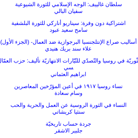
سلطان غالييف: الوجه الإسلامي للثورة الشيوعية
سفيان البالي
اشتراكية دون وفرة: سيناريو أناركي للثورة البلشفية
سامح سعيد عبود
أساليب صراع الإنتلجنسيا البرجوازية ضد العمال- (الجزء الأول)
علاء سند بريك هنيدي
ريّة في روسيا والتّصدّي للتّيّارات الانتهازيّة تأليف: حزب العمّا
سي
ابراهيم العثماني
نساء روسيا ١٩١٧ في أعين المؤرّخين المعاصرين
وسام سعادة
النساء في الثورة الروسية عن العمل والحرية والحب
سنثيا كريشاتي
جردة حساب تاريخيّة
جلبير الاشقر