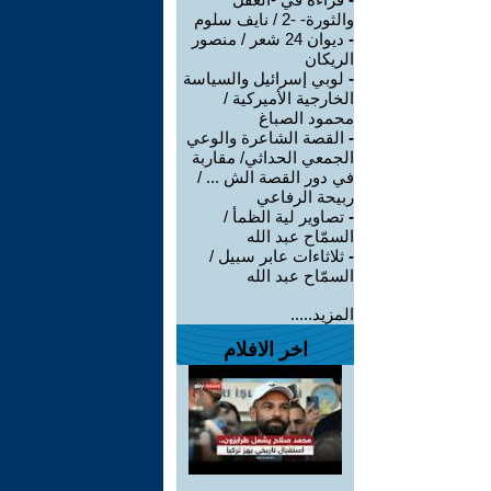
والثورة- -2 / نايف سلوم
-
ديوان 24 شعر / منصور
الريكان
-
لوبي إسرائيل والسياسة
الخارجية الأميركية /
محمود الصباغ
-
القصة الشاعرة والوعي
الجمعي الحداثي/ مقاربة
في دور القصة الش ... /
ربيحة الرفاعي
-
تصاوير لية الظمأ /
السمّاح عبد الله
-
ثلاثاءات عابر سبيل /
السمّاح عبد الله
المزيد.....
اخر الافلام