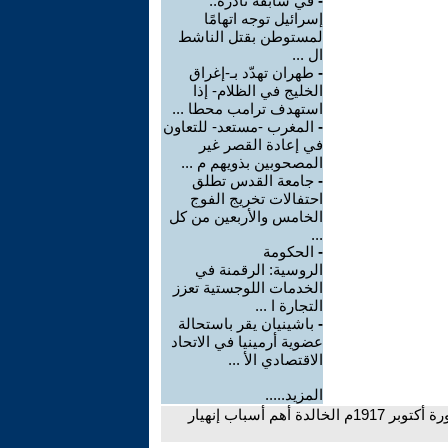
-
في سابقة نادرة..
إسرائيل توجه اتهامًا
لمستوطن بقتل الناشط
ال ...
-
طهران تهدّد بـ-إغراق
الخليج في الظلام- إذا
استهدف ترامب محطا ...
-
المغرب -مستعد- للتعاون
في إعادة القصر غير
المصحوبين بذويهم م ...
-
جامعة القدس تطلق
احتفالات تخريج الفوج
الخامس والأربعين من كل
...
-
الحكومة
الروسية: الرقمنة في
الخدمات اللوجستية تعزز
التجارة ا ...
-
باشينيان يقر باستحالة
عضوية أرمينيا في الاتحاد
الاقتصادي الأ ...
المزيد.....
- في الذكرى المئوية لثورة أكتوبر 1917م الخالدة أهم أسباب إنهيار