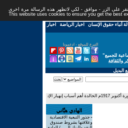
ر على الزر - موافق - لكي لاتظهر هذه الرسالة مرة اخرى -
This website uses cookies to ensure you get the best 
لة أنباء حقوق الإنسان
-
اخبار الرياضة
-
اخبار
التبرع للموقع - ادعمونا
اعية للجميع
"
ر والثقافة
 البديل
- في الذكرى المئوية لثورة أكتوبر 1917م الخالدة أهم أسباب إنهيار الإت
الهادي هبَّاني
-
جذور التبعية الاقتصادية
وعلاقتها بشروط صندوق
النقد والبنك ال ... / الهادي