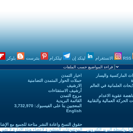
RSS
الانستغرام
لينكد إن
تيلكرام
بنترست
بلوكر
ث الماركسية واليسار
اخبار التمدن
ة
حملات الحوار المتمدن التضامنية
حاث العلمانية في العالم
الارشيف
أرشيف الاستفتاءات
اهضة عقوبة الاعدام
مروج التمدن
الحركة العمالية والنقابية
القائمة البريدية
المعجبين بنا على الفيسبوك: 3,732,970
English
حقوق النسخ واعادة النشر متاحة للجميع مع الإشا
ا بواسطة البريد الكتروني
الموضوعات المنشورة لاعضاء هيئة الادارة لا تعبر