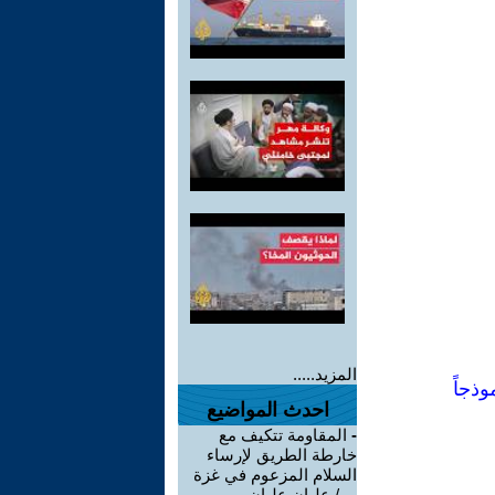
المزيد.....
وذجاً
احدث المواضيع
-
المقاومة تتكيف مع
خارطة الطريق لإرساء
السلام المزعوم في غزة
... / عليان عليان