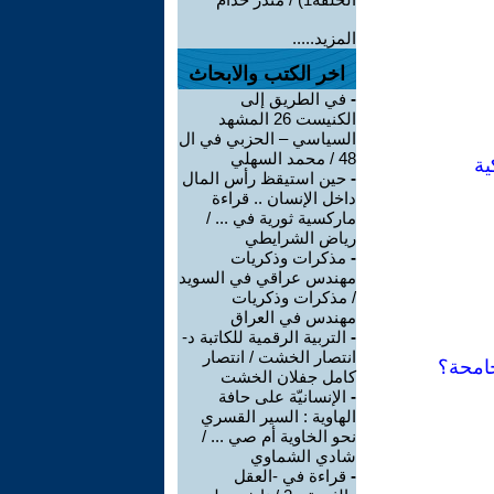
المزيد.....
اخر الكتب والابحاث
-
في الطريق إلى
الكنيست 26 المشهد
السياسي – الحزبي في ال
48 / محمد السهلي
ية
-
حين استيقظ رأس المال
داخل الإنسان .. قراءة
ماركسية ثورية في ... /
رياض الشرايطي
-
مذكرات وذكريات
مهندس عراقي في السويد
/ مذكرات وذكريات
مهندس في العراق
-
التربية الرقمية للكاتبة د-
انتصار الخشت / انتصار
جامحة؟
كامل جفلان الخشت
-
الإنسانيّة على حافة
الهاوية : السير القسري
نحو الخاوية أم صي ... /
شادي الشماوي
-
قراءة في -العقل