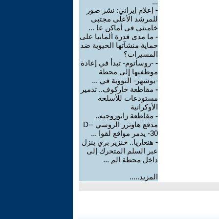
...
-
إعلام إيراني: نشر صور
للمرشد الأعلى مجتبى
خامنئي في أماكن عا ...
-
ما مدى قدرة ألمانيا على
حماية منشآتها الحيوية ضد
المسيرات؟
-
-روساتوم- تبدأ في إعادة
موظفيها إلى محطة
-بوشهر- النووية في ...
-
مقاطعة خاركوف.. تدمير
مستودعات للأسلحة
الأوكرانية
-
مقاطعة زابوروجيه..
مدفع هاوتزر الروسي -D-
30- يدمر مواقع لقوا ...
-
هنغاريا.. خنزير بري ينزل
عبر السلم المتحرك إلى
داخل محطة الم ...
المزيد.....