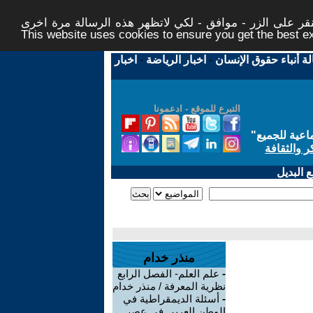
ر على الزر - موافق - لكي لاتظهر هذه الرسالة مرة اخرى -
This website uses cookies to ensure you get the best 
لة أنباء حقوق الإنسان
-
اخبار الرياضة
-
اخبار
التبرع للموقع - ادعمونا
اعية للجميع
"
ر والثقافة
 البديل
منذر خدام
-
علم العلم- الفصل الرابع
نظرية المعرفة / منذر خدام
-
أسئلة الديمقراطية في
الوطن العربي في عصر