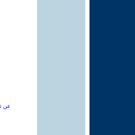
عن ثق