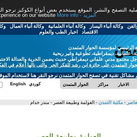
ة التصفح والنشر، الموقع يستخدم بعض أنواع الكوكيز نرجو النق
More info - المزيد
experience on our website
الفن
-
وكالة أنباء اليسار
-
وكالة أنباء العلمانية
-
وكالة أنباء العمال
-
وكا
الاقتصاد
-
اخبار الطب والعلوم
 الرئيسي لمؤسسة الحوار المتمدن
، علمانية، ديمقراطية، تطوعية وغير ربحية
ل مجتمع مدني علماني ديمقراطي حديث يضمن الحرية والعدالة الاجتم
حوار المتمدن على جائزة ابن رشد للفكر الحر والتى نالها أعلام في الفك
م مشاكل تقنية في تصفح الحوار المتمدن نرجو النقر هنا لاستخدام الموقع
كوردي
English
الاخبار
مراكز
الحوار المتمدن
معاصر
-
مكتبة التمدن
- العولمة وطبيعة العصر - منذر خدام
العولمة وطبيعة العصر