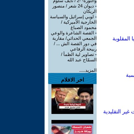
والثورة- -2 / نايف سلوم
-
ديوان 24 شعر / منصور
الريكان
-
لوبي إسرائيل والسياسة
الخارجية الأميركية /
محمود الصباغ
-
القصة الشاعرة والوعي
ا المقلوبة
الجمعي الحداثي/ مقاربة
في دور القصة الش ... /
ربيحة الرفاعي
-
تصاوير لية الظمأ /
السمّاح عبد الله
المزيد.....
سبة
اخر الافلام
غير التقليدية