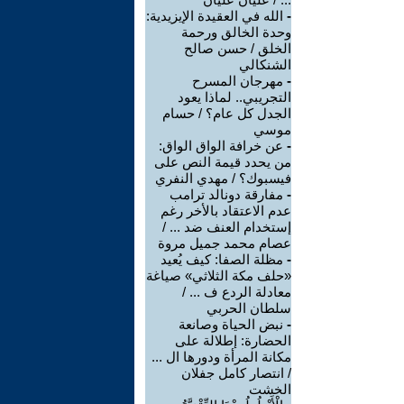
-
الله في العقيدة الإيزيدية:
وحدة الخالق ورحمة
الخلق / حسن صالح
الشنكالي
-
مهرجان المسرح
التجريبي.. لماذا يعود
الجدل كل عام؟ / حسام
موسي
-
عن خرافة الواق الواق:
من يحدد قيمة النص على
فيسبوك؟ / مهدي النفري
-
مفارقة دونالد ترامب
عدم الاعتقاد بالأخر رغم
إستخدام العنف ضد ... /
عصام محمد جميل مروة
-
مظلة الصفا: كيف يُعيد
«حلف مكة الثلاثي» صياغة
معادلة الردع ف ... /
سلطان الحربي
-
نبض الحياة وصانعة
الحضارة: إطلالة على
مكانة المرأة ودورها ال ...
/ انتصار كامل جفلان
الخشت