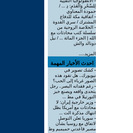
-
الْأَنْطُولُوجْيَا التِّقْنِيَّةُ
لِلسِّحْرِ وَالْعَدَمِ: دِ ... /
حمودة المعناوي
-
اتفاقية مكة للدفاع
المشترك / سري القدوة
-
الخلاصة الروحية من
سلسلة كتب محادثات مع
الله | الجزء المائة ... / نيل
دونالد والش
المزيد.....
احدث الأخبار المهمة
-
كشك تصوير في
نيويورك.. هل تقود هذه
الصور غرباء إلى الحب؟
-
رغم فقدانه البصر.. رجل
يتحدى واقعه ويصنع خبز
التورتيلا في مط ...
-
وزير خارجية إيران: لا
محادثات مع أمريكا بظل
انتهاك مذكرة الت ...
-
سوريا تعلن التوصل
لاتفاق مع روسيا بشأن
مصير قاعدتي حميميم وط