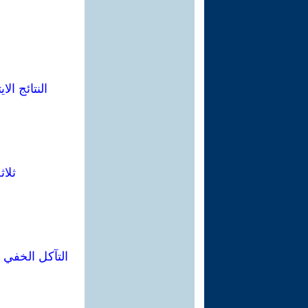
النتائج ال
ثلاث
التآكل الخفي ل