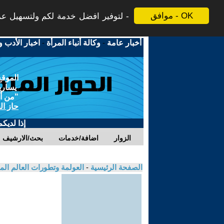
موافق - OK
لتوفير افضل خدمة لكم ولتسهيل عملي
أخبار عامة
-
وكالة أنباء المرأة
-
اخبار الأدب و
الموقع
يسارية
"من أج
حاز ال
إذا لديك
الزوار
اضافة/خدمات
بحث/الارشيف
الصفحة الرئيسية
-
العولمة وتطورات العالم ال