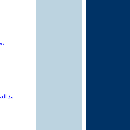
تح
نبذ الع