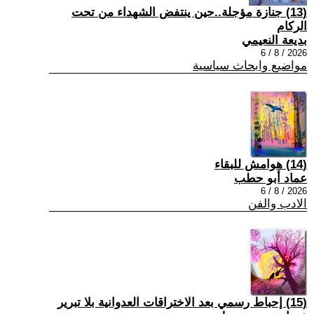
(13) جنازة مؤجلة..حين ينتفض الشهداء من تحت
الركام
بديعة النعيمي
2026 / 8 / 6
مواضيع وابحاث سياسية
(14) هوامش للبقاء
عماد أبو حطب
2026 / 8 / 6
الادب والفن
(15) إحباط رسمي بعد الاختراقات العدوانية بلا تبرير