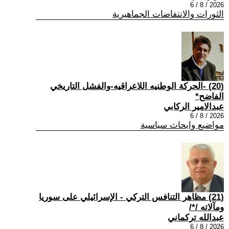
2026 / 8 / 6
الثورات والانتفاضات الجماهيرية
(20) -الحركة الوطنيه اللاعراقيه-والفشل التاريخي
الفاضح*
عبدالامير الركابي
2026 / 8 / 6
مواضيع وابحاث سياسية
(21) مظاهر التنافس التركي - الإسرائيلي على سوريا
ومآلاته /*/
عبدالله تركماني
2026 / 8 / 6