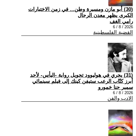
(30) أبو مازن ومسيرة وطن... في زمن الاختبارات
الكبرى يظهر معدن الرجال
رامي الغف
2026 / 8 / 6
القضية الفلسطينية
(31) يجري في هوليوود تحويل رواية -اليأس- لأحد
أبرز كتّاب الرعب ستيفن كينك إلى فيلم سينمائي
سمير حنا خمورو
2026 / 8 / 6
الادب والفن