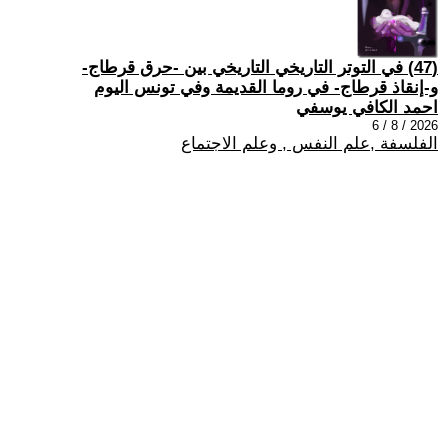
(47) في التوتر التاريخي التاريخي بين -حرق قرطاج-
و-إنقاذ قرطاج- في روما القديمة وفي تونس اليوم
احمد الكافي يوسفي
2026 / 8 / 6
الفلسفة ,علم النفس , وعلم الاجتماع