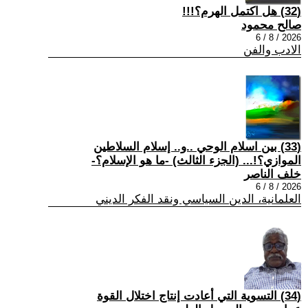
(32) هل اكتمل الهرم؟!!!
صالح محمود
2026 / 8 / 6
الادب والفن
(33) بين اسلام الوحي ..و.. إسلام السلاطين
الموازي؟!... (الجزء الثالث) -ما هو الإسلام؟-
خلف الناصر
2026 / 8 / 6
العلمانية، الدين السياسي ونقد الفكر الديني
(34) التسوية التي أعادت إنتاج اختلال القوة