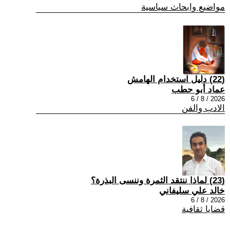
مواضيع وابحاث سياسية
(22) دليل استخدام الهامش
عماد أبو حطب
2026 / 8 / 6
الادب والفن
(23) لماذا ننتقد الثمرة وننسى البذرة؟
خالد علي سليفاني
2026 / 8 / 6
قضايا ثقافية