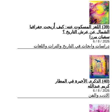
(39) اللغز المسكوت عنه: كيف أُزيحت جغرافيا
الشمال عن عرش التاريخ ؟
سفيان مرزا
2026 / 8 / 6
دراسات وابحاث في التاريخ والتراث واللغات
(40) الذكرى الأخيرة في المطار
كريم عبدالله
2026 / 8 / 6
الادب والفن