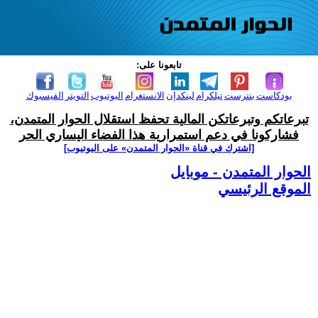
تابعونا على:
بودكاست
بنترست
تيلكرام
لينكدإن
الانستغرام
اليوتيوب
التويتر
الفيسبوك
تبرعاتكم وتبرعاتكن المالية تحفظ استقلال الحوار المتمدن،
فشاركونا في دعم استمرارية هذا الفضاء اليساري الحر
[اشترك في قناة ‫«الحوار المتمدن» على اليوتيوب]
الحوار المتمدن - موبايل
الموقع الرئيسي