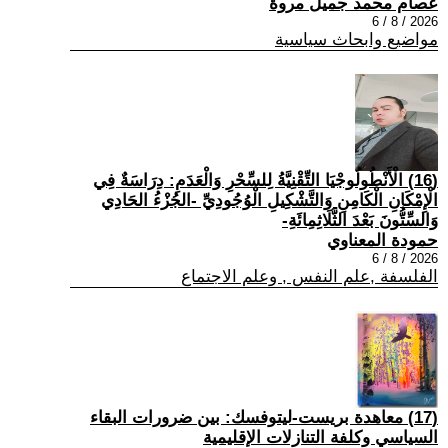
عصام محمد جميل مروة
2026 / 8 / 6
مواضيع وابحاث سياسية
(16) الْأَنْطُولُوجْيَا التِّقْنِيَّةُ لِلسِّحْرِ وَالْعَدَمِ: دِرَاسَةٌ فِي
الْإِمْكَانِ الْكَامِنِ وَالتَّشْكِيلِ الْوُجُودِيِّ -الجُزْءُ الحَادِي
وَالسِّتُّونَ بَعْدَ الثَّلَاثِمِائَةِ-
حمودة المعناوي
2026 / 8 / 6
الفلسفة ,علم النفس , وعلم الاجتماع
(17) معاهدة بريست-ليتوفسك: بين ضرورات البقاء
السياسي وكلفة التنازلات الإقليمية