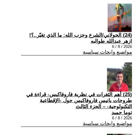
(24) الجولاني/الشرع وحزب الله: ما الذي تغيّر..؟!
ازهر عبدالله طوالبه
2026 / 8 / 6
مواضيع وابحاث سياسية
(25) أهم الثغرات في نظرية فاروفاكيس- قراءة في
طروحات يانيس فاروفاكيس حول -الإقطاعية
التكنولوجية- – الجزء الثالث
توما حميد
2026 / 8 / 6
مواضيع وابحاث سياسية