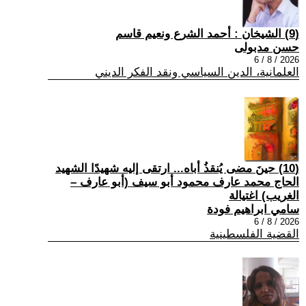
(9) الشيخان : أحمد الشرع ونعيم قاسم
حسن مدبولى
2026 / 8 / 6
العلمانية، الدين السياسي ونقد الفكر الديني
(10) حينَ مضى يُنقذُ أباه... ارتقى إليه شهيدًا الشهيد
الحاج محمد عارف محمود أبو سيف (أبو عارف –
الغريب) اغتيالة
سامي ابراهيم فودة
2026 / 8 / 6
القضية الفلسطينية