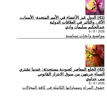
(41) الدول غير الأعضاء في الأمم المتحدة- الأسباب،
الآثار، والتأثير في العلاقات الدولية
عبدالحكيم سليمان وادي
2026 / 8 / 6
مواضيع وابحاث سياسية
(42) الخلع المعاصر كعبودية مستحدثة: عندما تشتري
النساء حريتهن من سوق الابتزاز القانوني
منى جداوي
2026 / 8 / 6
حقوق المراة ومساواتها الكاملة في كافة المجالات