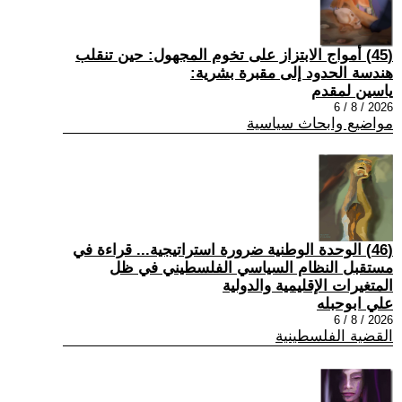
(45) أمواج الابتزاز على تخوم المجهول: حين تنقلب
هندسة الحدود إلى مقبرة بشرية:
ياسين لمقدم
2026 / 8 / 6
مواضيع وابحاث سياسية
(46) الوحدة الوطنية ضرورة استراتيجية... قراءة في
مستقبل النظام السياسي الفلسطيني في ظل
المتغيرات الإقليمية والدولية
علي ابوحبله
2026 / 8 / 6
القضية الفلسطينية