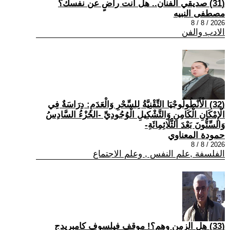
(31) صديقي الفنان.. هل أنت راضٍ عن نفسك؟
مصطفى النبيه
2026 / 8 / 8
الادب والفن
(32) الْأَنْطُولُوجْيَا التِّقْنِيَّةُ لِلسِّحْرِ وَالْعَدَمِ: دِرَاسَةٌ فِي
الْإِمْكَانِ الْكَامِنِ وَالتَّشْكِيلِ الْوُجُودِيِّ -الجُزْءُ السَّادِسُ
وَالسِّتُّونَ بَعْدَ الثَّلَاثِمِائَةِ-
حمودة المعناوي
2026 / 8 / 8
الفلسفة ,علم النفس , وعلم الاجتماع
(33) هل الزمن وهم؟! موقف فيلسوف كامبريدج