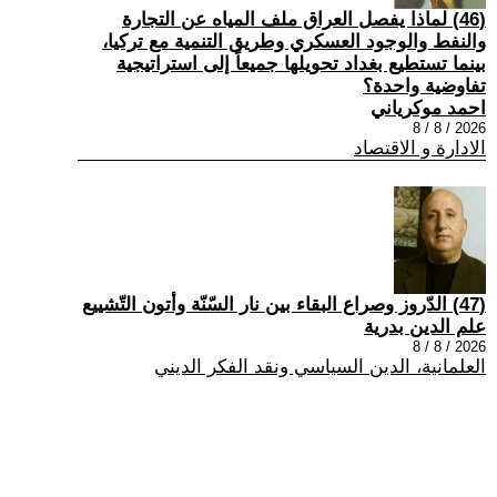
(46) لماذا يفصل العراق ملف المياه عن التجارة
والنفط والوجود العسكري وطريق التنمية مع تركيا،
بينما تستطيع بغداد تحويلها جميعاً إلى استراتيجية
تفاوضية واحدة؟
احمد موكرياني
2026 / 8 / 8
الادارة و الاقتصاد
(47) الدّروز وصراع البقاء بين نار السّنّة وأتون التّشييع
علم الدين بدرية
2026 / 8 / 8
العلمانية، الدين السياسي ونقد الفكر الديني