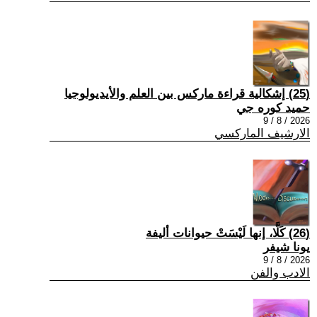
(25) إشكالية قراءة ماركس بين العلم والأيديولوجيا
حميد كوره جي
2026 / 8 / 9
الارشيف الماركسي
(26) كَلَّا، إنها لَيْسَتْ حيوانات أليفة
يونا شيفر
2026 / 8 / 9
الادب والفن