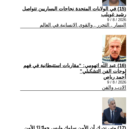
(15) في الولايات المتحدة نجاحات اليساريين تتواصل
رشيد غويلب
2026 / 8 / 9
اليسار , التحرر , والقوى الانسانية في العالم
(16) عبد الله اتهومي: “مقاربات استتبطانية في فهم
لوحات الفن التشكيلي”
أحمد رباص
2026 / 8 / 9
الادب والفن
(17) متى ندرك أن الأمن سلوك وليس جهازًا؟ الأمن