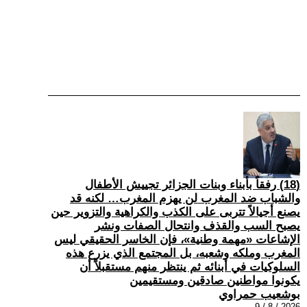
(18) رفقاً بأبناء وبنات الجزائر تجييش الأطفال
والشباب ضد المغرب لن يهزم المغرب… لكنه قد
يصنع أجيالاً تتربى على الكذب والكراهية والتزوير حين
يصبح السب والقذف وانتحال الصفات ونشر
الإشاعات «مهمة وطنية»، فإن الخاسر الحقيقي ليس
المغرب وملكه وشعبه، بل المجتمع الذي يزرع هذه
السلوكيات في أبنائه ثم ينتظر منهم مستقبلاً أن
يكونوا مواطنين صادقين ومستقيمين
بوشعيب حمراوي
2026 / 8 / 9