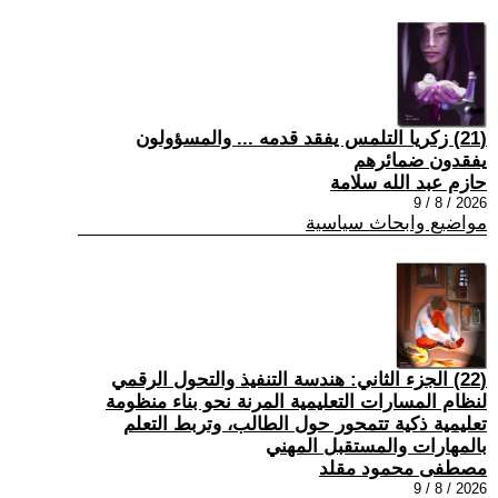
(21) زكريا التلمس يفقد قدمه ... والمسؤولون
يفقدون ضمائرهم
حازم عبد الله سلامة
2026 / 8 / 9
مواضيع وابحاث سياسية
(22) الجزء الثاني: هندسة التنفيذ والتحول الرقمي
لنظام المسارات التعليمية المرنة نحو بناء منظومة
تعليمية ذكية تتمحور حول الطالب، وتربط التعلم
بالمهارات والمستقبل المهني
مصطفى محمود مقلد
2026 / 8 / 9