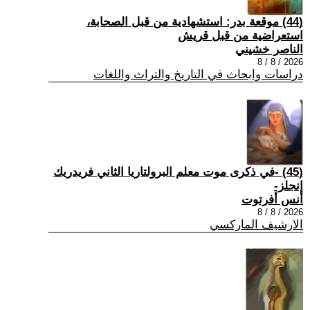
(44) موقعة بدر: استشهادية من قبل الصحابة،
استعراضية من قبل قريش
الناصر خشيني
2026 / 8 / 8
دراسات وابحاث في التاريخ والتراث واللغات
(45) -في ذكرى موت معلم البرولتاريا الثاني فريدريك
إنجلز-
أنس أفرتوت
2026 / 8 / 8
الارشيف الماركسي