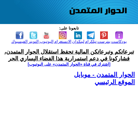
تابعونا على:
بودكاست
بنترست
تيلكرام
لينكدإن
الانستغرام
اليوتيوب
التويتر
الفيسبوك
تبرعاتكم وتبرعاتكن المالية تحفظ استقلال الحوار المتمدن،
فشاركونا في دعم استمرارية هذا الفضاء اليساري الحر
[اشترك في قناة ‫«الحوار المتمدن» على اليوتيوب]
الحوار المتمدن - موبايل
الموقع الرئيسي