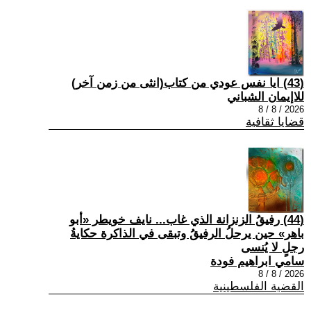
(43) ايا نفس عودي من كتاب(انثى من زمن آخر)
للاإيمان الشباني
2026 / 8 / 8
قضايا ثقافية
(44) رفيقُ الزنزانة الذي غاب... نايف خويطر «أبو
باهر» حين يرحلُ الرفيقُ وتبقى في الذاكرة حكايةُ
رجلٍ لا يُنسى
سامي ابراهيم فودة
2026 / 8 / 8
القضية الفلسطينية