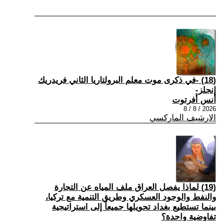
(18) -في ذكرى موت معلم البرولتاريا الثاني فريدريك
إنجلز-
أنس أفرتوت
2026 / 8 / 8
الارشيف الماركسي
(19) لماذا يفصل العراق ملف المياه عن التجارة
والنفط والوجود العسكري وطريق التنمية مع تركيا،
بينما تستطيع بغداد تحويلها جميعاً إلى استراتيجية
تفاوضية واحدة؟