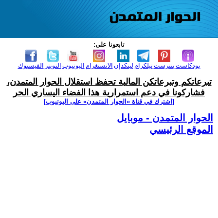
تابعونا على:
بودكاست
بنترست
تيلكرام
لينكدإن
الانستغرام
اليوتيوب
التويتر
الفيسبوك
تبرعاتكم وتبرعاتكن المالية تحفظ استقلال الحوار المتمدن،
فشاركونا في دعم استمرارية هذا الفضاء اليساري الحر
[اشترك في قناة ‫«الحوار المتمدن» على اليوتيوب]
الحوار المتمدن - موبايل
الموقع الرئيسي