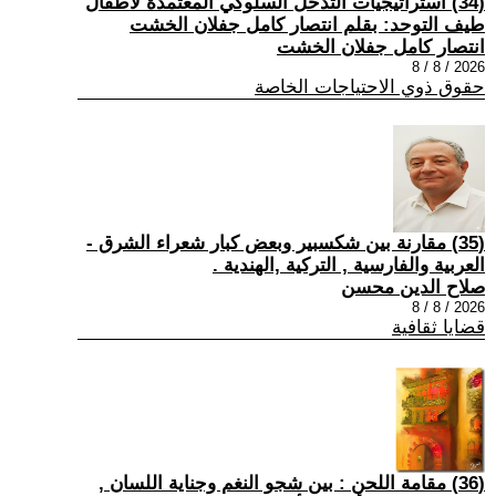
(34) استراتيجيات التدخل السلوكي المعتمدة لأطفال
طيف التوحد: بقلم انتصار كامل جفلان الخشت
انتصار كامل جفلان الخشت
2026 / 8 / 8
حقوق ذوي الاحتياجات الخاصة
(35) مقارنة بين شكسبير وبعض كبار شعراء الشرق -
العربية والفارسية , التركية ,الهندية .
صلاح الدين محسن
2026 / 8 / 8
قضايا ثقافية
(36) مقامة اللحن : بين شجو النغم وجناية اللسان ,