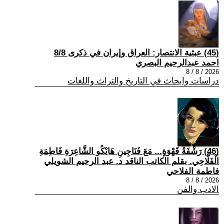
(45) عبثية الانتصار: العراق وإيران في ذكرى 8/8
احمد عبدالرحيم البصري
2026 / 8 / 8
دراسات وابحاث في التاريخ والتراث واللغات
(46) رَشْفَةُ قَهْوَةٍ... مَعَ فَنَاجِينِ هَايْكُو الشَّاعِرَةِ فَاطِمَةِ
الْفَلَّاحِي. بقلم الكاتب الناقد د. عبد الرحيم الشويلي
فاطمة الفلاحي
2026 / 8 / 8
الادب والفن