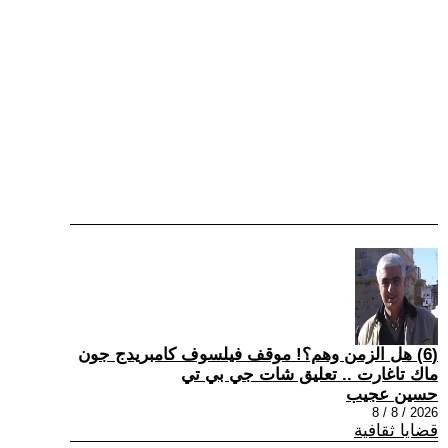
(6) هل الزمن وهم؟! موقف فيلسوف كامبريدج جون
ماك تاغارت .. تعليق شات جي بي تي
حسين عجيب
2026 / 8 / 8
قضايا ثقافية