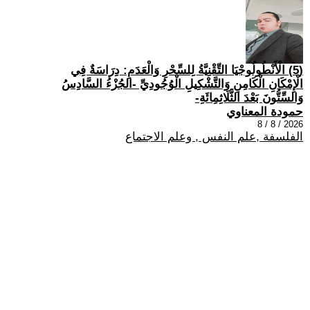
(5) الْأَنْطُولُوجْيَا التِّقْنِيَّةُ لِلسِّحْرِ وَالْعَدَمِ: دِرَاسَةٌ فِي
الْإِمْكَانِ الْكَامِنِ وَالتَّشْكِيلِ الْوُجُودِيِّ -الجُزْءُ السَّادِسُ
وَالسِّتُّونَ بَعْدَ الثَّلَاثِمِائَةِ-
حمودة المعناوي
2026 / 8 / 8
الفلسفة ,علم النفس , وعلم الاجتماع