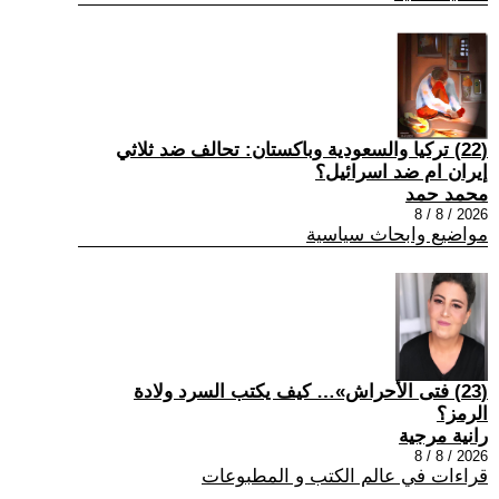
(22) تركيا والسعودية وباكستان: تحالف ضد ثلاثي
إيران ام ضد اسرائيل؟
محمد حمد
2026 / 8 / 8
مواضيع وابحاث سياسية
(23) فتى الأحراش»… كيف يكتب السرد ولادة
الرمز؟
رانية مرجية
2026 / 8 / 8
قراءات في عالم الكتب و المطبوعات