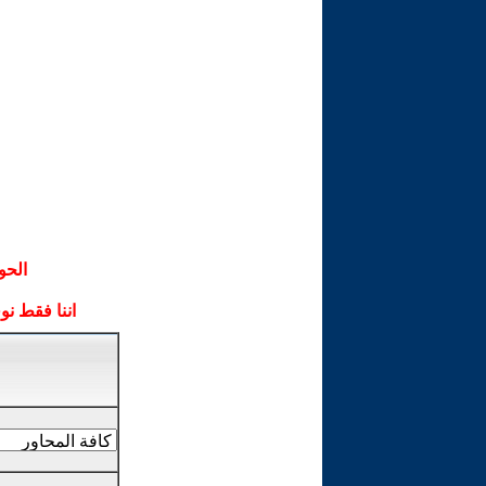
الحو
اننا فقط ن