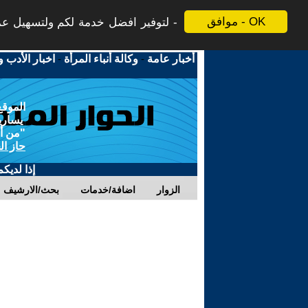
موافق - OK
لتوفير افضل خدمة لكم ولتسهيل عملي
أخبار عامة
-
وكالة أنباء المرأة
-
اخبار الأدب و
الموقع
يسارية
"من أج
حاز ال
إذا لديك
الزوار
اضافة/خدمات
بحث/الارشيف