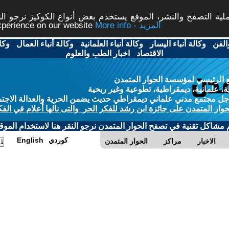
ة التصفح والنشر، الموقع يستخدم بعض أنواع الكوكيز نرجو النق
More info - المزيد
experience on our website
الفن
-
وكالة أنباء اليسار
-
وكالة أنباء العلمانية
-
وكالة أنباء العمال
-
وكا
الاقتصاد
-
اخبار الطب والعلوم
 الرئيسي لمؤسسة الحوار المتمدن
، علمانية، ديمقراطية، تطوعية وغير ربحية
ل مجتمع مدني علماني ديمقراطي حديث يضمن الحرية والعدالة الاجتم
حوار المتمدن على جائزة ابن رشد للفكر الحر والتى نالها أعلام في الفك
م مشاكل تقنية في تصفح الحوار المتمدن نرجو النقر هنا لاستخدام الموقع
كوردي
English
الاخبار
مراكز
الحوار المتمدن