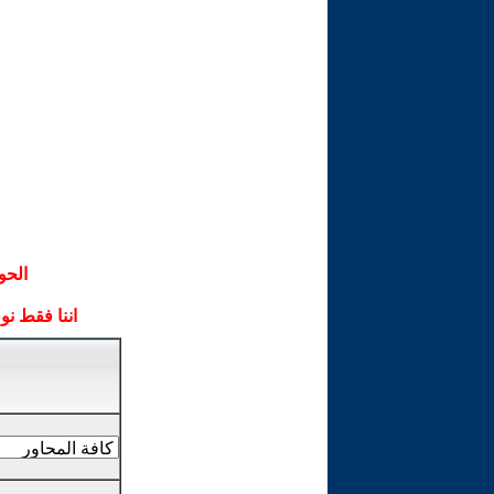
الحو
اننا فقط ن