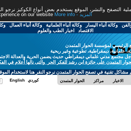
ة التصفح والنشر، الموقع يستخدم بعض أنواع الكوكيز نرجو النق
More info - المزيد
experience on our website
الفن
-
وكالة أنباء اليسار
-
وكالة أنباء العلمانية
-
وكالة أنباء العمال
-
وكا
الاقتصاد
-
اخبار الطب والعلوم
 الرئيسي لمؤسسة الحوار المتمدن
، علمانية، ديمقراطية، تطوعية وغير ربحية
ل مجتمع مدني علماني ديمقراطي حديث يضمن الحرية والعدالة الاجتم
حوار المتمدن على جائزة ابن رشد للفكر الحر والتى نالها أعلام في الفك
م مشاكل تقنية في تصفح الحوار المتمدن نرجو النقر هنا لاستخدام الموقع
كوردي
English
الاخبار
مراكز
الحوار المتمدن