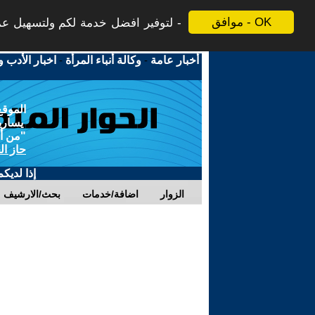
موافق - OK
لتوفير افضل خدمة لكم ولتسهيل عملي
أخبار عامة
-
وكالة أنباء المرأة
-
اخبار الأدب و
الموقع
يسارية
"من أج
حاز ال
إذا لديك
الزوار
اضافة/خدمات
بحث/الارشيف