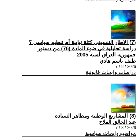
(7) الاطار التنسيقي كتلة نيابية أم تنظيم سياسي ؟
دراسة تحليلية في ضوء المادة (76) من دستور
جمهورية العراق لسنة 2005
طيف باسم هادي
2026 / 8 / 7
دراسات وابحاث قانونية
(8) المشاريع الوطنية ومظاهر السيادة
عبد الخالق الفلاح
2026 / 8 / 7
مواضيع وابحاث سياسية