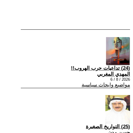
(24) تداعيات حرب الهروب!!
المهدي المغربي
2026 / 8 / 6
مواضيع وابحاث سياسية
(25) التواريخ الصغيرة
حسن مدن