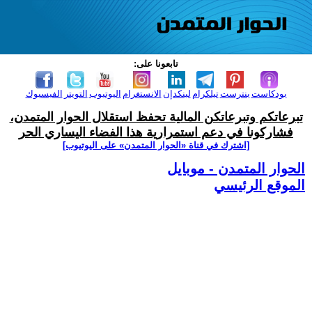
تابعونا على:
بودكاست
بنترست
تيلكرام
لينكدإن
الانستغرام
اليوتيوب
التويتر
الفيسبوك
تبرعاتكم وتبرعاتكن المالية تحفظ استقلال الحوار المتمدن،
فشاركونا في دعم استمرارية هذا الفضاء اليساري الحر
[اشترك في قناة ‫«الحوار المتمدن» على اليوتيوب]
الحوار المتمدن - موبايل
الموقع الرئيسي