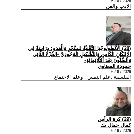
2026 / 8 / 6
الادب والفن
(28) الْأَنْطُولُوجْيَا التِّقْنِيَّةُ لِلسِّحْرِ وَالْعَدَمِ: دِرَاسَةٌ فِي
الْإِمْكَانِ الْكَامِنِ وَالتَّشْكِيلِ الْوُجُودِيِّ -الجُزْءُ الثَّانِي
وَالسِّتُّونَ بَعْدَ الثَّلَاثِمِائَةِ-
حمودة المعناوي
2026 / 8 / 6
الفلسفة ,علم النفس , وعلم الاجتماع
(29) كرة الرأس
كمال جمال بك
2026 / 8 / 6