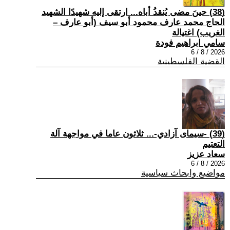
(38) حينَ مضى يُنقذُ أباه... ارتقى إليه شهيدًا الشهيد
الحاج محمد عارف محمود أبو سيف (أبو عارف –
الغريب) اغتيالة
سامي ابراهيم فودة
2026 / 8 / 6
القضية الفلسطينية
(39) -سيمای آزادي-... ثلاثون عاما في مواجهة آلة
التعتيم
سعاد عزيز
2026 / 8 / 6
مواضيع وابحاث سياسية