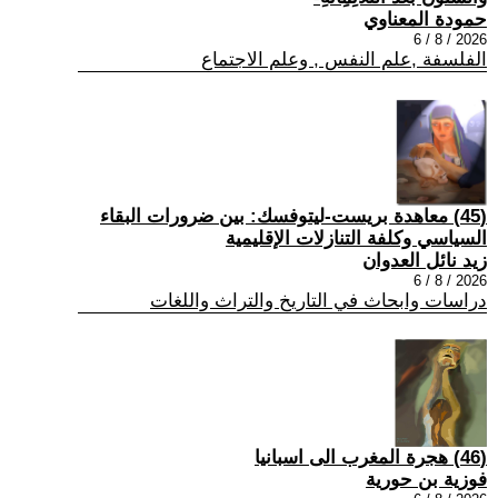
حمودة المعناوي
2026 / 8 / 6
الفلسفة ,علم النفس , وعلم الاجتماع
(45) معاهدة بريست-ليتوفسك: بين ضرورات البقاء
السياسي وكلفة التنازلات الإقليمية
زيد نائل العدوان
2026 / 8 / 6
دراسات وابحاث في التاريخ والتراث واللغات
(46) هجرة المغرب الى اسبانيا
فوزية بن حورية