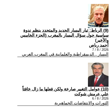
(9) الرباط: تيار اليسار الجديد والمتجدد ينظم ندوة
سياسية حول سؤال اليسار بالمغرب (الجزء الخامس
والأخير)
أحمد رباص
2026 / 8 / 7
اليسار , الديمقراطية والعلمانية في المغرب العربي
(10) عوامل التغيير صارخة ولكن فعلها ما زال خافتاً
علي عرمش شوكت
2026 / 8 / 6
الثورات والانتفاضات الجماهيرية