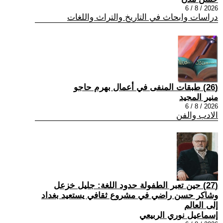
2026 / 8 / 6
دراسات وابحاث في التاريخ والتراث واللغات
(26) طبقات المنفى في أعمال بهرم حاجو
منير المجيد
2026 / 8 / 6
الادب والفن
(27) حين تعبر الطفولة حدود اللغة: جليل خزعل
وشاكر حسن راضي في مشروع ثقافي يستعيد بغداد
إلى العالم
إسماعيل نوري الربيعي