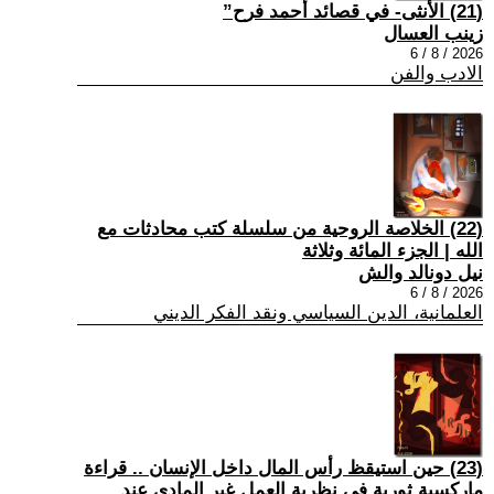
(21) الأنثى- في قصائد أحمد فرح”
زينب العسال
2026 / 8 / 6
الادب والفن
(22) الخلاصة الروحية من سلسلة كتب محادثات مع
الله | الجزء المائة وثلاثة
نيل دونالد والش
2026 / 8 / 6
العلمانية، الدين السياسي ونقد الفكر الديني
(23) حين استيقظ رأس المال داخل الإنسان .. قراءة
ماركسية ثورية في نظرية العمل غير المادي عند