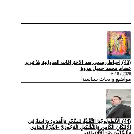
(43) إحباط رسمي بعد الاختراقات العدوانية بلا تبرير
عصام محمد جميل مروة
2026 / 8 / 6
مواضيع وابحاث سياسية
(44) الْأَنْطُولُوجْيَا التِّقْنِيَّةُ لِلسِّحْرِ وَالْعَدَمِ: دِرَاسَةٌ فِي
الْإِمْكَانِ الْكَامِنِ وَالتَّشْكِيلِ الْوُجُودِيِّ -الجُزْءُ الحَادِي
وَالسِّتُّونَ بَعْدَ الثَّلَاثِمِائَةِ-