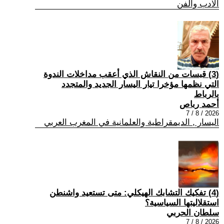
الادب والفن
(3) قبسات من النقاش الذي أعقب مداخلات الندوة
التي نظمها مؤخرا تيار اليسار الجديد والمتجدد
بالرباط
أحمد رباص
2026 / 8 / 7
اليسار , الديمقراطية والعلمانية في المغرب العربي
(4) تفكيك التشابك الهيكلي: متى تستعيد واشنطن
استقلاليتها السياسية؟
سلطان الحربي
2026 / 8 / 7