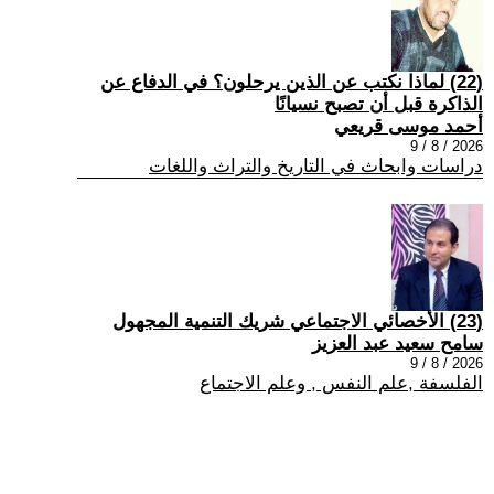
(22) لماذا نكتب عن الذين يرحلون؟ في الدفاع عن
الذاكرة قبل أن تصبح نسيانًا
أحمد موسى قريعي
2026 / 8 / 9
دراسات وابحاث في التاريخ والتراث واللغات
(23) الأخصائي الاجتماعي شريك التنمية المجهول
سامح سعيد عبد العزيز
2026 / 8 / 9
الفلسفة ,علم النفس , وعلم الاجتماع