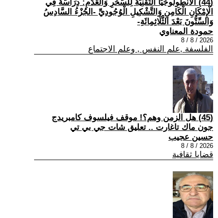
(44) الْأَنْطُولُوجْيَا التِّقْنِيَّةُ لِلسِّحْرِ وَالْعَدَمِ: دِرَاسَةٌ فِي
الْإِمْكَانِ الْكَامِنِ وَالتَّشْكِيلِ الْوُجُودِيِّ -الجُزْءُ السَّادِسُ
وَالسِّتُّونَ بَعْدَ الثَّلَاثِمِائَةِ-
حمودة المعناوي
2026 / 8 / 8
الفلسفة ,علم النفس , وعلم الاجتماع
(45) هل الزمن وهم؟! موقف فيلسوف كامبريدج
جون ماك تاغارت .. تعليق شات جي بي تي
حسين عجيب
2026 / 8 / 8
قضايا ثقافية