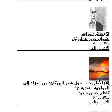
(3) طائرة ورقية
نشوان عزيز عمانوئيل
2026 / 8 / 9
الادب والفن
(4) الأطروحات حول شعر البريكان: من العزلة إلى
المواجهة النقدية ج١
كاظم حسن سعيد
2026 / 8 / 9
الادب والفن