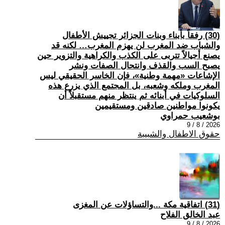
(30) رفقاً بأبناء وبنات الجزائر تجييش الأطفال
والشباب ضد المغرب لن يهزم المغرب… لكنه قد
يصنع أجيالاً تتربى على الكذب والكراهية والتزوير حين
يصبح السب والقذف وانتحال الصفات ونشر
الإشاعات «مهمة وطنية»، فإن الخاسر الحقيقي ليس
المغرب وملكه وشعبه، بل المجتمع الذي يزرع هذه
السلوكيات في أبنائه ثم ينتظر منهم مستقبلاً أن
يكونوا مواطنين صادقين ومستقيمين
بوشعيب حمراوي
2026 / 8 / 9
حقوق الاطفال والشبيبة
(31) اتفاقية مكة ...والتساؤلات عن المغزى
عبد الخالق الفلاح
2026 / 8 / 9