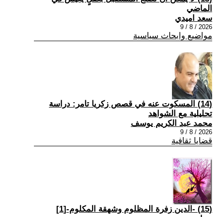
الماضي
سعد اميدي
2026 / 8 / 9
مواضيع وابحاث سياسية
(14) المسكوت عنه في قصص زكريا تامر: دراسة
تحليلية مع الشواهد
محمد عبد الكريم يوسف
2026 / 8 / 9
قضايا ثقافية
(15) -الدين زفرة المظلوم وشهقة المكلوم-[1]