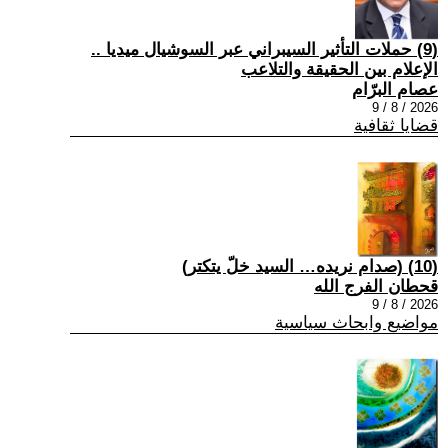
(9) حملات التأثير السيبراني عبر السوشيال ميديا ..
الإعلام بين الحقيقة والتلاعب
عصام البرّام
2026 / 8 / 9
قضايا ثقافية
(10) (صدام نريده… السيد خلّ يتكتر)
قحطان الفرج الله
2026 / 8 / 9
مواضيع وابحاث سياسية