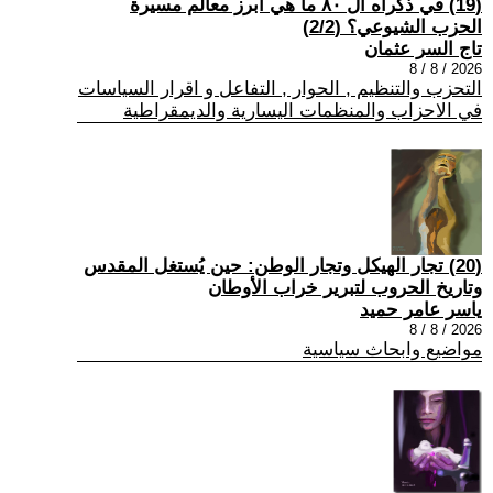
(19) في ذكراه ال ٨٠ ما هي أبرز معالم مسيرة
الحزب الشيوعي؟ (2/2)
تاج السر عثمان
2026 / 8 / 8
التحزب والتنظيم , الحوار , التفاعل و اقرار السياسات
في الاحزاب والمنظمات اليسارية والديمقراطية
(20) تجار الهيكل وتجار الوطن: حين يُستغل المقدس
وتاريخ الحروب لتبرير خراب الأوطان
ياسر عامر حميد
2026 / 8 / 8
مواضيع وابحاث سياسية