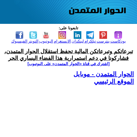
تابعونا على:
بودكاست
بنترست
تيلكرام
لينكدإن
الانستغرام
اليوتيوب
التويتر
الفيسبوك
تبرعاتكم وتبرعاتكن المالية تحفظ استقلال الحوار المتمدن،
فشاركونا في دعم استمرارية هذا الفضاء اليساري الحر
[اشترك في قناة ‫«الحوار المتمدن» على اليوتيوب]
الحوار المتمدن - موبايل
الموقع الرئيسي