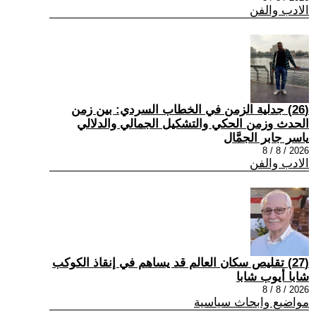
الادب والفن
(26) جدلية الزمن في الخطاب السردي: بين زمن
الحدث وزمن الحكي والتشكيل الجمالي والدلالي
ياسر جابر الجمَّال
2026 / 8 / 8
الادب والفن
(27) تقليص سكان العالم قد يساهم في إنقاذ الكوكب
شابا أيوب شابا
2026 / 8 / 8
مواضيع وابحاث سياسية