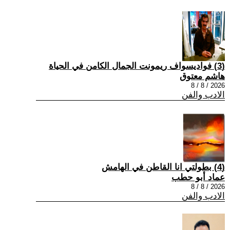
(3) فواديسواف ريمونت الجمال الكامن في الحياة
هاشم معتوق
2026 / 8 / 8
الادب والفن
(4) بطولتي انا القاطن في الهامش
عماد أبو حطب
2026 / 8 / 8
الادب والفن