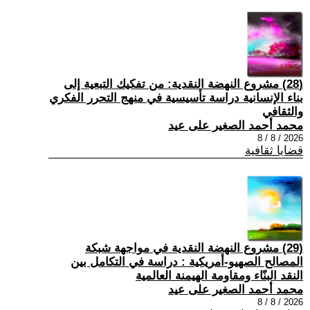
(28) مشروع النهضة النقدية: من تفكيك التبعية إلى
بناء الإنسانية دراسة تأسيسية في منهج التحرر الفكري
والثقافي
محمد أحمد الصغير على عيد
2026 / 8 / 8
قضايا ثقافية
(29) مشروع النهضة النقدية في مواجهة شبكة
المصالح الصهيو-أمريكية : دراسة في التكامل بين
النقد البنّاء ومقاومة الهيمنة العالمية
محمد أحمد الصغير على عيد
2026 / 8 / 8