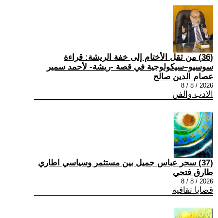
(36) من ثقل الأختام إلى خفة الريشة: قراءة
سوسيو–سيكولوجية في قصة -ريشة- لأحمد سمير
عصام الدين صالح
2026 / 8 / 8
الادب والفن
(37) سحر عباس جميل بين مستثمر وسياسي اطاري
طارق فتحي
2026 / 8 / 8
قضايا ثقافية