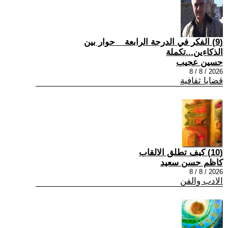
(9) الفكر في الدرجة الرابعة _ حوار بين
الذكاءين...تكملة
حسين عجيب
2026 / 8 / 8
قضايا ثقافية
(10) كيف تطلق الالقاب
كاظم حسن سعيد
2026 / 8 / 8
الادب والفن