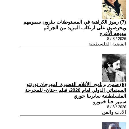
(7) رموز الكراهية في المستوطنات ينثرون سمومهم
ويحرضون على ارتكاب المزيد من الجرائم
مديحه الأعرج
2026 / 8 / 8
القضية الفلسطينية
(8) ضمن برنامج -الأفلام القصيرة- لمهرجان تورنتو
السينمائي الدولي لعام 2026، فيلم -حنان- للمخرجة
الفلسلطينية سابرينا خوري
سمير حنا خمورو
2026 / 8 / 8
الادب والفن