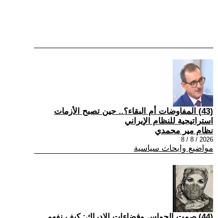
(43) المفاوضات أم البقاء؟.. حين تصبح الأزمات
استراتيجية للنظام الإيراني
نظام مير محمدي
2026 / 8 / 8
مواضيع وابحاث سياسية
(44) صمت الحواس وفضاءات الإدراك: كيف نفهم