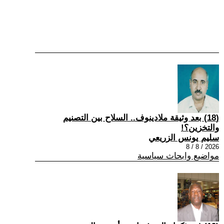
(18) بعد وثيقة ملادينوف.. السلاح بين التصنيم
والتخزين؟!
سليم يونس الزريعي
2026 / 8 / 8
مواضيع وابحاث سياسية